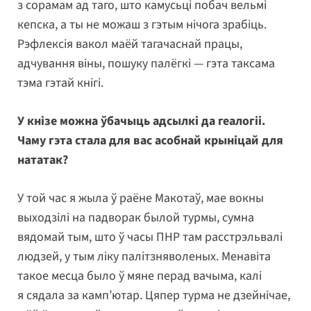
з сорамам ад таго, што камусьці побач вельмі
кепска, а ты не можаш з гэтым нічога зрабіць.
Рэфлексія вакол маёй тагачаснай працы,
адчування віны, пошуку палёгкі — гэта таксама
тэма гэтай кнігі.
У кнізе можна ўбачыць адсылкі да геалогіі.
Чаму гэта стала для вас асобнай крыніцай для
нататак?
У той час я жыла ў раёне Макотаў, мае вокны
выходзілі на падворак былой турмы, сумна
вядомай тым, што ў часы ПНР там расстрэльвалі
людзей, у тым ліку палітзняволеных. Менавіта
такое месца было ў мяне перад вачыма, калі
я сядала за камп’ютар. Цяпер турма не дзейнічае,