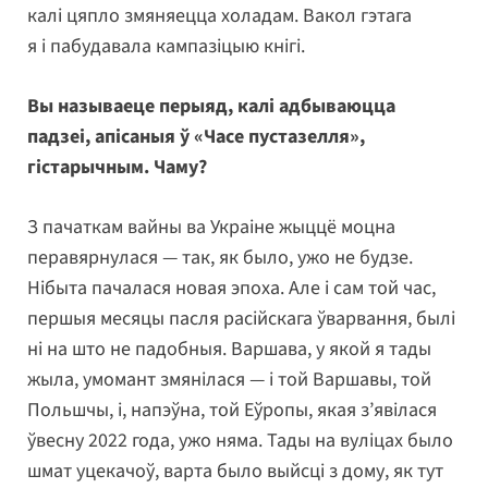
калі цяпло змяняецца холадам. Вакол гэтага
я і пабудавала кампазіцыю кнігі.
Вы называеце перыяд, калі адбываюцца
падзеі, апісаныя ў «Часе пустазелля»,
гістарычным. Чаму?
З пачаткам вайны ва Украіне жыццё моцна
перавярнулася — так, як было, ужо не будзе.
Нібыта пачалася новая эпоха. Але і сам той час,
першыя месяцы пасля расійскага ўварвання, былі
ні на што не падобныя. Варшава, у якой я тады
жыла, умомант змянілася — і той Варшавы, той
Польшчы, і, напэўна, той Еўропы, якая з’явілася
ўвесну 2022 года, ужо няма. Тады на вуліцах было
шмат уцекачоў, варта было выйсці з дому, як тут