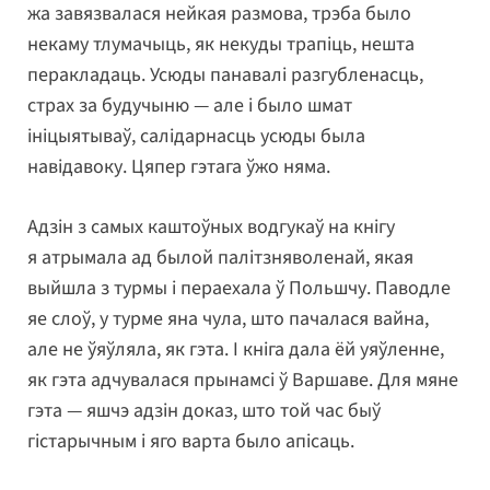
жа завязвалася нейкая размова, трэба было
некаму тлумачыць, як некуды трапіць, нешта
перакладаць. Усюды панавалі разгубленасць,
страх за будучыню — але і было шмат
ініцыятываў, салідарнасць усюды была
навідавоку. Цяпер гэтага ўжо няма.
Адзін з самых каштоўных водгукаў на кнігу
я атрымала ад былой палітзняволенай, якая
выйшла з турмы і пераехала ў Польшчу. Паводле
яе слоў, у турме яна чула, што пачалася вайна,
але не ўяўляла, як гэта. І кніга дала ёй уяўленне,
як гэта адчувалася прынамсі ў Варшаве. Для мяне
гэта — яшчэ адзін доказ, што той час быў
гістарычным і яго варта было апісаць.