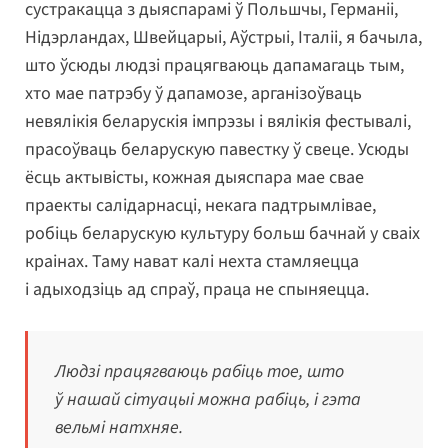
сустракацца з дыяспарамі ў Польшчы, Германіі,
Нідэрландах, Швейцарыі, Аўстрыі, Італіі, я бачыла,
што ўсюды людзі працягваюць дапамагаць тым,
хто мае патрэбу ў дапамозе, арганізоўваць
невялікія беларускія імпрэзы і вялікія фестывалі,
прасоўваць беларускую павестку ў свеце. Усюды
ёсць актывісты, кожная дыяспара мае свае
праекты салідарнасці, некага падтрымлівае,
робіць беларускую культуру больш бачнай у сваіх
краінах. Таму нават калі нехта стамляецца
і адыходзіць ад спраў, праца не спыняецца.
Людзі працягваюць рабіць тое, што
ў нашай сітуацыі можна рабіць, і гэта
вельмі натхняе.