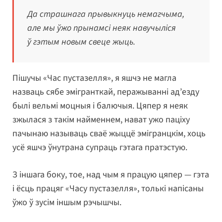
Да страшнага прывыкнуць немагчыма,
але мы ўжо прынамсі неяк навучыліся
ў гэтым новым свеце жыць.
Пішучы «Час пустазелля», я яшчэ не магла
назваць сябе эмігранткай, перажыванні ад’езду
былі вельмі моцныя і балючыя. Цяпер я неяк
зжылася з такім найменнем, нават ужо паціху
пачынаю называць сваё жыццё эмігранцкім, хоць
усё яшчэ ўнутрана супраць гэтага пратэстую.
З іншага боку, тое, над чым я працую цяпер — гэта
і ёсць працяг «Часу пустазелля», толькі напісаны
ўжо ў зусім іншым рэчышчы.