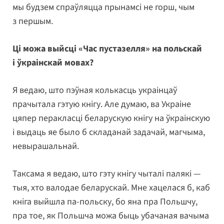
мы будзем спраўляцца прынамсі не горш, чым
з першым.
Ці можа выйсці «Час пустазелля» на польскай
і ўкраінскай мовах?
Я ведаю, што пэўная колькасць украінцаў
прачытала гэтую кнігу. Але думаю, ва Украіне
цяпер перакласці беларускую кнігу на ўкраінскую
і выдаць яе было б складанай задачай, магчыма,
невырашальнай.
Таксама я ведаю, што гэту кнігу чыталі палякі —
тыя, хто валодае беларускай. Мне хацелася б, каб
кніга выйшла па-польску, бо яна пра Польшчу,
пра тое, як Польшча можа быць убачаная вачыма