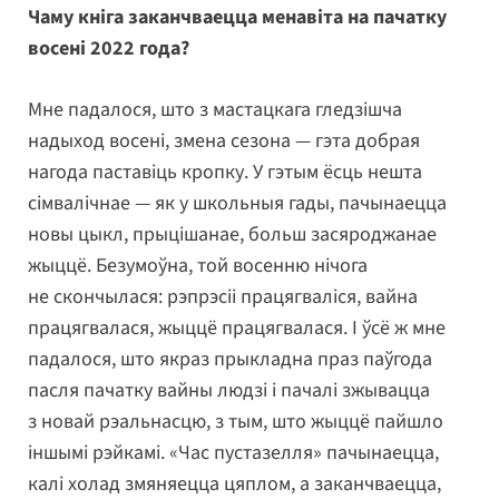
Чаму кніга заканчваецца менавіта на пачатку
восені 2022 года?
Мне падалося, што з мастацкага гледзішча
надыход восені, змена сезона — гэта добрая
нагода паставіць кропку. У гэтым ёсць нешта
сімвалічнае — як у школьныя гады, пачынаецца
новы цыкл, прыцішанае, больш засяроджанае
жыццё. Безумоўна, той восенню нічога
не скончылася: рэпрэсіі працягваліся, вайна
працягвалася, жыццё працягвалася. І ўсё ж мне
падалося, што якраз прыкладна праз паўгода
пасля пачатку вайны людзі і пачалі зжывацца
з новай рэальнасцю, з тым, што жыццё пайшло
іншымі рэйкамі. «Час пустазелля» пачынаецца,
калі холад змяняецца цяплом, а заканчваецца,