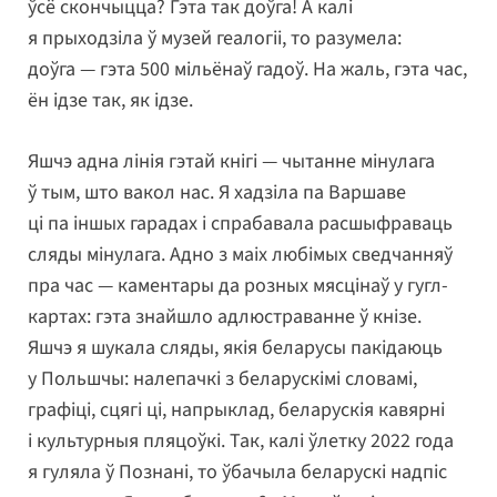
ўсё скончыцца? Гэта так доўга! А калі
я прыходзіла ў музей геалогіі, то разумела:
доўга — гэта 500 мільёнаў гадоў. На жаль, гэта час,
ён ідзе так, як ідзе.
Яшчэ адна лінія гэтай кнігі — чытанне мінулага
ў тым, што вакол нас. Я хадзіла па Варшаве
ці па іншых гарадах і спрабавала расшыфраваць
сляды мінулага. Адно з маіх любімых сведчанняў
пра час — каментары да розных мясцінаў у гугл-
картах: гэта знайшло адлюстраванне ў кнізе.
Яшчэ я шукала сляды, якія беларусы пакідаюць
у Польшчы: налепачкі з беларускімі словамі,
графіці, сцягі ці, напрыклад, беларускія кавярні
і культурныя пляцоўкі. Так, калі ўлетку 2022 года
я гуляла ў Познані, то ўбачыла беларускі надпіс