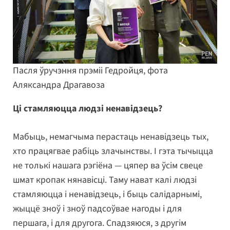
Пасля ўручэння прэміі Гедройця, фота
Аляксандра Драгавоза
Ці стамляюцца людзі ненавідзець?
Мабыць, немагчыма перастаць ненавідзець тых,
хто працягвае рабіць злачынствы. І гэта тычыцца
не толькі нашага рэгіёна — цяпер ва ўсім свеце
шмат кропак нянавісці. Таму нават калі людзі
стамляюцца і ненавідзець, і быць салідарнымі,
жыццё зноў і зноў падсоўвае нагоды і для
першага, і для другога. Спадзяюся, з другім