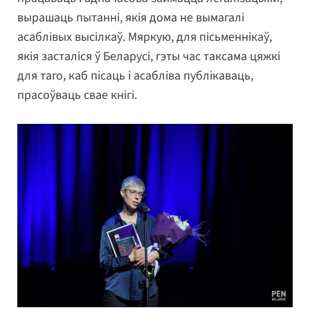
вырашаць пытанні, якія дома не вымагалі
асаблівых высілкаў. Мяркую, для пісьменнікаў,
якія засталіся ў Беларусі, гэты час таксама цяжкі
для таго, каб пісаць і асабліва публікаваць,
прасоўваць свае кнігі.