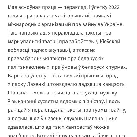
Мая асноўная праца — пераклад, і ўлетку 2022
года я працавала з маніторынгамі і заявамі
міжнародных арганізацый пра вайну ва Украіне.
Так, напрыклад, я перакладала тэксты пра
марыупальскі тэатр і пра забойствы ў Кіеўскай
вобласці падчас акупацыі, а таксама
праваабарончыя тэксты пра беларускіх
палітзняволеных, пра ўмовы ў беларускіх турмах.
Варшава ўлетку — гэта вельмі прыгожы горад.
У парку Лазенкі штонядзелю ладзяцца канцэрты
Шапэна — можна прыйсці і паслухаць музыку
ў выкананні сусветна вядомых піяністаў. І вось
раніцай я перакладала тэксты пра турмы і вайну,
а потым ішла ў Лазенкі слухаць Шапэна. І мне
здавалася, што ад такіх кантрастаў можна
звар’яцець. Бо калі зірнуць на карту, бачыш, што