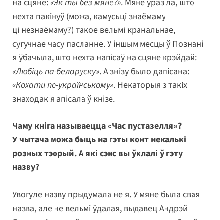
на сцяне:
«Як ты без мяне?»
. Мяне ўразіла, што
нехта пакінуў (можа, камусьці знаёмаму
ці незнаёмаму?) такое вельмі кранальнае,
сугучнае часу пасланне. У іншым месцы ў Познані
я ўбачыла, што нехта напісаў на сцяне крэйдай:
«Любіць па-беларуску»
. А знізу было дапісана:
«Кохати по-українському»
. Некаторыя з такіх
знаходак я апісала ў кнізе.
Чаму кніга называецца «Час пустазелля»?
У чытача можа быць на гэты конт некалькі
розных тэорый. А які сэнс вы ўклалі ў гэту
назву?
Увогуле назву прыдумала не я. У мяне была свая
назва, але не вельмі ўдалая, выдавец Андрэй