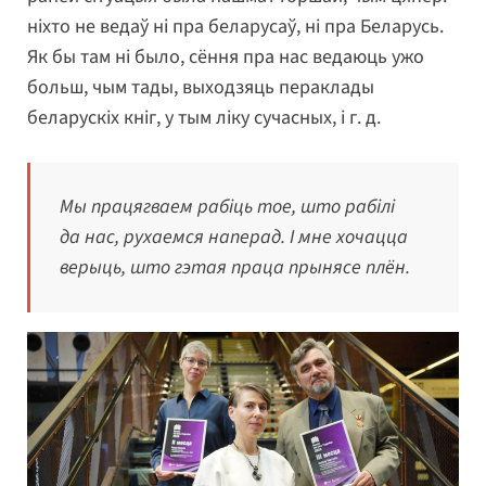
ніхто не ведаў ні пра беларусаў, ні пра Беларусь.
Як бы там ні было, сёння пра нас ведаюць ужо
больш, чым тады, выходзяць пераклады
беларускіх кніг, у тым ліку сучасных, і г. д.
Мы працягваем рабіць тое, што рабілі
да нас, рухаемся наперад. І мне хочацца
верыць, што гэтая праца прынясе плён.