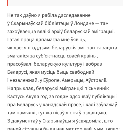
Не так даўно я рабіла даследаванне
ў Скарынаўскай бібліятэцы ў Лондане — там
захоўваецца вялікі архіў беларускай эміграцыі.
Гэтая праца дапамагла мне ўявіць,
як дзесяцігоддзямі беларускія эмігранты зацята
змагаліся за суб’ектнасць сваёй краіны,
прасоўвалі беларускую культуру і вобраз
Беларусі, якая мусіць быць свабоднай
і незалежнай, у Еўропе, Амерыцы, Аўстраліі.
Напрыклад, беларускі эмігранцкі пісьменнік
Кастусь Акула год за годам адсочваў публікацыі
пра Беларусь у канадскай прэсе, і калі заўважаў
там памылкі, тут жа пісаў лісты ў рэдакцыю.
З дакументаў у Скарынаўцы я ўсвядоміла, што
раней сітуацыя была нашмат горшай, чым цяпер: