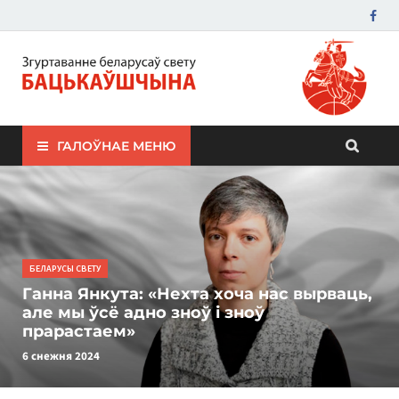
ЗБС "Бацькаўшчына"
ГАЛОЎНАЕ МЕНЮ
БЕЛАРУСЫ СВЕТУ
Ганна Янкута: «Нехта хоча нас вырваць,
але мы ўсё адно зноў і зноў
прарастаем»
6 снежня 2024