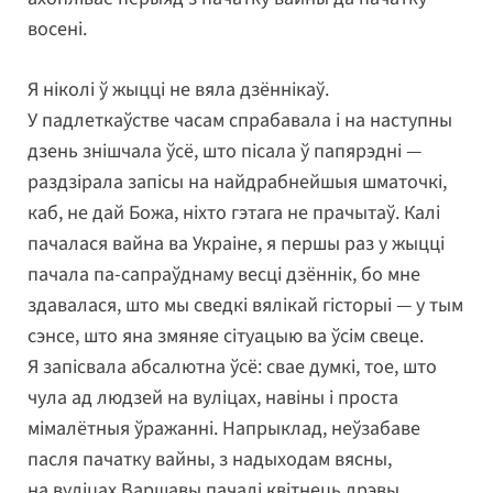
восені.
Я ніколі ў жыцці не вяла дзённікаў.
У падлеткаўстве часам спрабавала і на наступны
дзень знішчала ўсё, што пісала ў папярэдні —
раздзірала запісы на найдрабнейшыя шматочкі,
каб, не дай Божа, ніхто гэтага не прачытаў. Калі
пачалася вайна ва Украіне, я першы раз у жыцці
пачала па-сапраўднаму весці дзённік, бо мне
здавалася, што мы сведкі вялікай гісторыі — у тым
сэнсе, што яна змяняе сітуацыю ва ўсім свеце.
Я запісвала абсалютна ўсё: свае думкі, тое, што
чула ад людзей на вуліцах, навіны і проста
мімалётныя ўражанні. Напрыклад, неўзабаве
пасля пачатку вайны, з надыходам вясны,
на вуліцах Варшавы пачалі квітнець дрэвы,