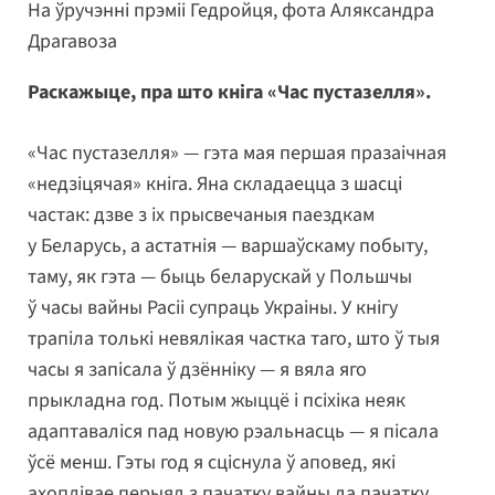
На ўручэнні прэміі Гедройця, фота Аляксандра
Драгавоза
Раскажыце, пра што кніга «Час пустазелля».
«Час пустазелля» — гэта мая першая празаічная
«недзіцячая» кніга. Яна складаецца з шасці
частак: дзве з іх прысвечаныя паездкам
у Беларусь, а астатнія — варшаўскаму побыту,
таму, як гэта — быць беларускай у Польшчы
ў часы вайны Расіі супраць Украіны. У кнігу
трапіла толькі невялікая частка таго, што ў тыя
часы я запісала ў дзённіку — я вяла яго
прыкладна год. Потым жыццё і псіхіка неяк
адаптаваліся пад новую рэальнасць — я пісала
ўсё менш. Гэты год я сціснула ў аповед, які
ахоплівае перыяд з пачатку вайны да пачатку