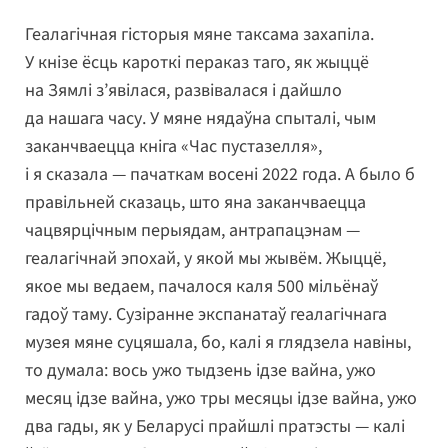
Геалагічная гісторыя мяне таксама захапіла.
У кнізе ёсць кароткі пераказ таго, як жыццё
на Зямлі з’явілася, развівалася і дайшло
да нашага часу. У мяне нядаўна спыталі, чым
заканчваецца кніга «Час пустазелля»,
і я сказала — пачаткам восені 2022 года. А было б
правільней сказаць, што яна заканчваецца
чацвярцічным перыядам, антрапацэнам —
геалагічнай эпохай, у якой мы жывём. Жыццё,
якое мы ведаем, пачалося каля 500 мільёнаў
гадоў таму. Сузіранне экспанатаў геалагічнага
музея мяне суцяшала, бо, калі я глядзела навіны,
то думала: вось ужо тыдзень ідзе вайна, ужо
месяц ідзе вайна, ужо тры месяцы ідзе вайна, ужо
два гады, як у Беларусі прайшлі пратэсты — калі