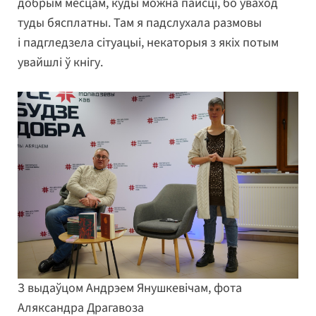
добрым месцам, куды можна пайсці, бо ўваход
туды бясплатны. Там я падслухала размовы
і падгледзела сітуацыі, некаторыя з якіх потым
увайшлі ў кнігу.
З выдаўцом Андрэем Янушкевічам, фота
Аляксандра Драгавоза