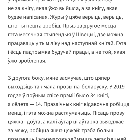
не за кнігу, якая ўжо выйшла, а за кнігу, якая
будзе напісаная. Журы ў цябе верыць, верыць,
што ты нешта зробіш. Прыз за другое месца —
гэта месячная стыпендыя ў Швецыі, дзе можна
працаваць у тым ліку над наступнай кнігай. Гэта
і ёсць падтрымка будучай працы, а не той, якая
ўжо зробленая.
З другога боку, мяне засмучае, што цяпер
выходзіць так мала прозы па-беларуску. У 2019
годзе ў поўным спісе прэміі было 34 кнігі,
а сёлета — 14. Празаічных кніг відавочна робіцца
менш, і гэта можна растлумачыць. Пісаць прозу
цяжка і доўга, а калі аўтар ці аўтарка выязджае
за мяжу, робіцца яшчэ цяжэй: трэба больш
працаваць і адначасова займацца легалізацыяй,