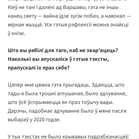
Кіеў не такі і далёкі ад Варшавы, гэта не іншы
канец свету — вайна ідзе зусім побач, а навокал —
мірнае жыццё. Усе гэтыя рэфлексіі можна знайсці
ў кнізе.
Што вы рабілі для таго, каб не звар’яцець?
Наколькі вы апускаліся ў гэтыя тэксты,
прапускалі іх праз сябе?
Цяпер мне цяжка гэта прыгадаць. Здаецца, што
тады я была трошкі аглушаная, было адчуванне,
што ўсё ўспрымаецца як праз тоўшчу вады.
Дарэчы, падобнае адчуванне было ў мяне пасля
выбараў у 2020 годзе.
У тых тэкстах не было крывавых падрабязнасцяў: