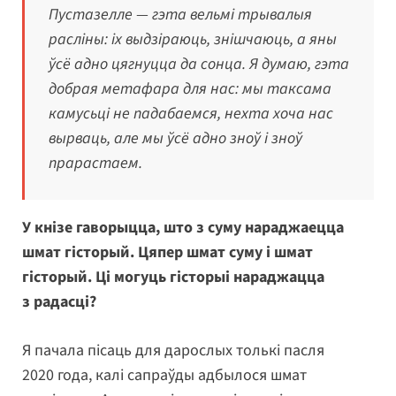
Пустазелле — гэта вельмі трывалыя
расліны: іх выдзіраюць, знішчаюць, а яны
ўсё адно цягнуцца да сонца. Я думаю, гэта
добрая метафара для нас: мы таксама
камусьці не падабаемся, нехта хоча нас
вырваць, але мы ўсё адно зноў і зноў
прарастаем.
У кнізе гаворыцца, што з суму нараджаецца
шмат гісторый. Цяпер шмат суму і шмат
гісторый. Ці могуць гісторыі нараджацца
з радасці?
Я пачала пісаць для дарослых толькі пасля
2020 года, калі сапраўды адбылося шмат