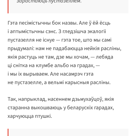
зарастаюць пустазеллем.
Гэта песімістычны бок назвы. Але ў ёй ёсць
і аптымістычны сэнс. З гледзішча экалогіі
пустазелля не існуе — гэта тое, што мы самі
прыдумалі: нам не падабаюцца нейкія расліны,
якія растуць не там, дзе мы хочам, — лебяда
ці снітка на клумбе альбо на градах, —
і мы іх вырываем. Але насамрэч гэта
не пустазелле, а вельмі карысныя расліны.
Так, напрыклад, насеннем дзьмухаўцоў, якія
старанна выкошваюць у беларускіх гарадах,
харчуюцца птушкі.