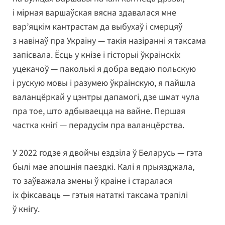
і мірная варшаўская вясна здавалася мне
вар’яцкім кантрастам да выбухаў і смерцяў
з навінаў пра Украіну — такія назіранні я таксама
запісвала. Ёсць у кнізе і гісторыі ўкраінскіх
уцекачоў — паколькі я добра ведаю польскую
і рускую мовы і разумею ўкраінскую, я пайшла
валанцёркай у цэнтры дапамогі, дзе шмат чула
пра тое, што адбываецца на вайне. Першая
частка кнігі — перадусім пра валанцёрства.
У 2022 годзе я двойчы ездзіла ў Беларусь — гэта
былі мае апошнія паездкі. Калі я прыязджала,
то заўважала змены ў краіне і старалася
іх фіксаваць — гэтыя нататкі таксама трапілі
ў кнігу.