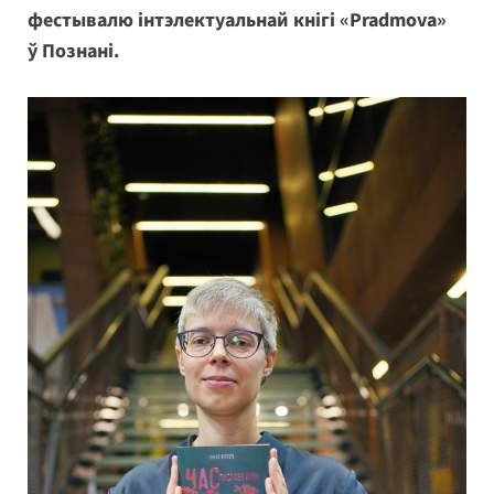
фестывалю інтэлектуальнай кнігі «Pradmova»
ў Познані.