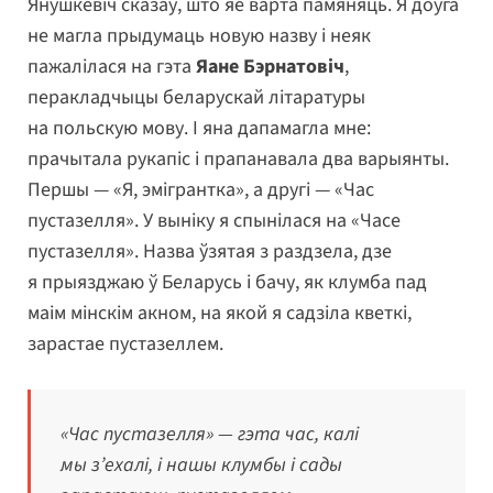
Янушкевіч сказаў, што яе варта памяняць. Я доўга
не магла прыдумаць новую назву і неяк
пажалілася на гэта
Яане Бэрнатовіч
,
перакладчыцы беларускай літаратуры
на польскую мову. І яна дапамагла мне:
прачытала рукапіс і прапанавала два варыянты.
Першы — «Я, эмігрантка», а другі — «Час
пустазелля». У выніку я спынілася на «Часе
пустазелля». Назва ўзятая з раздзела, дзе
я прыязджаю ў Беларусь і бачу, як клумба пад
маім мінскім акном, на якой я садзіла кветкі,
зарастае пустазеллем.
«Час пустазелля» — гэта час, калі
мы з’ехалі, і нашы клумбы і сады