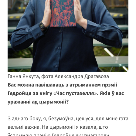
Ганна Янкута, фота Аляксандра Драгавоза
Вас можна павішаваць з атрыманнем прэміі
Гедройця за кнігу «Час пустазелля». Якія ў вас
уражанні ад цырымоніі?
З аднаго боку, я, безумоўна, цешуся, для мяне гэта
вельмі важна. На цырымоніі я казала, што
ўспрымаю прэмію Гедройця як узнагароду