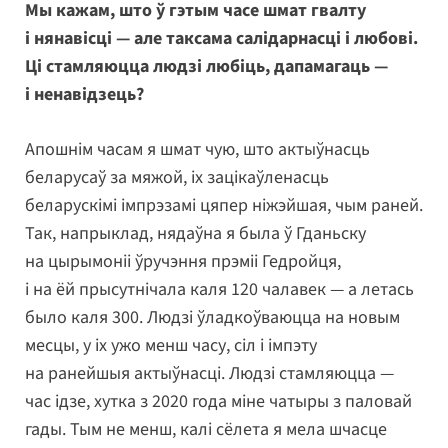
Мы кажам, што ў гэтым часе шмат гвалту
і нянавісці — але таксама салідарнасці і любові.
Ці стамляюцца людзі любіць, дапамагаць —
і ненавідзець?
Апошнім часам я шмат чую, што актыўнасць
беларусаў за мяжой, іх зацікаўленасць
беларускімі імпрэзамі цяпер ніжэйшая, чым раней.
Так, напрыклад, нядаўна я была ў Гданьску
на цырымоніі ўручэння прэміі Гедройця,
і на ёй прысутнічала каля 120 чалавек — а летась
было каля 300. Людзі ўладкоўваюцца на новым
месцы, у іх ужо менш часу, сіл і імпэту
на ранейшыя актыўнасці. Людзі стамляюцца —
час ідзе, хутка з 2020 года міне чатыры з паловай
гады. Тым не менш, калі сёлета я мела шчасце