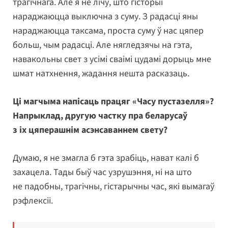
трагічнага. Але я не лічу, што гісторыі
нараджаюцца выключна з суму. З радасці яны
нараджаюцца таксама, проста суму ў нас цяпер
больш, чым радасці. Але нягледзячы на гэта,
навакольны свет з усімі сваімі цудамі дорыць мне
шмат натхнення, жадання нешта расказаць.
Ці магчыма напісаць працяг «Часу пустазелля»?
Напрыклад, другую частку пра беларусаў
з іх цяперашнім асэнсаваннем свету?
Думаю, я не змагла б гэта зрабіць, нават калі б
захацела. Тады быў час узрушэння, ні на што
не падобны, трагічны, гістарычны час, які вымагаў
рэфлексіі.