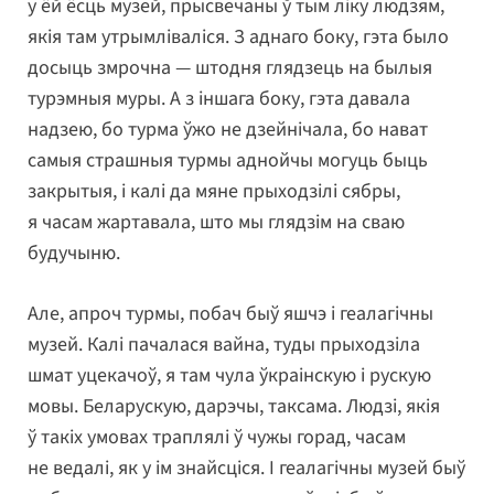
у ёй ёсць музей, прысвечаны ў тым ліку людзям,
якія там утрымліваліся. З аднаго боку, гэта было
досыць змрочна — штодня глядзець на былыя
турэмныя муры. А з іншага боку, гэта давала
надзею, бо турма ўжо не дзейнічала, бо нават
самыя страшныя турмы аднойчы могуць быць
закрытыя, і калі да мяне прыходзілі сябры,
я часам жартавала, што мы глядзім на сваю
будучыню.
Але, апроч турмы, побач быў яшчэ і геалагічны
музей. Калі пачалася вайна, туды прыходзіла
шмат уцекачоў, я там чула ўкраінскую і рускую
мовы. Беларускую, дарэчы, таксама. Людзі, якія
ў такіх умовах траплялі ў чужы горад, часам
не ведалі, як у ім знайсціся. І геалагічны музей быў