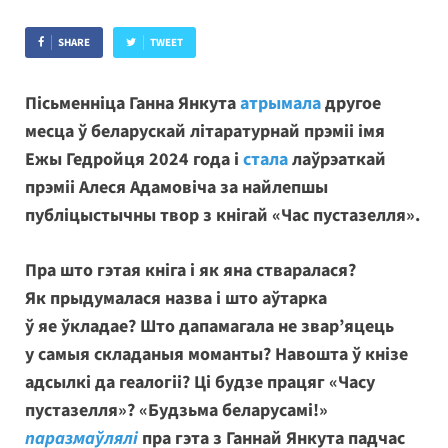
SHARE
TWEET
Пісьменніца Ганна Янкута
атрымала
другое
месца ў беларускай літаратурнай прэміі імя
Ежы Гедройця 2024 года і
стала
лаўрэаткай
прэміі Алеся Адамовіча за найлепшы
публіцыстычны твор з кнігай «Час пустазелля».
Пра што гэтая кніга і як яна стваралася?
Як прыдумалася назва і што аўтарка
ў яе ўкладае? Што дапамагала не звар’яцець
у самыя складаныя моманты? Навошта ў кнізе
адсылкі да геалогіі? Ці будзе працяг «Часу
пустазелля»? «Будзьма беларусамі!»
паразмаўлялі
пра гэта з Ганнай Янкута падчас