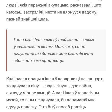
людзі, якія перажылі акупацыю, расказвалі, што
кагосьці застрэлілі, нехта не вярнуўся дадому,
пазней знайшлі цела.
Гэта былі балючыя і ў той жа час вельмі
ўзважаныя тэксты. Магчыма, стан
аглушанасці і дапамог мне быць фізічна
здольнай з імі працаваць.
Калі пасля працы я ішла ў кавярню ці на канцэрт,
то адчувала віну — людзі гінуць, ідзе вайна,
а я вяду мірнае жыццё. А калі ішла ў геалагічны
музей, то віны не адчувала, ён дапамагаў мне
адчуць палёгку. Гэта быў спосаб радзіць