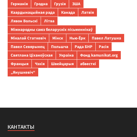
Германія
Гродна
Грузія
ЗША
Каардынацыйная рада
Канада
Латвія
Лявон Вольскі
Літва
Міжнародны саюз беларускіх пісьменнікаў
Мікалай Статкевіч
Мінск
Нью-Ёрк
Павел Латушка
Павел Севярынец
Польшча
Рада БНР
Расія
Святлана Ціханоўская
Украіна
Фонд kamunikat.org
Францыя
Чэхія
Швейцарыя
абвесткі
„Янушкевіч“
КАНТАКТЫ