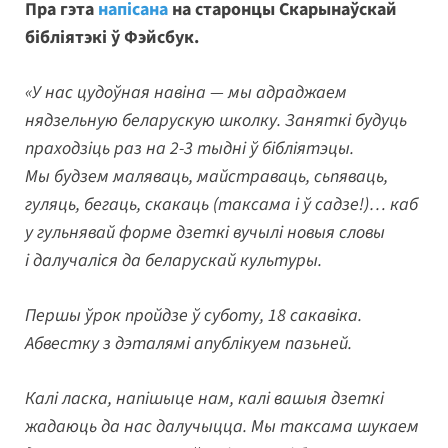
Пра гэта
напісана
на старонцы Скарынаўскай
бібліятэкі ў Фэйсбук.
«У нас цудоўная навіна — мы адраджаем
нядзельную беларускую школку. Заняткі будуць
праходзіць раз на 2-3 тыдні ў бібліятэцы.
Мы будзем маляваць, майстраваць, сьпяваць,
гуляць, бегаць, скакаць (таксама і ў садзе!)… каб
у гульнявай форме дзеткі вучылі новыя словы
і далучаліся да беларускай культуры.
Першы ўрок пройдзе ў суботу, 18 сакавіка.
Абвестку з дэталямі апублікуем пазьней.
Калі ласка, напішыце нам, калі вашыя дзеткі
жадаюць да нас далучыцца. Мы таксама шукаем