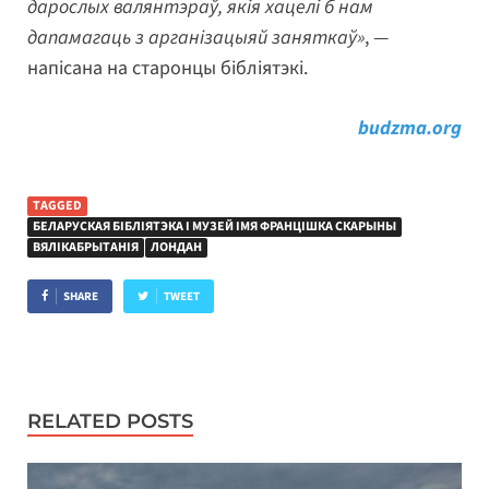
дарослых валянтэраў, якія хацелі б нам
дапамагаць з арганізацыяй заняткаў»
, —
напісана на старонцы бібліятэкі.
budzma.org
TAGGED
БЕЛАРУСКАЯ БІБЛІЯТЭКА І МУЗЕЙ ІМЯ ФРАНЦІШКА СКАРЫНЫ
ВЯЛІКАБРЫТАНІЯ
ЛОНДАН
SHARE
TWEET
RELATED POSTS