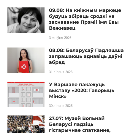
09.08: На кніжным маркеце
будуць збіраць сродкі на
заснаванне Прэміі імя Евы
Вежнавец
3 жніўня 2026
08.08: Беларусаў Падляшша
запрашаюць аднавіць даўні
абрад
31 ліпеня 2026
У Варшаве пакажуць
выставу «2020: Гаворыць
Мінск»
30 ліпеня 2026
27.07: Музей Вольнай
Беларусі ладзіць
гістарычнае спатканне,