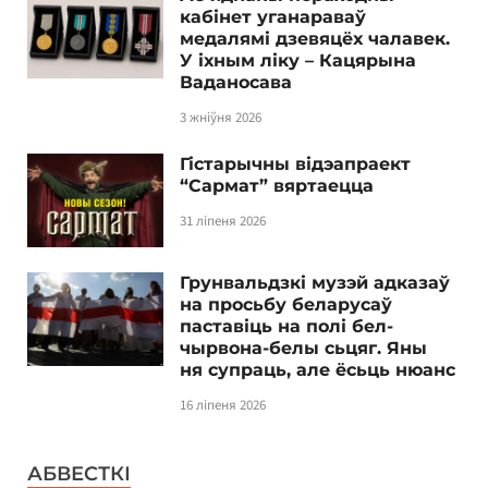
кабінет уганараваў
медалямі дзевяцёх чалавек.
У іхным ліку – Кацярына
Ваданосава
3 жніўня 2026
Гістарычны відэапраект
“Сармат” вяртаецца
31 ліпеня 2026
Грунвальдзкі музэй адказаў
на просьбу беларусаў
паставіць на полі бел-
чырвона-белы сьцяг. Яны
ня супраць, але ёсьць нюанс
16 ліпеня 2026
АБВЕСТКІ