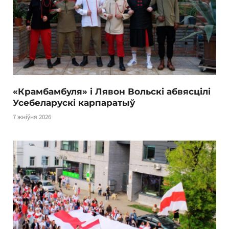
«Крамбамбуля» і Лявон Вольскі абвясцілі
Усебеларускі карпаратыў
7 жніўня 2026