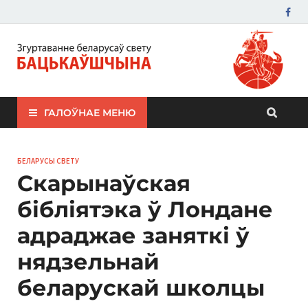
ЗБС "Бацькаўшчына"
ГАЛОЎНАЕ МЕНЮ
БЕЛАРУСЫ СВЕТУ
Скарынаўская
бібліятэка ў Лондане
адраджае заняткі ў
нядзельнай
беларускай школцы