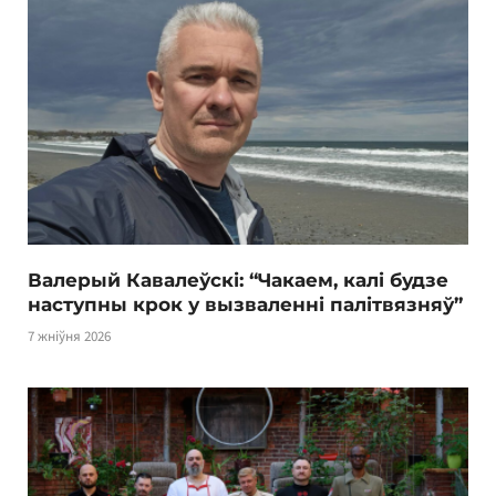
Валерый Кавалеўскі: “Чакаем, калі будзе
наступны крок у вызваленні палітвязняў”
7 жніўня 2026