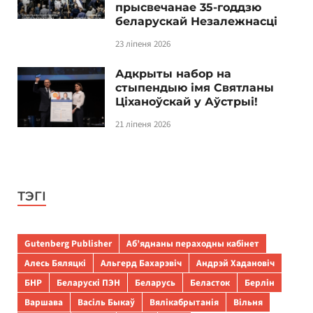
прысвечанае 35-годдзю
беларускай Незалежнасці
23 ліпеня 2026
Адкрыты набор на
стыпендыю імя Святланы
Ціханоўскай у Аўстрыі!
21 ліпеня 2026
ТЭГІ
Gutenberg Publisher
Аб’яднаны пераходны кабінет
Алесь Бяляцкі
Альгерд Бахарэвіч
Андрэй Хадановіч
БНР
Беларускі ПЭН
Беларусь
Беласток
Берлін
Варшава
Васіль Быкаў
Вялікабрытанія
Вільня