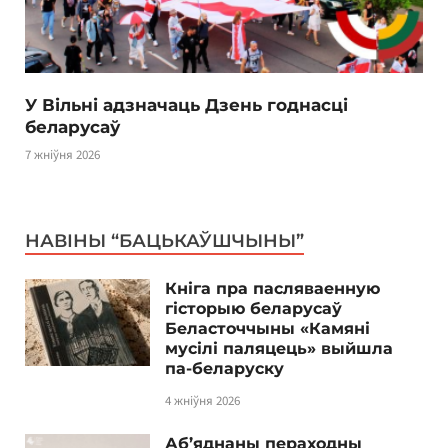
У Вільні адзначаць Дзень годнасці
беларусаў
7 жніўня 2026
НАВІНЫ “БАЦЬКАЎШЧЫНЫ”
Кніга пра пасляваенную
гісторыю беларусаў
Беласточчыны «Камяні
мусілі паляцець» выйшла
па-беларуску
4 жніўня 2026
Аб’яднаны пераходны