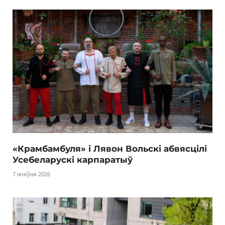
«Крамбамбуля» і Лявон Вольскі абвясцілі
Усебеларускі карпаратыў
7 жніўня 2026