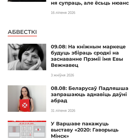
ня супраць, але ёсьць нюанс
16 ліпеня 2026
АБВЕСТКІ
09.08: На кніжным маркеце
будуць збіраць сродкі на
заснаванне Прэміі імя Евы
Вежнавец
3 жніўня 2026
08.08: Беларусаў Падляшша
запрашаюць аднавіць даўні
абрад
31 ліпеня 2026
У Варшаве пакажуць
выставу «2020: Гаворыць
Мінск»