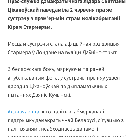
Прэс-служба дэмакратычнага лідара Святланы
Ціханоўскай паведаміла 2 чэрвеня пра яе
сустрэчу з прэм’ер-міністрам Вялікабрытаніі
Кірам Стармерам.
Месцам сустрэчы стала афіцыйная рэзідэнцыя
Стармера ў Лондане на вуліцы Даўнінг-стрыт.
З беларускага боку, мяркуючы па раней
апублікаваным фота, у сустрэчы прыняў удзел
дарадца Ціханоўскай па дыпламатычных
пытаннях Дзяніс Кучынскі.
Адзначаецца
, што палітыкі абмеркавалі
падтрымку дэмакратычнай Беларусі, сітуацыю з
палітвязнямі, неабходнасць дапамогі