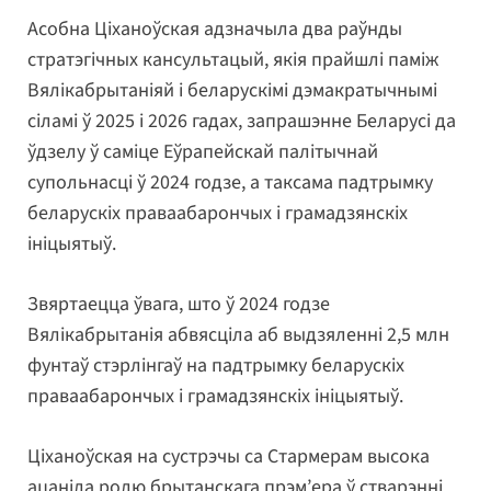
Асобна Ціханоўская адзначыла два раўнды
стратэгічных кансультацый, якія прайшлі паміж
Вялікабрытаніяй і беларускімі дэмакратычнымі
сіламі ў 2025 і 2026 гадах, запрашэнне Беларусі да
ўдзелу ў саміце Еўрапейскай палітычнай
супольнасці ў 2024 годзе, а таксама падтрымку
беларускіх праваабарончых і грамадзянскіх
ініцыятыў.
Звяртаецца ўвага, што ў 2024 годзе
Вялікабрытанія абвясціла аб выдзяленні 2,5 млн
фунтаў стэрлінгаў на падтрымку беларускіх
праваабарончых і грамадзянскіх ініцыятыў.
Ціханоўская на сустрэчы са Стармерам высока
ацаніла ролю брытанскага прэм’ера ў стварэнні