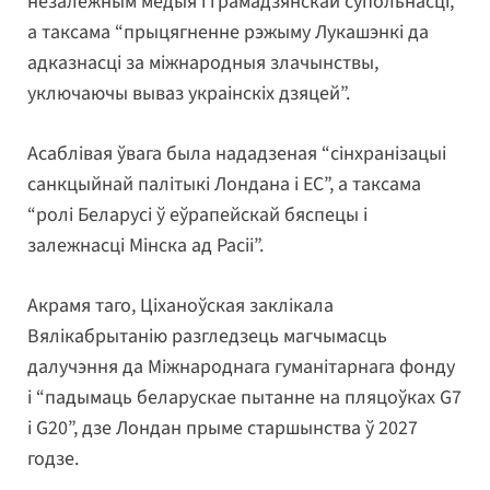
незалежным медыя і грамадзянскай супольнасці,
а таксама “прыцягненне рэжыму Лукашэнкі да
адказнасці за міжнародныя злачынствы,
уключаючы вываз украінскіх дзяцей”.
Асаблівая ўвага была нададзеная “сінхранізацыі
санкцыйнай палітыкі Лондана і ЕС”, а таксама
“ролі Беларусі ў еўрапейскай бяспецы і
залежнасці Мінска ад Расіі”.
Акрамя таго, Ціханоўская заклікала
Вялікабрытанію разгледзець магчымасць
далучэння да Міжнароднага гуманітарнага фонду
і “падымаць беларускае пытанне на пляцоўках G7
і G20”, дзе Лондан прыме старшынства ў 2027
годзе.