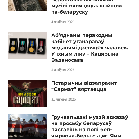
мусілі паляцець» выйшла
па-беларуску
4 жніўня 2026
Аб’яднаны пераходны
кабінет уганараваў
медалямі дзевяцёх чалавек.
У іхным ліку – Кацярына
Ваданосава
3 жніўня 2026
Гістарычны відэапраект
“Сармат” вяртаецца
31 ліпеня 2026
Грунвальдзкі музэй адказаў
на просьбу беларусаў
паставіць на полі бел-
чырвона-белы сьцяг. Яны