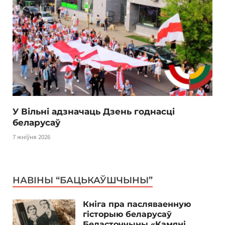
У Вільні адзначаць Дзень годнасці
беларусаў
7 жніўня 2026
НАВІНЫ “БАЦЬКАЎШЧЫНЫ”
Кніга пра пасляваенную
гісторыю беларусаў
Беласточчыны «Камяні