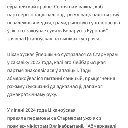
еўрапейскай краіне. Сёння нам важна, каб
партнёры працягвалі падтрымліваць палітвязняў,
незалежныя медыя, грамадзянскую супольнасць і
ўсіх, хто захоўвае сувязь Беларусі з Еўропай”, —
заявіла Ціханоўская па выніках сустрэчы.
Ціханоўская ўпершыню сустрэлася са Стармерам
у сакавіку 2023 года, калі яго Лейбарысцкая
партыя знаходзілася ў апазіцыі. Тады
абмяркоўваліся пытанні санкцый, прыцягнення
рэжыму Лукашэнкі да адказнасці, дапамогі
дэмакратычнаму руху.
У ліпені 2024 года Ціханоўская
правяла перамовы са Стармерам ужо як з
прэм’ер-міністрам Вялікабрытаніі. “Абмеркавалі