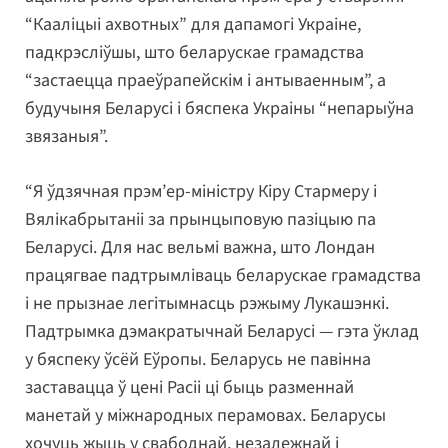
“Кааліцыі ахвотных” для дапамогі Украіне,
падкрэсліўшы, што беларускае грамадства
“застаецца праеўрапейскім і антываенным”, а
будучыня Беларусі і бяспека Украіны “непарыўна
звязаныя”.
“Я ўдзячная прэм’ер-міністру Кіру Стармеру і
Вялікабрытаніі за прынцыповую пазіцыю па
Беларусі. Для нас вельмі важна, што Лондан
працягвае падтрымліваць беларускае грамадства
і не прызнае легітымнасць рэжыму Лукашэнкі.
Падтрымка дэмакратычнай Беларусі — гэта ўклад
у бяспеку ўсёй Еўропы. Беларусь не павінна
заставацца ў цені Расіі ці быць разменнай
манетай у міжнародных перамовах. Беларусы
хочуць жыць у свабоднай, незалежнай і