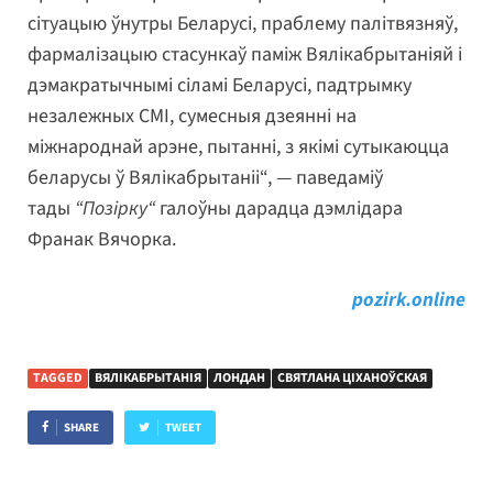
сітуацыю ўнутры Беларусі, праблему палітвязняў,
фармалізацыю стасункаў паміж Вялікабрытаніяй і
дэмакратычнымі сіламі Беларусі, падтрымку
незалежных СМІ, сумесныя дзеянні на
міжнароднай арэне, пытанні, з якімі сутыкаюцца
беларусы ў Вялікабрытаніі“, — паведаміў
тады
“Позірку“
галоўны дарадца дэмлідара
Франак Вячорка.
pozirk.online
TAGGED
ВЯЛІКАБРЫТАНІЯ
ЛОНДАН
СВЯТЛАНА ЦІХАНОЎСКАЯ
SHARE
TWEET