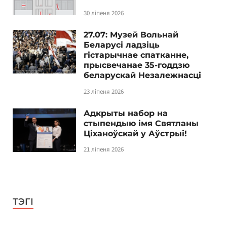
30 ліпеня 2026
27.07: Музей Вольнай
Беларусі ладзіць
гістарычнае спатканне,
прысвечанае 35-годдзю
беларускай Незалежнасці
23 ліпеня 2026
Адкрыты набор на
стыпендыю імя Святланы
Ціханоўскай у Аўстрыі!
21 ліпеня 2026
ТЭГІ