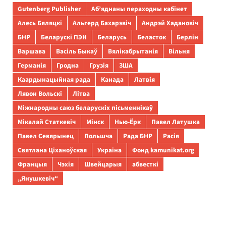
Gutenberg Publisher
Аб’яднаны пераходны кабінет
Алесь Бяляцкі
Альгерд Бахарэвіч
Андрэй Хадановіч
БНР
Беларускі ПЭН
Беларусь
Беласток
Берлін
Варшава
Васіль Быкаў
Вялікабрытанія
Вільня
Германія
Гродна
Грузія
ЗША
Каардынацыйная рада
Канада
Латвія
Лявон Вольскі
Літва
Міжнародны саюз беларускіх пісьменнікаў
Мікалай Статкевіч
Мінск
Нью-Ёрк
Павел Латушка
Павел Севярынец
Польшча
Рада БНР
Расія
Святлана Ціханоўская
Украіна
Фонд kamunikat.org
Францыя
Чэхія
Швейцарыя
абвесткі
„Янушкевіч“