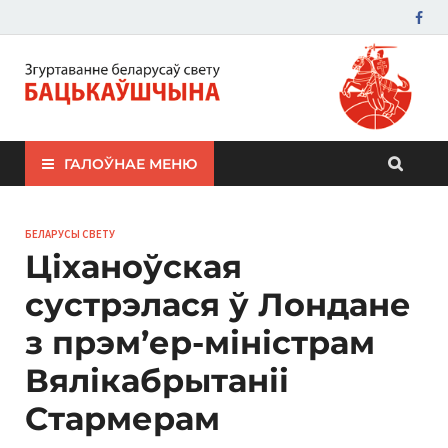
ЗБС "Бацькаўшчына"
ГАЛОЎНАЕ МЕНЮ
БЕЛАРУСЫ СВЕТУ
Ціханоўская
сустрэлася ў Лондане
з прэм’ер-міністрам
Вялікабрытаніі
Стармерам