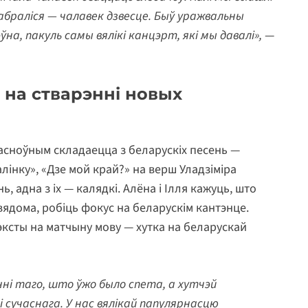
сабраліся — чалавек дзвесце. Быў уражвальны
на, пакуль самы вялікі канцэрт, які мы давалі»,
—
 на стварэнні новых
 асноўным складаецца з беларускіх песень —
лінку», «Дзе мой край?» на верш Уладзіміра
ь, адна з іх — калядкі. Алёна і Ілля кажуць, што
 вядома, робіць фокус на беларускім кантэнце.
эксты на матчыну мову — хутка на беларускай
ні таго, што ўжо было спета, а хутчэй
 сучаснага. У нас вялікай папулярнасцю