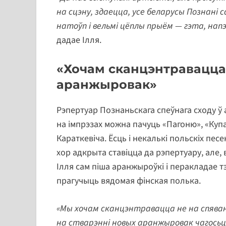
на сцэну, здаецца, усе беларусы Познані 
натоўп і вельмі цёплы прыём — гэта, напэў
дадае Ілля.
«Хочам сканцэнтравацца
аранжыровак»
Рэпертуар Познаньскага спеўнага сходу ў
на імпрэзах можна пачуць «Пагоню», «Купа
Караткевіча. Ёсць і некалькі польскіх песен
хор адкрыта ставіцца да рэпертуару, але,
Ілля сам піша аранжыроўкі і перакладае т
прагучыць вядомая фінская полька.
«Мы хочам сканцэнтравацца не на спяван
на стварэнні новых аранжыровак чагосьці