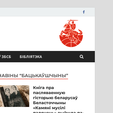
Ў ЗБСБ
БІБЛІЯТЭКА
НАВІНЫ “БАЦЬКАЎШЧЫНЫ”
Кніга пра
пасляваенную
гісторыю беларусаў
Беласточчыны
«Камяні мусілі
паляцець» выйшла па-