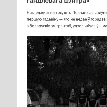
гандлёвага цэнтра»
Нягледзячы на тое, што Познаньскі спеўн
першую гадавіну — яго не ведае ў горадзе 
з беларускіх эмігрантаў, удзельнічае ў шма