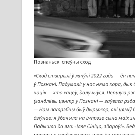
Познаньскі спеўны сход
«Сход стварылі ў жніўні 2022 года — ён п
ў Познані. Падумалі: у нас няма хора, дык
чацік — хто хацеў, далучыўся. Першую р
(гандлёвы цэнтр у Познані — заўвага рэд
—
Нам патрэбны быў дырыжор, які цяміў 
дзіўнае: я ўбачыла на імпрэзе сына маіх з
Падышла да яго: «Ілля Сініца, здароў!». В
нават не спадзявалася, што ён мае такія 