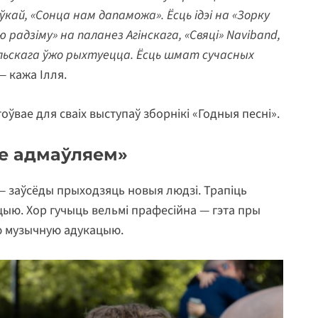
кай, «Сонца нам дапаможа». Ёсць ідэі на «Зорку
 радзіму» на паланез Агінскага, «Свяці» Naviband,
ольскага ўжо рыхтуецца. Ёсць шмат сучасных
— кажа Ілля.
ўвае для сваіх выступаў зборнікі «Годныя песні».
не адмаўляем»
— заўсёды прыходзяць новыя людзі. Трапіць
цыю. Хор гучыць вельмі прафесійна — гэта пры
ую музычную адукацыю.