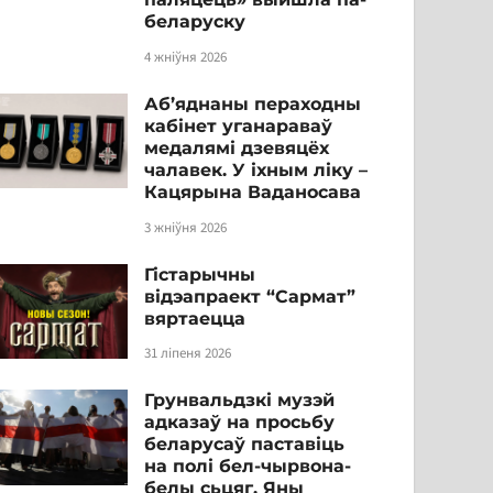
беларуску
4 жніўня 2026
Аб’яднаны пераходны
кабінет уганараваў
медалямі дзевяцёх
чалавек. У іхным ліку –
Кацярына Ваданосава
3 жніўня 2026
Гістарычны
відэапраект “Сармат”
вяртаецца
31 ліпеня 2026
Грунвальдзкі музэй
адказаў на просьбу
беларусаў паставіць
на полі бел-чырвона-
белы сьцяг. Яны