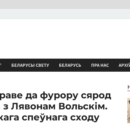
”
БЕЛАРУСЫ СВЕТУ
БЕЛАРУСЬ
ПРА НАС
АРХІ
раве да фурору сярод
 з Лявонам Вольскім.
кага спеўнага сходу