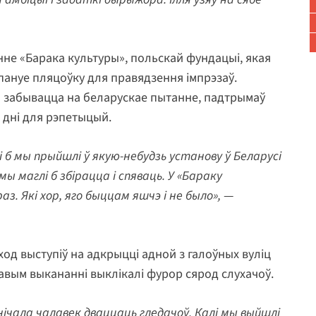
нне «Барака культуры», польскай фундацыі, якая
апануе пляцоўку для правядзення імпрэзаў.
а забывацца на беларускае пытанне, падтрымаў
 дні для рэпетыцый.
лі б мы прыйшлі ў якую-небудзь установу ў Беларусі
мы маглі б збірацца і спяваць. У «Бараку
з. Які хор, яго быццам яшчэ і не было»,
—
од выступіў на адкрыцці адной з галоўных вуліц
равым выкананні выклікалі фурор сярод слухачоў.
ічала чалавек дваццаць гледачоў. Калі мы выйшлі