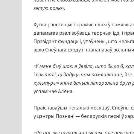
гэтую ролю».
Хутка рэпетыцыі перамясціліся ў памяшка
дапамагае рэалізоўваць творчыя ідэі і пр
Прэзідэнт фундацыі, упэўнены, што нельг
ідэю Спеўнага сходу і прапанаваў вольныя
«У мяне быў шок: я ўявіла, што было б, ка
і спыталі, ці дадуць нам памяшканне, дзе 
культуры» мяне бачылі літаральна другі ра
успамінае Алёна.
Праіснаваўшы некалькі месяцаў, Спеўны сх
у цэнтры Познані — беларускія песні ў ха
«Да нас выступалі артысты, але прысутн