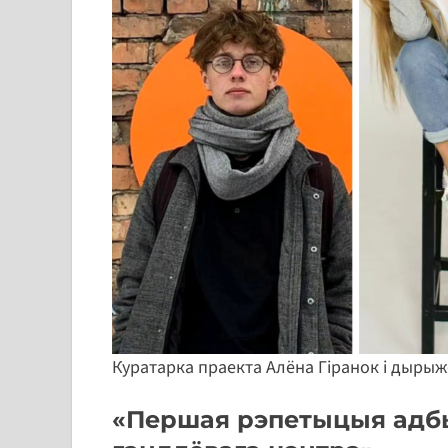
Куратарка праекта Алёна Гіранок і дырыжо
«Першая рэпетыцыя адбы