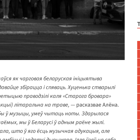
ачаўся як чарговая беларуская ініцыятыва
 давайце збірацца і спяваць. Хуценька стварылі
эпетыцыю праводзілі каля «Старога бровара»
акцыі) літаральна на траве,
— расказвае Алёна.
бы ў музыцы, умеў чытаць ноты. Здарылася
наёмых, мы ў Беларусі ў адным раёне жылі.
едала, што ў яго ёсць музычная адукацыя, але
амбіцыі і задаткі дырыжора. Ілля ўзяў на сябе