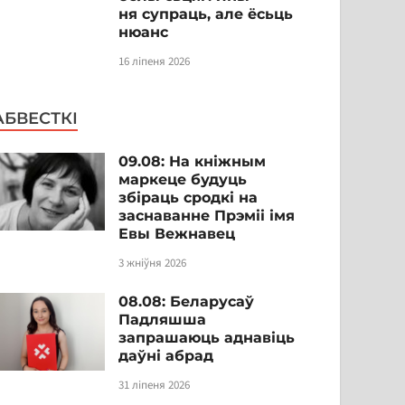
ня супраць, але ёсьць
нюанс
16 ліпеня 2026
АБВЕСТКІ
09.08: На кніжным
маркеце будуць
збіраць сродкі на
заснаванне Прэміі імя
Евы Вежнавец
3 жніўня 2026
08.08: Беларусаў
Падляшша
запрашаюць аднавіць
даўні абрад
31 ліпеня 2026