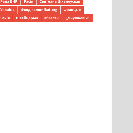
Рада БНР
Расія
Святлана Ціханоўская
Украіна
Фонд kamunikat.org
Францыя
Чэхія
Швейцарыя
абвесткі
„Янушкевіч“