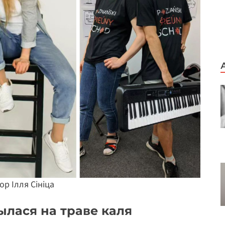
р Ілля Сініца
лася на траве каля