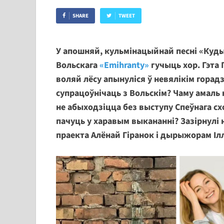
SHARE
TWEET
У апошняй, кульмінацыйнай песні «Куды
Вольскага
«Emihranty»
гучыць хор. Гэта 
воляй лёсу апынуліся ў невялікім горад
супрацоўнічаць з Вольскім? Чаму амаль 
не абыходзіцца без выступу Спеўнага с
пачуць у харавым выкананні? Зазірнулі 
праекта Алёнай Гіранок і дырыжорам Ілл