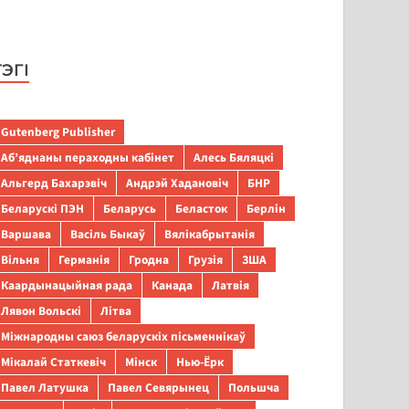
ТЭГІ
Gutenberg Publisher
Аб’яднаны пераходны кабінет
Алесь Бяляцкі
Альгерд Бахарэвіч
Андрэй Хадановіч
БНР
Беларускі ПЭН
Беларусь
Беласток
Берлін
Варшава
Васіль Быкаў
Вялікабрытанія
Вільня
Германія
Гродна
Грузія
ЗША
Каардынацыйная рада
Канада
Латвія
Лявон Вольскі
Літва
Міжнародны саюз беларускіх пісьменнікаў
Мікалай Статкевіч
Мінск
Нью-Ёрк
Павел Латушка
Павел Севярынец
Польшча