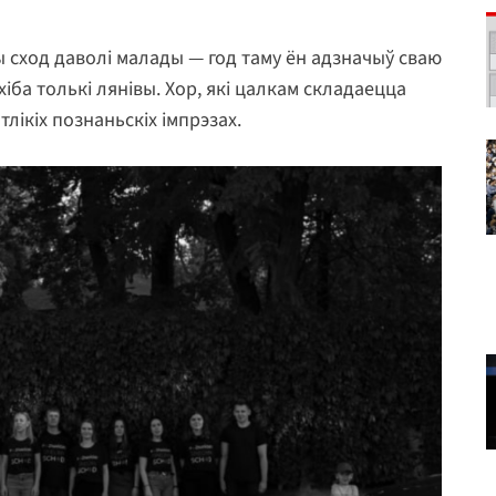
ы сход даволі малады — год таму ён адзначыў сваю
хіба толькі лянівы. Хор, які цалкам складаецца
тлікіх познаньскіх імпрэзах.