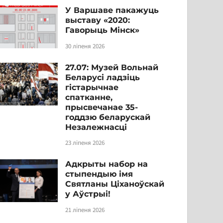
У Варшаве пакажуць
выставу «2020:
Гаворыць Мінск»
30 ліпеня 2026
27.07: Музей Вольнай
Беларусі ладзіць
гістарычнае
спатканне,
прысвечанае 35-
годдзю беларускай
Незалежнасці
23 ліпеня 2026
Адкрыты набор на
стыпендыю імя
Святланы Ціханоўскай
у Аўстрыі!
21 ліпеня 2026