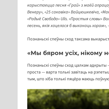
карыстаецца песня «Грай» з маёй апрацоў
Венеру», «25 сакавіка» Вайцюшкевіча, «Маю
«Радыё Свабода» Ulis. «Простыя словы» В
песень, якія хацелася б выканаць хорам»,
Познаньскі спеўны сход таксама выкарысто
«Мы бяром усіх, нікому 
Познаньскі спеўны сход цалкам адкрыты 
проста — варта толькі завітаць на рэпеты
тым, што хіба толькі пяцёра маюць поўн