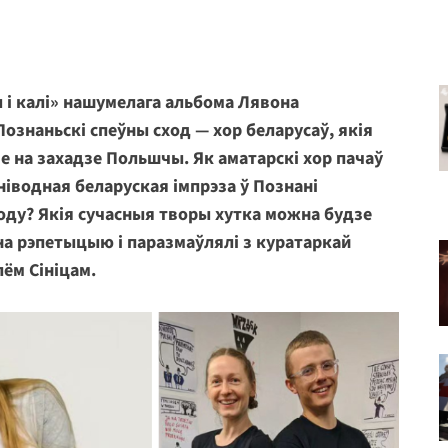
 і калі» нашумелага альбома Лявона
Познаньскі спеўны сход — хор беларусаў, якія
зе на захадзе Польшчы. Як аматарскі хор пачаў
ніводная беларуская імпрэза ў Познані
ходу? Якія сучасныя творы хутка можна будзе
на рэпетыцыю і паразмаўлялі з куратаркай
ём Сініцам.