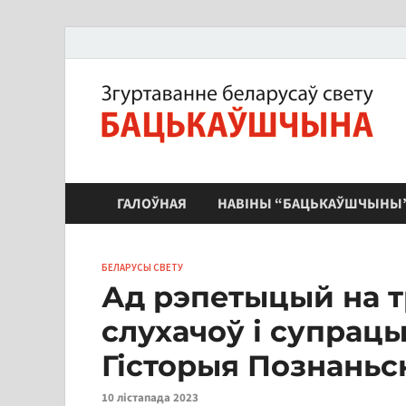
ЗБС "Бацькаўшчына"
ГАЛОЎНАЯ
НАВІНЫ “БАЦЬКАЎШЧЫНЫ
БЕЛАРУСЫ СВЕТУ
Ад рэпетыцый на т
слухачоў і супрацы
Гісторыя Познаньс
10 лістапада 2023