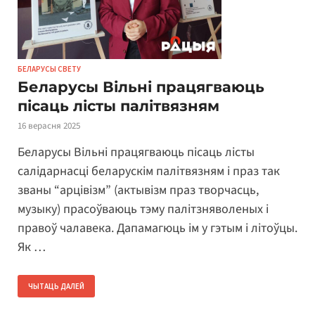
БЕЛАРУСЫ СВЕТУ
Беларусы Вільні працягваюць
пісаць лісты палітвязням
16 верасня 2025
Беларусы Вільні працягваюць пісаць лісты
салідарнасці беларускім палітвязням і праз так
званы “арцівізм” (актывізм праз творчасць,
музыку) прасоўваюць тэму палітзняволеных і
правоў чалавека. Дапамагюць ім у гэтым і літоўцы.
Як …
ЧЫТАЦЬ ДАЛЕЙ