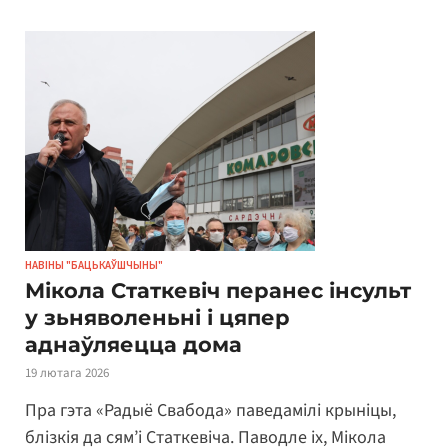
НАВІНЫ "БАЦЬКАЎШЧЫНЫ"
Мікола Статкевіч перанес інсульт
у зьняволеньні і цяпер
аднаўляецца дома
19 лютага 2026
Пра гэта «Радыё Свабода» паведамілі крыніцы,
блізкія да сям’і Статкевіча. Паводле іх, Мікола