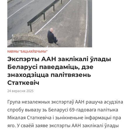
НАВІНЫ "БАЦЬКАЎШЧЫНЫ"
Экспэрты ААН заклікалі ўлады
Беларусі паведаміць, дзе
знаходзіцца палітвязень
Статкевіч
24 верасня 2025
Група незалежных экспэртаў ААН рашуча асудзіла
спробу вывазу зь Беларусі 69-гадовага палітыка
Мікалая Статкевіча і зьнікненьне інфармацыі пра
яго. У сваёй заяве экспэрты ААН заклікалі ўлады