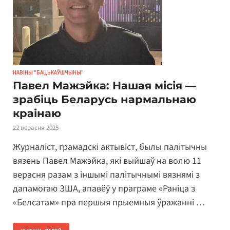
НАВІНЫ "БАЦЬКАЎШЧЫНЫ"
Павел Мажэйка: Нашая місія —
зрабіць Беларусь нармальнаю
краінаю
22 верасня 2025
Журналіст, грамадскі актывіст, былы палітычны
вязень Павел Мажэйка, які выйшаў на волю 11
верасня разам з іншымі палітычнымі вязнямі з
дапамогаю ЗША, апавёў у праграме «Раніца з
«Белсатам» пра першыя прыемныя ўражанні …