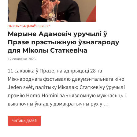
НАВІНЫ "БАЦЬКАЎШЧЫНЫ"
Марыне Адамовіч уручылі ў
Празе прэстыжную ўзнагароду
для Міколы Статкевіча
12 сакавіка 2026
11 сакавіка ў Празе, на адкрыцьці 28-га
Міжнароднага фэстывалю дакумэнтальнага кіно
Jeden svět, палітыку Мікалаю Статкевічу ўручылі
прэмію Homo Homini за «нязломную мужнасьць і
выключны ўклад у дэмакратычны рух у …
ЧЫТАЦЬ ДАЛЕЙ