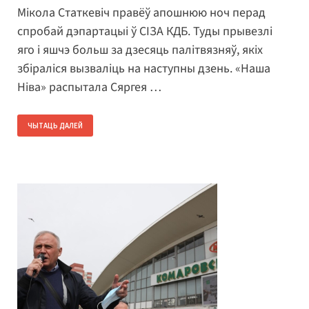
Мікола Статкевіч правёў апошнюю ноч перад
спробай дэпартацыі ў СІЗА КДБ. Туды прывезлі
яго і яшчэ больш за дзесяць палітвязняў, якіх
збіраліся вызваліць на наступны дзень. «Наша
Ніва» распытала Сяргея …
ЧЫТАЦЬ ДАЛЕЙ