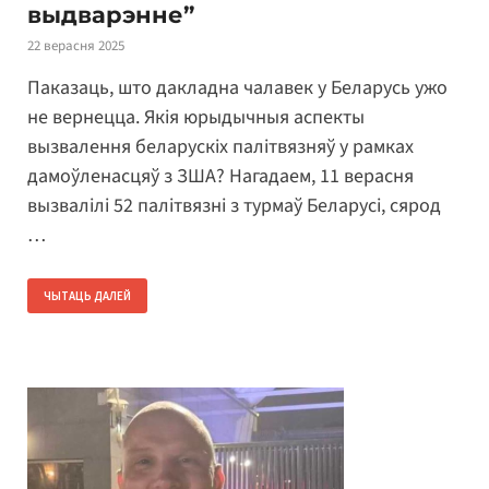
выдварэнне”
22 верасня 2025
Паказаць, што дакладна чалавек у Беларусь ужо
не вернецца. Якія юрыдычныя аспекты
вызвалення беларускіх палітвязняў у рамках
дамоўленасцяў з ЗША? Нагадаем, 11 верасня
вызвалілі 52 палітвязні з турмаў Беларусі, сярод
…
ЧЫТАЦЬ ДАЛЕЙ