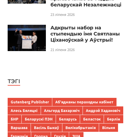
беларускай Незалежнасці
23 ліпеня 2026
Адкрыты набор на
стыпендыю імя Святланы
Ціханоўскай у Аўстрыі!
21 ліпеня 2026
ТЭГІ
Gutenberg Publisher
Аб’яднаны пераходны кабінет
Алесь Бяляцкі
Альгерд Бахарэвіч
Андрэй Хадановіч
БНР
Беларускі ПЭН
Беларусь
Беласток
Берлін
Варшава
Васіль Быкаў
Вялікабрытанія
Вільня
Германія
Гродна
Грузія
ЗША