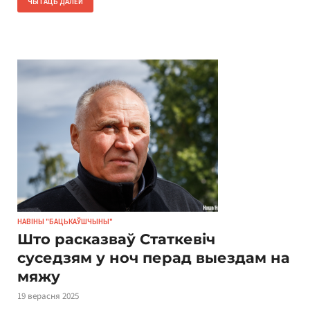
ЧЫТАЦЬ ДАЛЕЙ
НАВІНЫ "БАЦЬКАЎШЧЫНЫ"
Што расказваў Статкевіч
суседзям у ноч перад выездам на
мяжу
19 верасня 2025