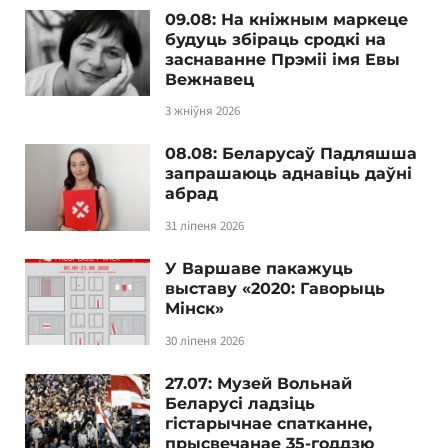
09.08: На кніжным маркеце
будуць збіраць сродкі на
заснаванне Прэміі імя Евы
Вежнавец
3 жніўня 2026
08.08: Беларусаў Падляшша
запрашаюць аднавіць даўні
абрад
31 ліпеня 2026
У Варшаве пакажуць
выставу «2020: Гаворыць
Мінск»
30 ліпеня 2026
27.07: Музей Вольнай
Беларусі ладзіць
гістарычнае спатканне,
прысвечанае 35-годдзю