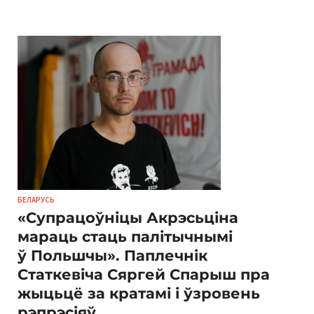
БЕЛАРУСЬ
«Супрацоўніцы Акрэсьціна
мараць стаць палітычнымі
ў Польшчы». Паплечнік
Статкевіча Сяргей Спарыш пра
жыцьцё за кратамі і ўзровень
рэпрэсіяў