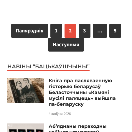
Папярэднія
1
2
3
…
5
Наступныя
НАВІНЫ “БАЦЬКАЎШЧЫНЫ”
Кніга пра пасляваенную
гісторыю беларусаў
Беласточчыны «Камяні
мусілі паляцець» выйшла
па-беларуску
4 жніўня 2026
Аб’яднаны пераходны