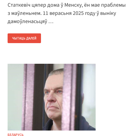
Статкевіч цяпер дома ў Менску, ён мае праблемы
з маўленьнем. 11 верасьня 2025 году ў выніку
дамоўленасьцяў …
ЧЫТАЦЬ ДАЛЕЙ
БЕЛАРУСЬ