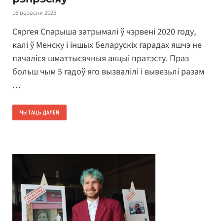
16 верасня 2025
Сяргея Спарыша затрымалі ў чэрвені 2020 году,
калі ў Менску і іншых беларускіх гарадах яшчэ не
пачаліся шматтысячныя акцыі пратэсту. Праз
больш чым 5 гадоў яго вызвалілі і вывезьлі разам
…
ЧЫТАЦЬ ДАЛЕЙ