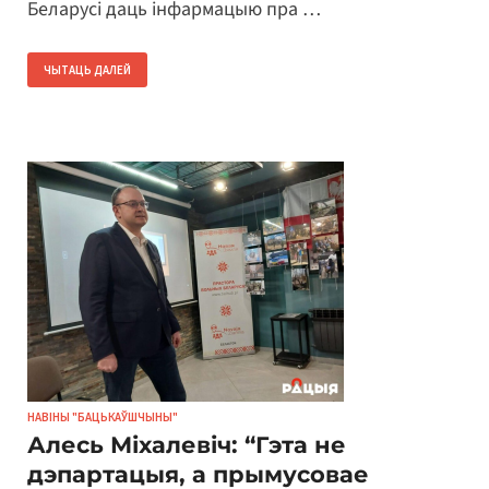
Беларусі даць інфармацыю пра …
ЧЫТАЦЬ ДАЛЕЙ
НАВІНЫ "БАЦЬКАЎШЧЫНЫ"
Алесь Міхалевіч: “Гэта не
дэпартацыя, а прымусовае