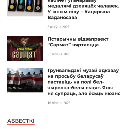
кабінет уганараваў
медалямі дзевяцёх чалавек.
У іхным ліку – Кацярына
Ваданосава
3 жніўня 2026
Гістарычны відэапраект
“Сармат” вяртаецца
31 ліпеня 2026
Грунвальдзкі музэй адказаў
на просьбу беларусаў
паставіць на полі бел-
чырвона-белы сьцяг. Яны
ня супраць, але ёсьць нюанс
16 ліпеня 2026
АБВЕСТКІ