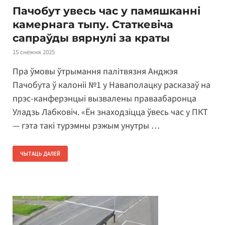
Пачобут увесь час у памяшканні
камернага тыпу. Статкевіча
сапраўды вярнулі за краты
15 снежня 2025
Пра ўмовы ўтрымання палітвязня Анджэя
Пачобута ў калоніі №1 у Наваполацку расказаў на
прэс-канферэнцыі вызвалены праваабаронца
Уладзь Лабковіч. «Ён знаходзіцца ўвесь час у ПКТ
— гэта такі турэмны рэжым унутры …
ЧЫТАЦЬ ДАЛЕЙ