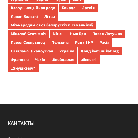
Каардынацыйная рада
Канада
Латвія
Лявон Вольскі
Літва
Міжнародны саюз беларускіх пісьменнікаў
Мікалай Статкевіч
Мінск
Нью-Ёрк
Павел Латушка
Павел Севярынец
Польшча
Рада БНР
Расія
Святлана Ціханоўская
Украіна
Фонд kamunikat.org
Францыя
Чэхія
Швейцарыя
абвесткі
„Янушкевіч“
КАНТАКТЫ