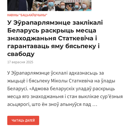
НАВІНЫ "БАЦЬКАЎШЧЫНЫ"
У Эўрапарлямэнце заклікалі
Беларусь раскрыць месца
знаходжаньня Статкевіча і
гарантаваць яму бясьпеку і
свабоду
17 верасня 2025
У Эўрапарлямэнце ўсклалі адказнасьць за
жыцьцё і бясьпеку Міколы Статкевіча на ўлады
Беларусі. «Адмова беларускіх уладаў раскрыць
месца яго знаходжаньня і стан выклікае сур’ёзныя
асьцярогі, што ён зноў апынуўся пад …
ЧЫТАЦЬ ДАЛЕЙ