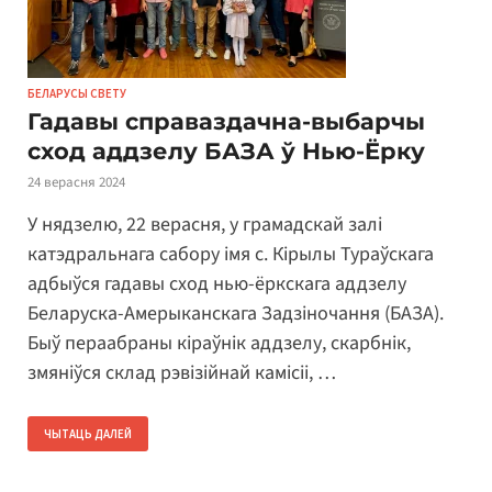
БЕЛАРУСЫ СВЕТУ
Гадавы справаздачна-выбарчы
сход аддзелу БАЗА ў Нью-Ёрку
24 верасня 2024
У нядзелю, 22 верасня, у грамадскай залі
катэдральнага сабору імя с. Кірылы Тураўскага
адбыўся гадавы сход нью-ёркскага аддзелу
Беларуска-Амерыканскага Задзіночання (БАЗА).
Быў пераабраны кіраўнік аддзелу, скарбнік,
змяніўся склад рэвізійнай камісіі, …
ЧЫТАЦЬ ДАЛЕЙ