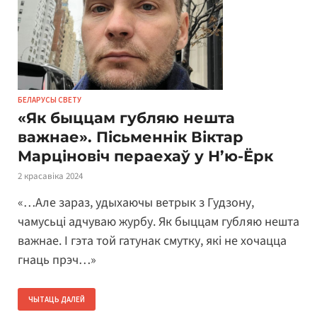
БЕЛАРУСЫ СВЕТУ
«Як быццам губляю нешта
важнае». Пісьменнік Віктар
Марціновіч пераехаў у Н’ю-Ёрк
2 красавіка 2024
«…Але зараз, удыхаючы ветрык з Гудзону,
чамусьці адчуваю журбу. Як быццам губляю нешта
важнае. І гэта той гатунак смутку, які не хочацца
гнаць прэч…»
ЧЫТАЦЬ ДАЛЕЙ