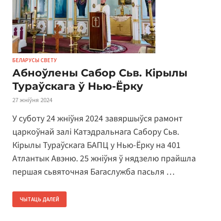
БЕЛАРУСЫ СВЕТУ
Абноўлены Сабор Сьв. Кірылы
Тураўскага ў Нью-Ёрку
27 жніўня 2024
У суботу 24 жніўня 2024 завяршыўся рамонт
царкоўнай залі Катэдральнага Сабору Сьв.
Кірылы Тураўскага БАПЦ у Нью-Ёрку на 401
Атлантык Авэню. 25 жніўня ў нядзелю прайшла
першая сьвяточная Багаслужба пасьля …
ЧЫТАЦЬ ДАЛЕЙ