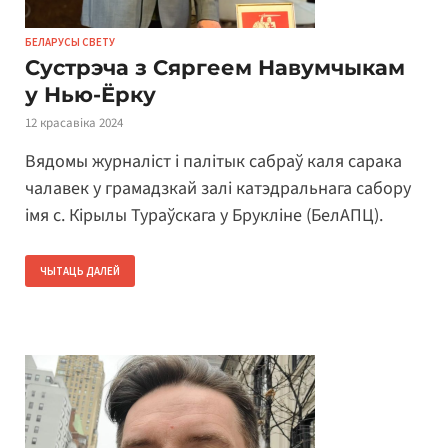
БЕЛАРУСЫ СВЕТУ
Сустрэча з Сяргеем Навумчыкам
у Нью-Ёрку
12 красавіка 2024
Вядомы журналіст і палітык сабраў каля сарака
чалавек у грамадзкай залі катэдральнага сабору
імя с. Кірылы Тураўскага у Брукліне (БелАПЦ).
ЧЫТАЦЬ ДАЛЕЙ