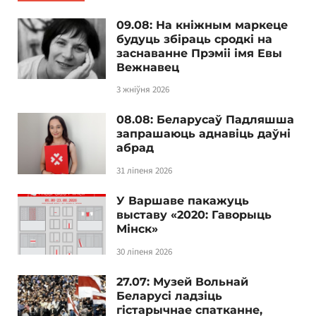
09.08: На кніжным маркеце
будуць збіраць сродкі на
заснаванне Прэміі імя Евы
Вежнавец
3 жніўня 2026
08.08: Беларусаў Падляшша
запрашаюць аднавіць даўні
абрад
31 ліпеня 2026
У Варшаве пакажуць
выставу «2020: Гаворыць
Мінск»
30 ліпеня 2026
27.07: Музей Вольнай
Беларусі ладзіць
гістарычнае спатканне,