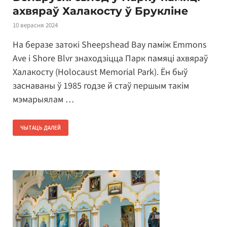
ахвяраў Халакосту ў Брукліне
10 верасня 2024
На беразе затокі Sheepshead Bay паміж Emmons
Ave i Shore Blvr знаходзіцца Парк памяці ахвяраў
Халакосту (Holocaust Memorial Park). Ён быў
заснаваны ў 1985 годзе й стаў першым такім
мэмарыялам …
ЧЫТАЦЬ ДАЛЕЙ