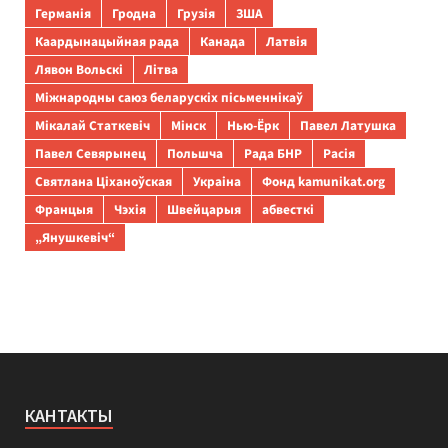
Германія
Гродна
Грузія
ЗША
Каардынацыйная рада
Канада
Латвія
Лявон Вольскі
Літва
Міжнародны саюз беларускіх пісьменнікаў
Мікалай Статкевіч
Мінск
Нью-Ёрк
Павел Латушка
Павел Севярынец
Польшча
Рада БНР
Расія
Святлана Ціханоўская
Украіна
Фонд kamunikat.org
Францыя
Чэхія
Швейцарыя
абвесткі
„Янушкевіч“
КАНТАКТЫ