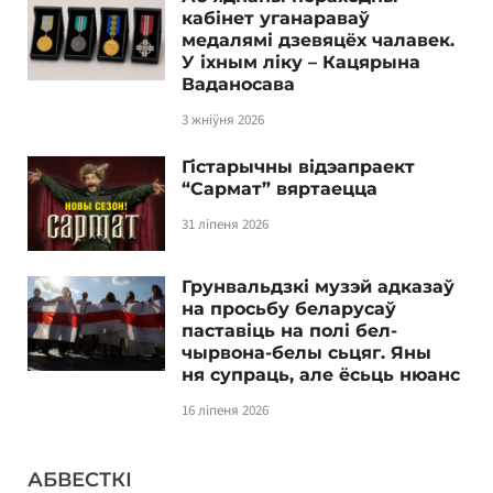
кабінет уганараваў
медалямі дзевяцёх чалавек.
У іхным ліку – Кацярына
Ваданосава
3 жніўня 2026
Гістарычны відэапраект
“Сармат” вяртаецца
31 ліпеня 2026
Грунвальдзкі музэй адказаў
на просьбу беларусаў
паставіць на полі бел-
чырвона-белы сьцяг. Яны
ня супраць, але ёсьць нюанс
16 ліпеня 2026
АБВЕСТКІ