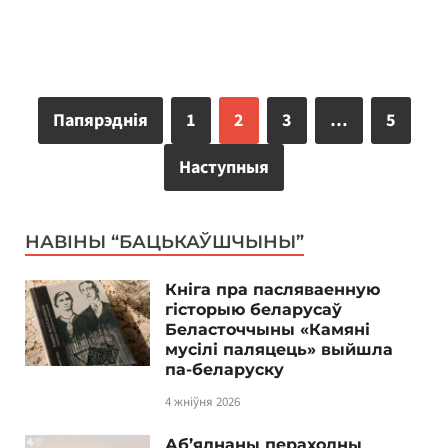
Папярэднія
1
2
3
…
5
Наступныя
НАВІНЫ “БАЦЬКАЎШЧЫНЫ”
Кніга пра пасляваенную
гісторыю беларусаў
Беласточчыны «Камяні
мусілі паляцець» выйшла
па-беларуску
4 жніўня 2026
Аб’яднаны пераходны