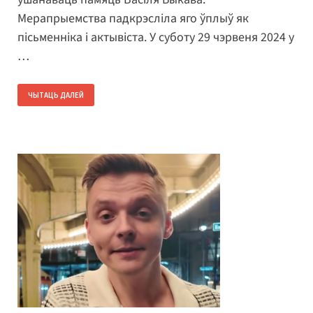
Мерапрыемства падкрэсліла яго ўплыў як
пісьменніка і актывіста. У суботу 29 чэрвеня 2024 у
…
ЧЫТАЦЬ ДАЛЕЙ