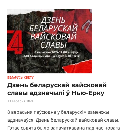
БЕЛАРУСЫ СВЕТУ
Дзень беларускай вайсковай
славы адзначылі ў Нью-Ёрку
13 верасня 2024
8 верасьня паўсюдна у беларускім замежжы
адзначаўся Дзень беларускай вайсковай славы.
Гэтае сьвята было запачаткавана пад час новага