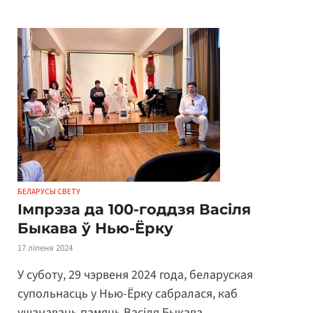
БЕЛАРУСЫ СВЕТУ
Імпрэза да 100-годдзя Васіля
Быкава ў Нью-Ёрку
17 ліпеня 2024
У суботу, 29 чэрвеня 2024 года, беларуская
супольнасць у Нью-Ёрку сабралася, каб
ушанаваць памяць Васіля Быкава.