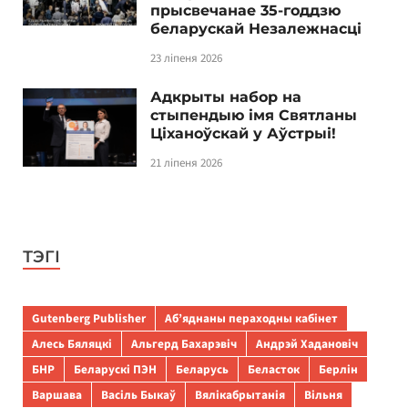
прысвечанае 35-годдзю
беларускай Незалежнасці
23 ліпеня 2026
Адкрыты набор на
стыпендыю імя Святланы
Ціханоўскай у Аўстрыі!
21 ліпеня 2026
ТЭГІ
Gutenberg Publisher
Аб’яднаны пераходны кабінет
Алесь Бяляцкі
Альгерд Бахарэвіч
Андрэй Хадановіч
БНР
Беларускі ПЭН
Беларусь
Беласток
Берлін
Варшава
Васіль Быкаў
Вялікабрытанія
Вільня