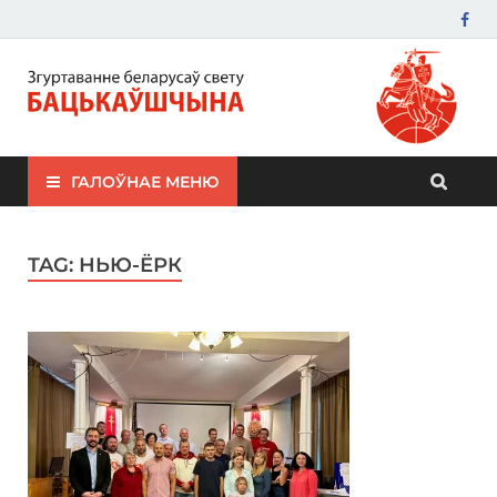
ЗБС "Бацькаўшчына"
ГАЛОЎНАЕ МЕНЮ
TAG:
НЬЮ-ЁРК