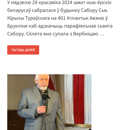
У нядзелю 28 красавіка 2024 шмат нью-ёрскіх
беларусаў сабралася ў будынку Сабору Сьв.
Кірылы Тураўскага на 401 Атлантык Авэню ў
Брукліне каб адзначыць парафіяльнае сьвята
Сабору. Сёлета яно супала з Вербніцаю …
ЧЫТАЦЬ ДАЛЕЙ