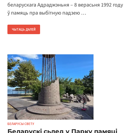
беларускага Адраджэньня – 8 верасьня 1992 году
ў памяць пра выбітную падзею …
ЧЫТАЦЬ ДАЛЕЙ
БЕЛАРУСЫ СВЕТУ
Беларускі сьлед у Парку памяці