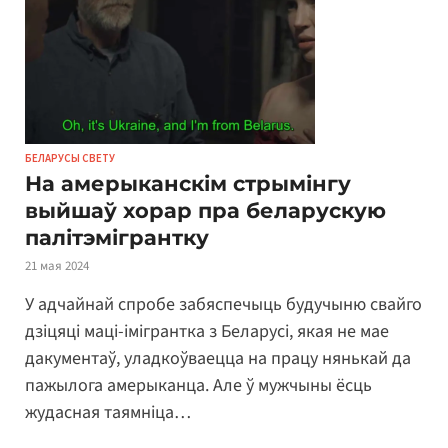
БЕЛАРУСЫ СВЕТУ
На амерыканскім стрымінгу
выйшаў хорар пра беларускую
палітэмігрантку
21 мая 2024
У адчайнай спробе забяспечыць будучыню свайго
дзіцяці маці-імігрантка з Беларусі, якая не мае
дакументаў, уладкоўваецца на працу нянькай да
пажылога амерыканца. Але ў мужчыны ёсць
жудасная таямніца…