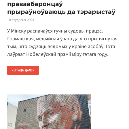
праваабаронцаў
прыраўноўваюць да тэрарыстаў
10 студзеня 2023
У Мінску распачаўся гучны судовы працэс.
Грамадская, медыйная ўвага да яго прыцягнутая
тым, што судзяць вядомых у краіне асобаў. Гэта
лаўрэат Нобелеўскай прэміі міру гэтага году.
ЧЫТАЦЬ ДАЛЕЙ