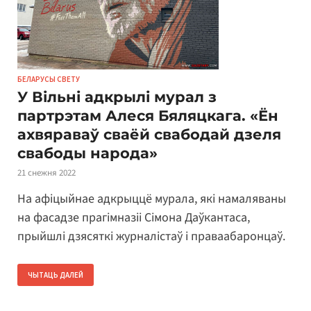
БЕЛАРУСЫ СВЕТУ
У Вільні адкрылі мурал з
партрэтам Алеся Бяляцкага. «Ён
ахвяраваў сваёй свабодай дзеля
свабоды народа»
21 снежня 2022
На афіцыйнае адкрыццё мурала, які намаляваны
на фасадзе прагімназіі Сімона Даўкантаса,
прыйшлі дзясяткі журналістаў і праваабаронцаў.
ЧЫТАЦЬ ДАЛЕЙ