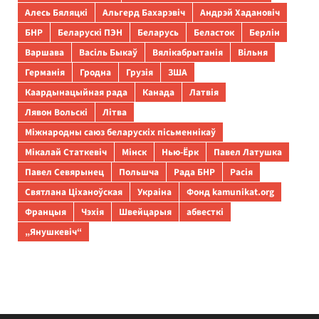
Алесь Бяляцкі
Альгерд Бахарэвіч
Андрэй Хадановіч
БНР
Беларускі ПЭН
Беларусь
Беласток
Берлін
Варшава
Васіль Быкаў
Вялікабрытанія
Вільня
Германія
Гродна
Грузія
ЗША
Каардынацыйная рада
Канада
Латвія
Лявон Вольскі
Літва
Міжнародны саюз беларускіх пісьменнікаў
Мікалай Статкевіч
Мінск
Нью-Ёрк
Павел Латушка
Павел Севярынец
Польшча
Рада БНР
Расія
Святлана Ціханоўская
Украіна
Фонд kamunikat.org
Францыя
Чэхія
Швейцарыя
абвесткі
„Янушкевіч“