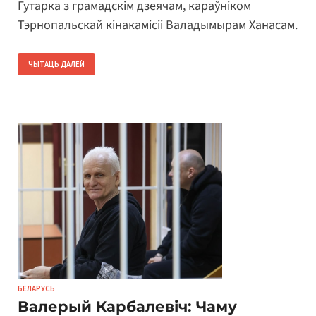
Гутарка з грамадскім дзеячам, караўніком
Тэрнопальскай кінакамісіі Валадымырам Ханасам.
ЧЫТАЦЬ ДАЛЕЙ
БЕЛАРУСЬ
Валерый Карбалевіч: Чаму