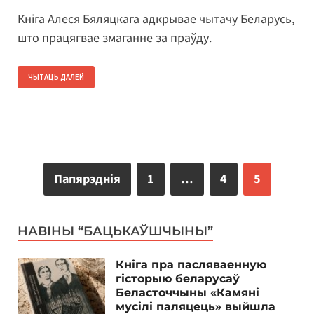
Кніга Алеся Бяляцкага адкрывае чытачу Беларусь,
што працягвае змаганне за праўду.
ЧЫТАЦЬ ДАЛЕЙ
Папярэднія
1
…
4
5
НАВІНЫ “БАЦЬКАЎШЧЫНЫ”
Кніга пра пасляваенную
гісторыю беларусаў
Беласточчыны «Камяні
мусілі паляцець» выйшла