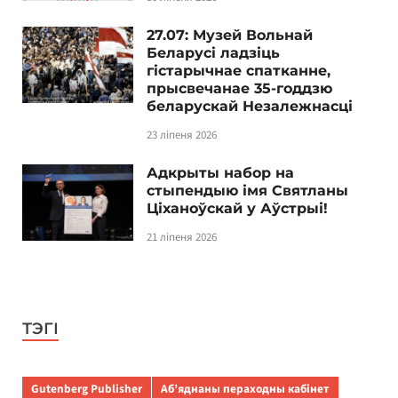
27.07: Музей Вольнай
Беларусі ладзіць
гістарычнае спатканне,
прысвечанае 35-годдзю
беларускай Незалежнасці
23 ліпеня 2026
Адкрыты набор на
стыпендыю імя Святланы
Ціханоўскай у Аўстрыі!
21 ліпеня 2026
ТЭГІ
Gutenberg Publisher
Аб’яднаны пераходны кабінет