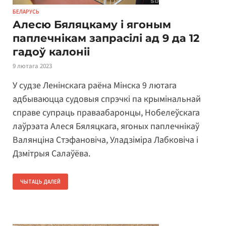
БЕЛАРУСЬ
Алесю Бяляцкаму і ягоным
паплечнікам запрасілі ад 9 да 12
гадоў калоніі
9 лютага 2023
У судзе Ленінскага раёна Мінска 9 лютага
адбываюцца судовыя спрэчкі па крымінальнай
справе супраць праваабаронцы, Нобелеўскага
лаўрэата Алеся Бяляцкага, ягоных паплечнікаў
Валянціна Стэфановіча, Уладзіміра Лабковіча і
Дзмітрыя Салаўёва.
ЧЫТАЦЬ ДАЛЕЙ