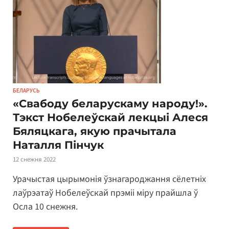
БЕЛАРУСЬ
«Свабоду беларускаму народу!».
Тэкст Нобелеўскай лекцыі Алеся
Бяляцкага, якую прачытала
Наталля Пінчук
12 снежня 2022
Урачыстая цырымонія ўзнагароджання сёлетніх
лаўрэатаў Нобелеўскай прэміі міру прайшла ў
Осла 10 снежня.