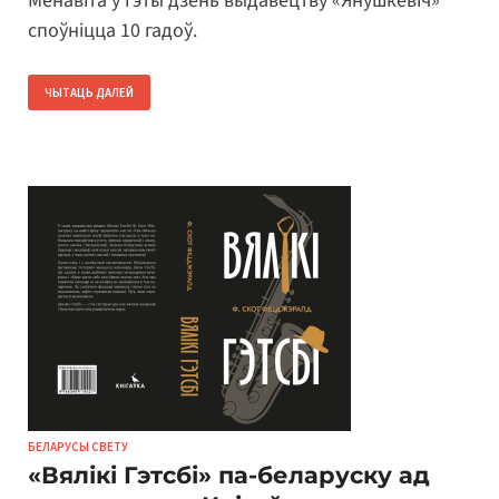
Менавіта ў гэты дзень выдавецтву «Янушкевіч»
споўніцца 10 гадоў.
ЧЫТАЦЬ ДАЛЕЙ
БЕЛАРУСЫ СВЕТУ
«Вялікі Гэтсбі» па-беларуску ад