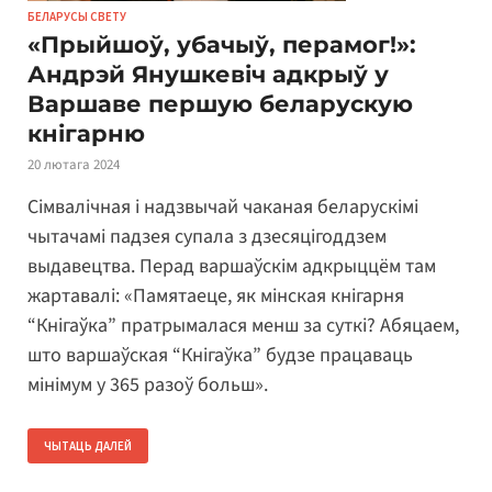
БЕЛАРУСЫ СВЕТУ
«Прыйшоў, убачыў, перамог!»:
Андрэй Янушкевіч адкрыў у
Варшаве першую беларускую
кнігарню
20 лютага 2024
Сімвалічная і надзвычай чаканая беларускімі
чытачамі падзея супала з дзесяцігоддзем
выдавецтва. Перад варшаўскім адкрыццём там
жартавалі: «Памятаеце, як мінская кнігарня
“Кнігаўка” пратрымалася менш за суткі? Абяцаем,
што варшаўская “Кнігаўка” будзе працаваць
мінімум у 365 разоў больш».
ЧЫТАЦЬ ДАЛЕЙ