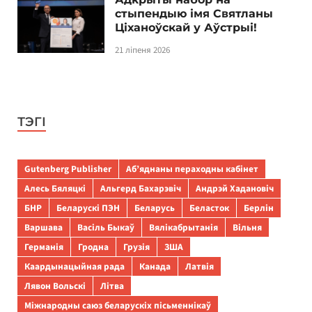
стыпендыю імя Святланы
Ціханоўскай у Аўстрыі!
21 ліпеня 2026
ТЭГІ
Gutenberg Publisher
Аб’яднаны пераходны кабінет
Алесь Бяляцкі
Альгерд Бахарэвіч
Андрэй Хадановіч
БНР
Беларускі ПЭН
Беларусь
Беласток
Берлін
Варшава
Васіль Быкаў
Вялікабрытанія
Вільня
Германія
Гродна
Грузія
ЗША
Каардынацыйная рада
Канада
Латвія
Лявон Вольскі
Літва
Міжнародны саюз беларускіх пісьменнікаў