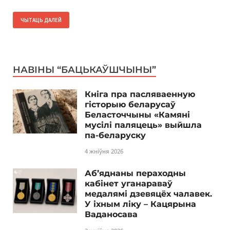
ЧЫТАЦЬ ДАЛЕЙ
НАВІНЫ “БАЦЬКАЎШЧЫНЫ”
Кніга пра пасляваенную
гісторыю беларусаў
Беласточчыны «Камяні
мусілі паляцець» выйшла
па-беларуску
4 жніўня 2026
Аб’яднаны пераходны
кабінет уганараваў
медалямі дзевяцёх чалавек.
У іхным ліку – Кацярына
Ваданосава