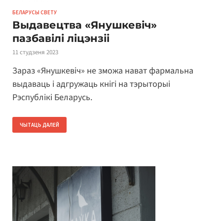
БЕЛАРУСЫ СВЕТУ
Выдавецтва «Янушкевіч»
пазбавілі ліцэнзіі
11 студзеня 2023
Зараз «Янушкевіч» не зможа нават фармальна
выдаваць і адгружаць кнігі на тэрыторыі
Рэспублікі Беларусь.
ЧЫТАЦЬ ДАЛЕЙ