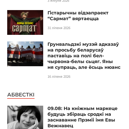
3 жніўня 2026
Гістарычны відэапраект
“Сармат” вяртаецца
31 ліпеня 2026
Грунвальдзкі музэй адказаў
на просьбу беларусаў
паставіць на полі бел-
чырвона-белы сьцяг. Яны
ня супраць, але ёсьць нюанс
16 ліпеня 2026
АБВЕСТКІ
09.08: На кніжным маркеце
будуць збіраць сродкі на
заснаванне Прэміі імя Евы
Вежнавец