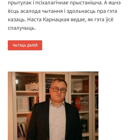
прытулак і псіхалагічнае прыстанішча. А яшчэ
ёсць асалода чытання і здольнасць пра гэта
казаць. Наста Карнацкая ведае, як гэта ўсё
спалучыць.
ЧЫТАЦЬ ДАЛЕЙ