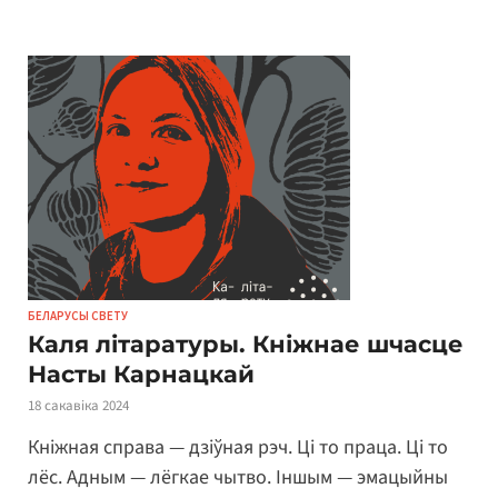
БЕЛАРУСЫ СВЕТУ
Каля літаратуры. Кніжнае шчасце
Насты Карнацкай
18 сакавіка 2024
Кніжная справа — дзіўная рэч. Ці то праца. Ці то
лёс. Адным — лёгкае чытво. Іншым — эмацыйны