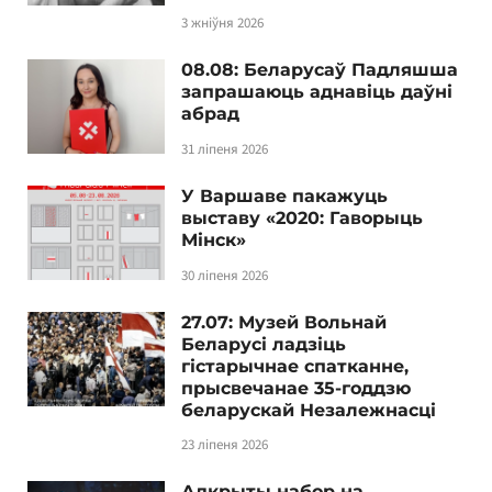
3 жніўня 2026
08.08: Беларусаў Падляшша
запрашаюць аднавіць даўні
абрад
31 ліпеня 2026
У Варшаве пакажуць
выставу «2020: Гаворыць
Мінск»
30 ліпеня 2026
27.07: Музей Вольнай
Беларусі ладзіць
гістарычнае спатканне,
прысвечанае 35-годдзю
беларускай Незалежнасці
23 ліпеня 2026
Адкрыты набор на