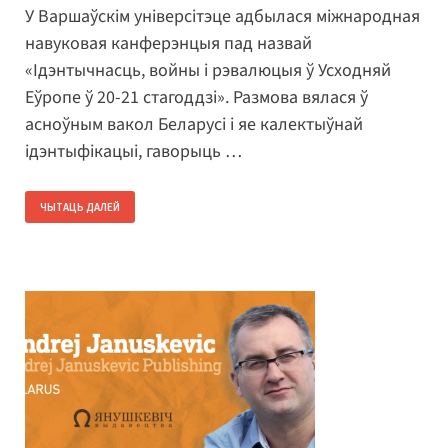
У Варшаўскім універсітэце адбылася міжнародная
навуковая канферэнцыя пад назвай
«Ідэнтычнасць, войны і рэвалюцыя ў Усходняй
Еўропе ў 20-21 стагоддзі». Размова вялася ў
асноўным вакол Беларусі і яе калектыўнай
ідэнтыфікацыі, гаворыць …
ЧЫТАЦЬ ДАЛЕЙ