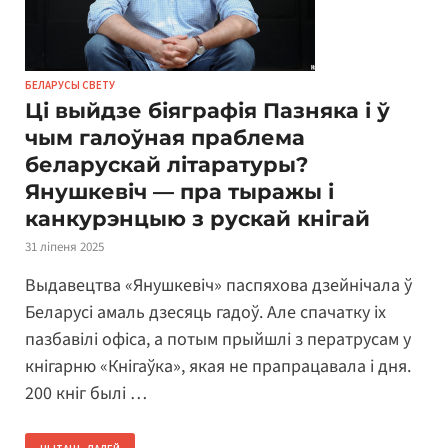
БЕЛАРУСЫ СВЕТУ
Ці выйдзе біяграфія Пазняка і ў
чым галоўная праблема
беларускай літаратуры?
Янушкевіч — пра тыражы і
канкурэнцыю з рускай кнігай
31 ліпеня 2025
Выдавецтва «Янушкевіч» паспяхова дзейнічала ў
Беларусі амаль дзесяць гадоў. Але спачатку іх
пазбавілі офіса, а потым прыйшлі з ператрусам у
кнігарню «Кнігаўка», якая не прапрацавала і дня.
200 кніг былі …