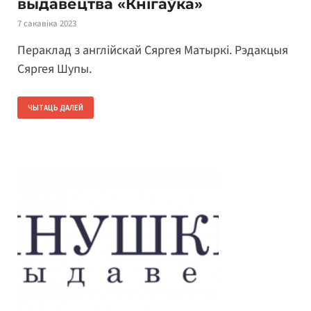
выдавецтва «Кнігаўка»
7 сакавіка 2023
Пераклад з англійскай Сяргея Матыркі. Рэдакцыя
Сяргея Шупы.
ЧЫТАЦЬ ДАЛЕЙ