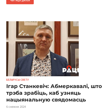
ЧЫТАЦЬ ДАЛЕЙ
БЕЛАРУСЫ СВЕТУ
Ігар Станкевіч: Абмеркавалі, што
трэба зрабіць, каб узняць
нацыянальную свядомасць
6 снежня 2024