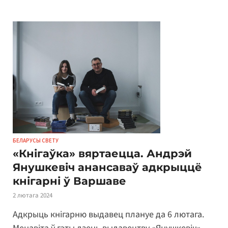
БЕЛАРУСЫ СВЕТУ
«Кнігаўка» вяртаецца. Андрэй
Янушкевіч анансаваў адкрыццё
кнігарні ў Варшаве
2 лютага 2024
Адкрыць кнігарню выдавец плануе да 6 лютага.