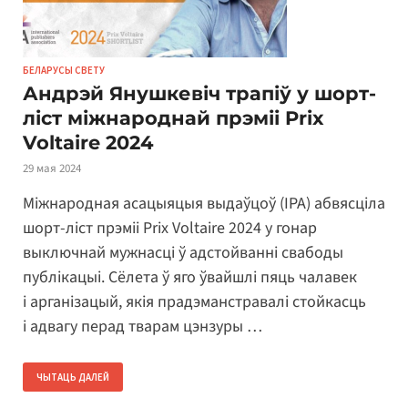
БЕЛАРУСЫ СВЕТУ
Андрэй Янушкевіч трапіў у шорт-
ліст міжнароднай прэміі Prix
Voltaire 2024
29 мая 2024
Міжнародная асацыяцыя выдаўцоў (IPA) абвясціла
шорт-ліст прэміі Prix Voltaire 2024 у гонар
выключнай мужнасці ў адстойванні свабоды
публікацыі. Сёлета ў яго ўвайшлі пяць чалавек
і арганізацый, якія прадэманстравалі стойкасць
і адвагу перад тварам цэнзуры …
ЧЫТАЦЬ ДАЛЕЙ