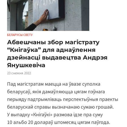
БЕЛАРУСЫ СВЕТУ
Абвешчаны збор магістрату
“Кнігаўка” для аднаўлення
дзейнасці выдавецтва Андрэя
Янушкевіча
23 снежня 2022
Пад магістратам маецца на ўвазе суполка
беларусаў, якія дамаўляюцца цягам пэўнага
перыяду падтрымліваць перспектыўныя праекты
беларускай справы вызначанаю сумаю грошай.
У выпадку «Кнігаўкі» размова ідзе пра суму
10 альбо 20 долараў штомесяц цягам паўгода.