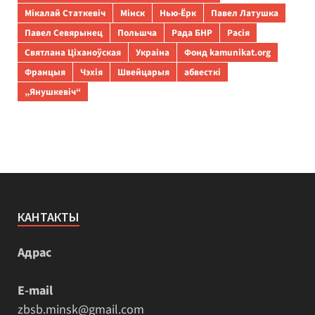
Мікалай Статкевіч
Мінск
Нью-Ёрк
Павел Латушка
Павел Севярынец
Польшча
Рада БНР
Расія
Святлана Ціханоўская
Украіна
Фонд kamunikat.org
Францыя
Чэхія
Швейцарыя
абвесткі
„Янушкевіч“
КАНТАКТЫ
Адрас
E-mail
zbsb.minsk@gmail.com