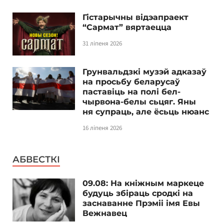
Гістарычны відэапраект
“Сармат” вяртаецца
31 ліпеня 2026
Грунвальдзкі музэй адказаў
на просьбу беларусаў
паставіць на полі бел-
чырвона-белы сьцяг. Яны
ня супраць, але ёсьць нюанс
16 ліпеня 2026
АБВЕСТКІ
09.08: На кніжным маркеце
будуць збіраць сродкі на
заснаванне Прэміі імя Евы
Вежнавец