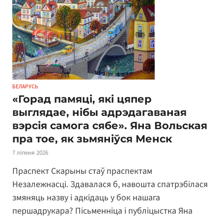
БЕЛАРУСЬ
«Горад памяці, які цяпер
выглядае, нібы адрэдагаваная
вэрсія самога сябе». Яна Вольская
пра тое, як зьмяніўся Менск
7 ліпеня 2026
Праспект Скарыны стаў праспектам
Незалежнасці. Здавалася б, навошта спатрэбілася
змяняць назву і адкідаць у бок нашага
першадрукара? Пісьменніца і публіцыстка Яна