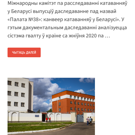
Міжнародны камітэт па расследаванні катаванняў
у Беларусі выпусціў даследаванне пад назвай
«Палата №38»: канвеер катаванняў у Беларусі». У
гэтым дакументальным даследаванні аналізуецца
сістэма гвалту ў краіне са жніўня 2020 па …
ЧЫТАЦЬ ДАЛЕЙ