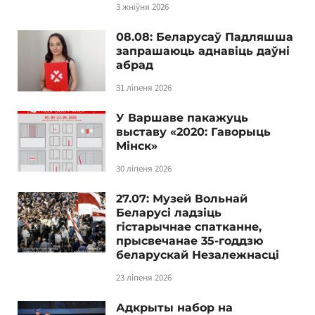
3 жніўня 2026
08.08: Беларусаў Падляшша
запрашаюць аднавіць даўні
абрад
31 ліпеня 2026
У Варшаве пакажуць
выставу «2020: Гаворыць
Мінск»
30 ліпеня 2026
27.07: Музей Вольнай
Беларусі ладзіць
гістарычнае спатканне,
прысвечанае 35-годдзю
беларускай Незалежнасці
23 ліпеня 2026
Адкрыты набор на