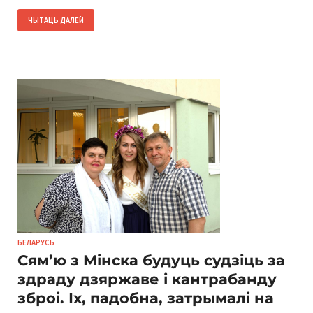
ЧЫТАЦЬ ДАЛЕЙ
БЕЛАРУСЬ
Сям’ю з Мінска будуць судзіць за
здраду дзяржаве і кантрабанду
зброі. Іх, падобна, затрымалі на