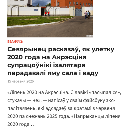
БЕЛАРУСЬ
Севярынец расказаў, як улетку
2020 года на Акрэсціна
супрацоўнікі ізалятара
перадавалі яму сала і ваду
15 чэрвеня 2026
«Ліпень 2020 на Акрэсціна. Сілавікі «пасыпаліся»,
стукачы — не», — напісаў у сваім фэйсбуку экс-
палітвязень, які адсядзеў за кратамі з чэрвеня
2020 па снежань 2025 года. «Напрыканцы ліпеня
2020 года …