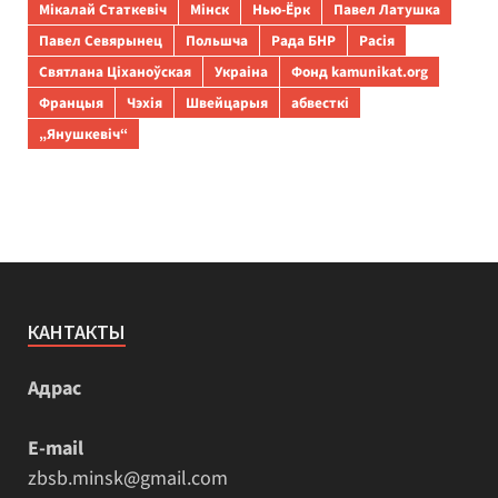
Мікалай Статкевіч
Мінск
Нью-Ёрк
Павел Латушка
Павел Севярынец
Польшча
Рада БНР
Расія
Святлана Ціханоўская
Украіна
Фонд kamunikat.org
Францыя
Чэхія
Швейцарыя
абвесткі
„Янушкевіч“
КАНТАКТЫ
Адрас
E-mail
zbsb.minsk@gmail.com