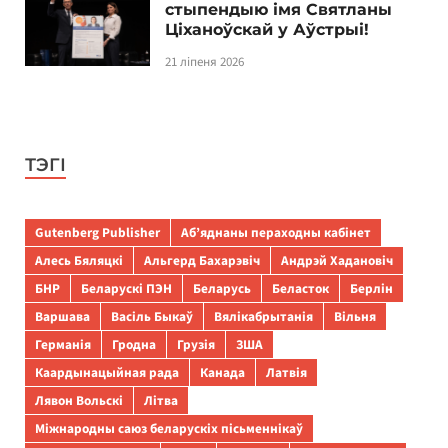
стыпендыю імя Святланы
Ціханоўскай у Аўстрыі!
21 ліпеня 2026
ТЭГІ
Gutenberg Publisher
Аб’яднаны пераходны кабінет
Алесь Бяляцкі
Альгерд Бахарэвіч
Андрэй Хадановіч
БНР
Беларускі ПЭН
Беларусь
Беласток
Берлін
Варшава
Васіль Быкаў
Вялікабрытанія
Вільня
Германія
Гродна
Грузія
ЗША
Каардынацыйная рада
Канада
Латвія
Лявон Вольскі
Літва
Міжнародны саюз беларускіх пісьменнікаў