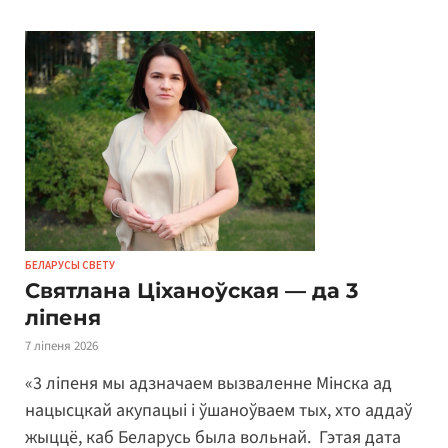
БЕЛАРУСЫ СВЕТУ
Святлана Ціханоўская — да 3
ліпеня
7 ліпеня 2026
«3 ліпеня мы адзначаем вызваленне Мінска ад
нацысцкай акупацыі і ўшаноўваем тых, хто аддаў
жыццё, каб Беларусь была вольнай. Гэтая дата