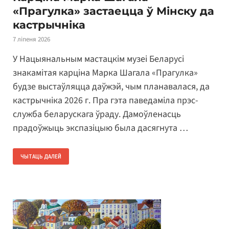
«Прагулка» застаецца ў Мінску да
кастрычніка
7 ліпеня 2026
У Нацыянальным мастацкім музеі Беларусі
знакамітая карціна Марка Шагала «Прагулка»
будзе выстаўляцца даўжэй, чым планавалася, да
кастрычніка 2026 г. Пра гэта паведаміла прэс-
служба беларускага ўраду. Дамоўленасць
прадоўжыць экспазіцыю была дасягнута …
ЧЫТАЦЬ ДАЛЕЙ