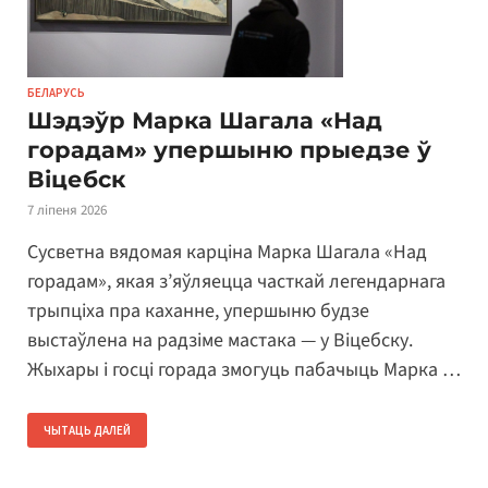
БЕЛАРУСЬ
Шэдэўр Марка Шагала «Над
горадам» упершыню прыедзе ў
Віцебск
7 ліпеня 2026
Сусветна вядомая карціна Марка Шагала «Над
горадам», якая з’яўляецца часткай легендарнага
трыпціха пра каханне, упершыню будзе
выстаўлена на радзіме мастака — у Віцебску.
Жыхары і госці горада змогуць пабачыць Марка …
ЧЫТАЦЬ ДАЛЕЙ