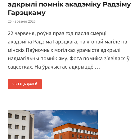
адкрылі помнік акадэміку Радзіму
Гарэцкаму
25 чэрвеня 2026
22 чэрвеня, роўна праз год пасля смерці
акадэміка Радзіма Гарэцкага, на ягонай магіле на
мінскіх Паўночных могілках урачыста адкрылі
надмагільны помнік яму. Фота помніка з’явілася ў
сацсетках. На ўрачыстае адкрыццё …
ЧЫТАЦЬ ДАЛЕЙ