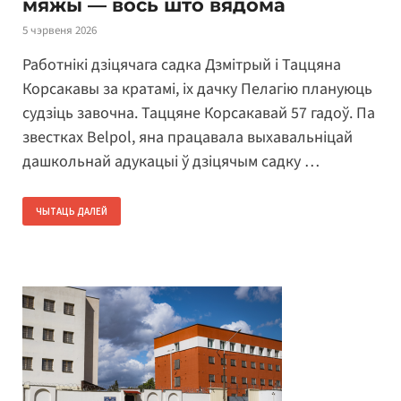
мяжы — вось што вядома
5 чэрвеня 2026
Работнікі дзіцячага садка Дзмітрый і Таццяна
Корсакавы за кратамі, іх дачку Пелагію плануюць
судзіць завочна. Таццяне Корсакавай 57 гадоў. Па
звестках Belpol, яна працавала выхавальніцай
дашкольнай адукацыі ў дзіцячым садку …
ЧЫТАЦЬ ДАЛЕЙ