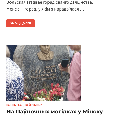
Вольская згадвае горад свайго дзяцінства.
Менск — горад, у якім я нарадзілася …
ЧЫТАЦЬ ДАЛЕЙ
НАВІНЫ "БАЦЬКАЎШЧЫНЫ"
На Паўночных могілках у Мінску