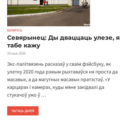
БЕЛАРУСЬ
Севярынец: Ды дваццаць улезе, я
табе кажу
29 мая 2026
Экс-палітвязень расказаў у сваім фэйсбуку, як
улетку 2020 года рэжым рыхтаваўся ня проста да
масавых, а да магутных масавых пратэстаў. «У
карцарах і камерах, куды мяне закідвалі да
стукачоў ужо ў …
ЧЫТАЦЬ ДАЛЕЙ