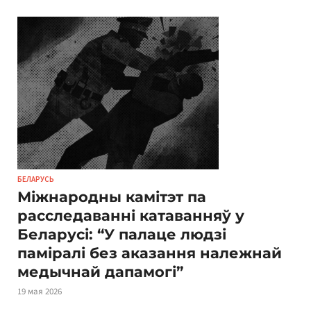
БЕЛАРУСЬ
Міжнародны камітэт па
расследаванні катаванняў у
Беларусі: “У палаце людзі
паміралі без аказання належнай
медычнай дапамогі”
19 мая 2026