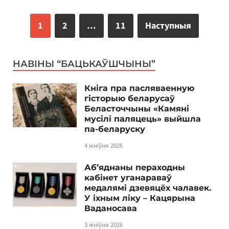
1
2
…
11
Наступныя
НАВІНЫ “БАЦЬКАЎШЧЫНЫ”
Кніга пра пасляваенную
гісторыю беларусаў
Беласточчыны «Камяні
мусілі паляцець» выйшла
па-беларуску
4 жніўня 2026
Аб’яднаны пераходны
кабінет уганараваў
медалямі дзевяцёх чалавек.
У іхным ліку – Кацярына
Ваданосава
3 жніўня 2026