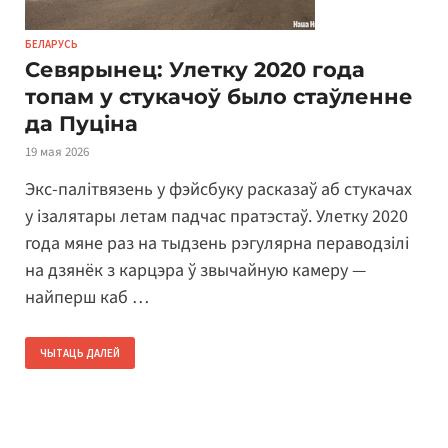
БЕЛАРУСЬ
Севярынец: Улетку 2020 года
топам у стукачоў было стаўленне
да Пуціна
19 мая 2026
Экс-палітвязень у фэйсбуку расказаў аб стукачах
у ізалятары летам падчас пратэстаў. Улетку 2020
года мяне раз на тыдзень рэгулярна пераводзілі
на дзянёк з карцэра ў звычайную камеру —
найперш каб …
ЧЫТАЦЬ ДАЛЕЙ