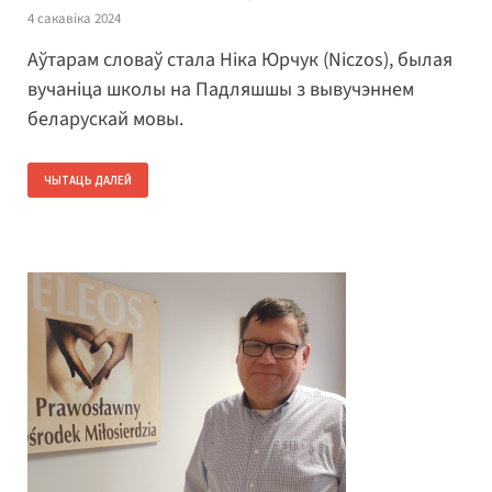
4 сакавіка 2024
Аўтарам словаў стала Ніка Юрчук (Niczos), былая
вучаніца школы на Падляшшы з вывучэннем
беларускай мовы.
ЧЫТАЦЬ ДАЛЕЙ