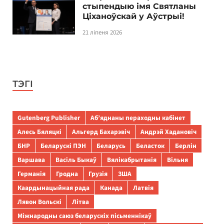
стыпендыю імя Святланы
Ціханоўскай у Аўстрыі!
21 ліпеня 2026
ТЭГІ
Gutenberg Publisher
Аб’яднаны пераходны кабінет
Алесь Бяляцкі
Альгерд Бахарэвіч
Андрэй Хадановіч
БНР
Беларускі ПЭН
Беларусь
Беласток
Берлін
Варшава
Васіль Быкаў
Вялікабрытанія
Вільня
Германія
Гродна
Грузія
ЗША
Каардынацыйная рада
Канада
Латвія
Лявон Вольскі
Літва
Міжнародны саюз беларускіх пісьменнікаў