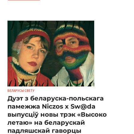
БЕЛАРУСЫ СВЕТУ
Дуэт з беларуска-польскага
памежжа Niczos x Sw@da
выпусціў новы трэк «Высоко
летаю» на беларускай
падляшскай гаворцы