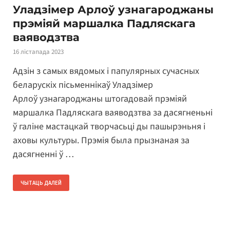
Уладзімер Арлоў узнагароджаны
прэміяй маршалка Падляскага
ваяводзтва
16 лістапада 2023
Адзін з самых вядомых і папулярных сучасных
беларускіх пісьменнікаў Уладзімер
Арлоў узнагароджаны штогадовай прэміяй
маршалка Падляскага ваяводзтва за дасягненьні
ў галіне мастацкай творчасьці ды пашырэньня і
аховы культуры. Прэмія была прызнаная за
дасягненні ў …
ЧЫТАЦЬ ДАЛЕЙ