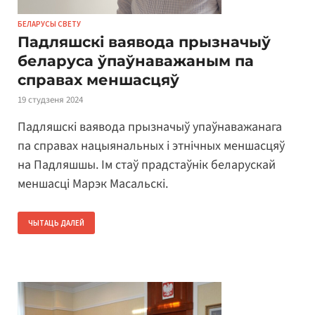
БЕЛАРУСЫ СВЕТУ
Падляшскі ваявода прызначыў
беларуса ўпаўнаважаным па
справах меншасцяў
19 студзеня 2024
Падляшскі ваявода прызначыў упаўнаважанага
па справах нацыянальных і этнічных меншасцяў
на Падляшшы. Ім стаў прадстаўнік беларускай
меншасці Марэк Масальскі.
ЧЫТАЦЬ ДАЛЕЙ