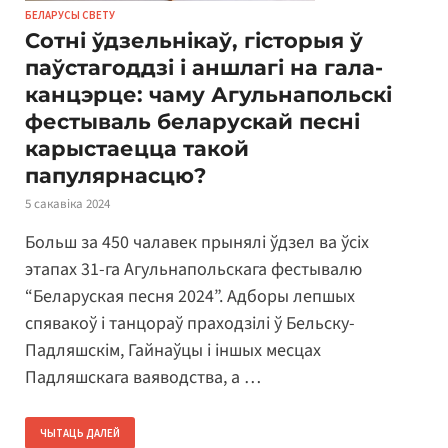
БЕЛАРУСЫ СВЕТУ
Сотні ўдзельнікаў, гісторыя ў
паўстагоддзі і аншлагі на гала-
канцэрце: чаму Агульнапольскі
фестываль беларускай песні
карыстаецца такой
папулярнасцю?
5 сакавіка 2024
Больш за 450 чалавек прынялі ўдзел ва ўсіх
этапах 31-га Агульнапольскага фестывалю
“Беларуская песня 2024”. Адборы лепшых
спявакоў і танцораў праходзілі ў Бельску-
Падляшскім, Гайнаўцы і іншых месцах
Падляшскага ваяводства, а …
ЧЫТАЦЬ ДАЛЕЙ