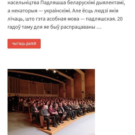
насельніцтва Падляшша беларускімі дыялектамі,
а некаторыя — украінскімі. Але ёсць людзі якія
лічаць, што гэта асобная мова — падляшская. 20
гадоў таму для яе быў распрацаваны …
ЧЫТАЦЬ ДАЛЕЙ