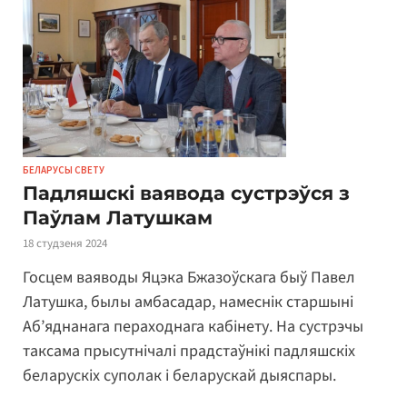
БЕЛАРУСЫ СВЕТУ
Падляшскі ваявода сустрэўся з
Паўлам Латушкам
18 студзеня 2024
Госцем ваяводы Яцэка Бжазоўскага быў Павел
Латушка, былы амбасадар, намеснік старшыні
Аб’яднанага пераходнага кабінету. На сустрэчы
таксама прысутнічалі прадстаўнікі падляшскіх
беларускіх суполак і беларускай дыяспары.