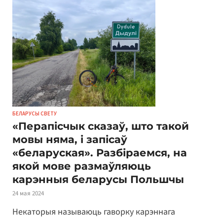
БЕЛАРУСЫ СВЕТУ
«Перапісчык сказаў, што такой
мовы няма, і запісаў
«беларуская». Разбіраемся, на
якой мове размаўляюць
карэнныя беларусы Польшчы
24 мая 2024
Некаторыя называюць гаворку карэннага