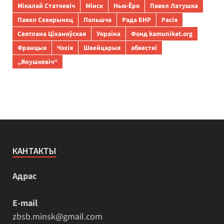
Мікалай Статкевіч
Мінск
Нью-Ёрк
Павел Латушка
Павел Севярынец
Польшча
Рада БНР
Расія
Святлана Ціханоўская
Украіна
Фонд kamunikat.org
Францыя
Чэхія
Швейцарыя
абвесткі
„Янушкевіч“
КАНТАКТЫ
Адрас
E-mail
zbsb.minsk@gmail.com