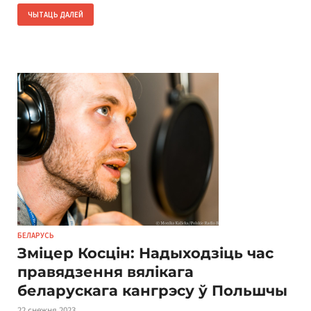
ЧЫТАЦЬ ДАЛЕЙ
БЕЛАРУСЬ
Зміцер Косцін: Надыходзіць час
правядзення вялікага
беларускага кангрэсу ў Польшчы
22 снежня 2023