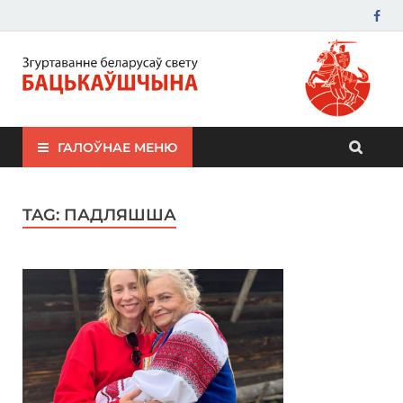
ЗБС "Бацькаўшчына"
ГАЛОЎНАЕ МЕНЮ
TAG:
ПАДЛЯШША