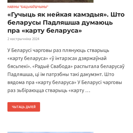
НАВІНЫ "БАЦЬКАЎШЧЫНЫ"
«Гучыць як нейкая камэдыя». Што
беларусы Падляшша думаюць
пра «карту беларуса»
2 кастрычніка 2024
У Беларусі чарговы раз плянуюць стварыць
«карту беларуса» «ў інтарэсах дзяржаўнай
бясьпекі». «Радыё Свабода» распытала беларусаў
Падляшша, ці ім патрэбны такі дакумэнт. Што
вядома пра «карту беларуса» У Беларусі чарговы
раз зьбіраюцца стварыць «карту …
ЧЫТАЦЬ ДАЛЕЙ