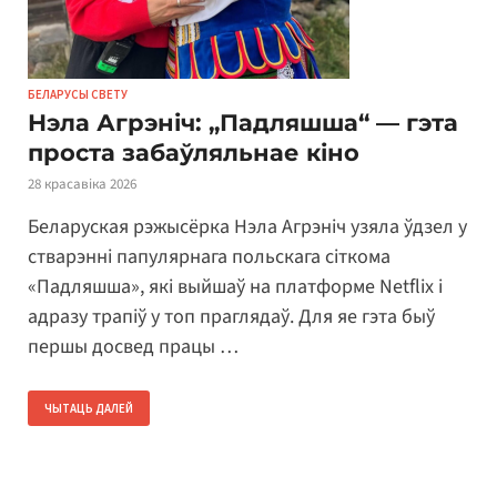
БЕЛАРУСЫ СВЕТУ
Нэла Агрэніч: „Падляшша“ — гэта
проста забаўляльнае кіно
28 красавіка 2026
Беларуская рэжысёрка Нэла Агрэніч узяла ўдзел у
стварэнні папулярнага польскага сіткома
«Падляшша», які выйшаў на платформе Netflix і
адразу трапіў у топ праглядаў. Для яе гэта быў
першы досвед працы …
ЧЫТАЦЬ ДАЛЕЙ