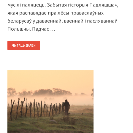
мусілі паляцець. Забытая гісторыя Падляшша»,
якая распавядае пра лёсы праваслаўных
беларусаў у даваеннай, ваеннай і пасляваннай
Польшчы. Падчас …
ЧЫТАЦЬ ДАЛЕЙ