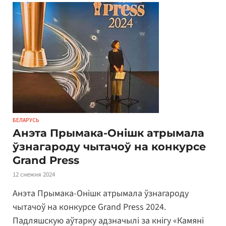
БЕЛАРУСЬ
Анэта Прымака-Онішк атрымала
ўзнагароду чытачоў на конкурсе
Grand Press
12 снежня 2024
Анэта Прымака-Онішк атрымала ўзнагароду
чытачоў на конкурсе Grand Press 2024.
Падляшскую аўтарку адзначылі за кнігу «Камяні