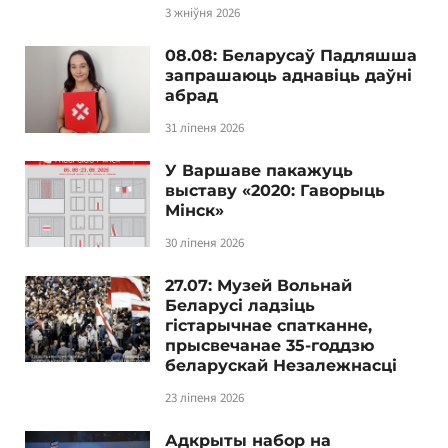
3 жніўня 2026
08.08: Беларусаў Падляшша
запрашаюць аднавіць даўні
абрад
31 ліпеня 2026
У Варшаве пакажуць
выставу «2020: Гаворыць
Мінск»
30 ліпеня 2026
27.07: Музей Вольнай
Беларусі ладзіць
гістарычнае спатканне,
прысвечанае 35-годдзю
беларускай Незалежнасці
23 ліпеня 2026
Адкрыты набор на