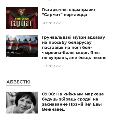
Гістарычны відэапраект
“Сармат” вяртаецца
31 ліпеня 2026
Грунвальдзкі музэй адказаў
на просьбу беларусаў
паставіць на полі бел-
чырвона-белы сьцяг. Яны
ня супраць, але ёсьць нюанс
16 ліпеня 2026
АБВЕСТКІ
09.08: На кніжным маркеце
будуць збіраць сродкі на
заснаванне Прэміі імя Евы
Вежнавец