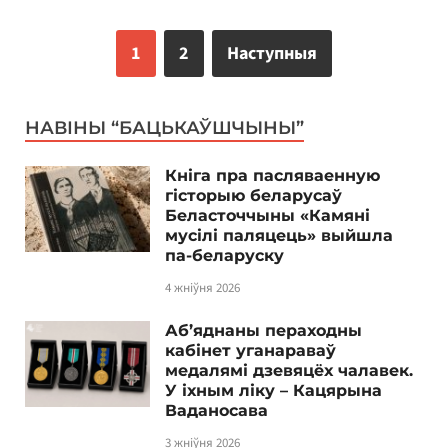
1
2
Наступныя
НАВІНЫ “БАЦЬКАЎШЧЫНЫ”
Кніга пра пасляваенную
гісторыю беларусаў
Беласточчыны «Камяні
мусілі паляцець» выйшла
па-беларуску
4 жніўня 2026
Аб’яднаны пераходны
кабінет уганараваў
медалямі дзевяцёх чалавек.
У іхным ліку – Кацярына
Ваданосава
3 жніўня 2026