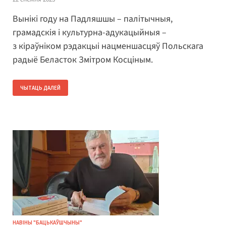
Вынікі году на Падляшшы – палітычныя,
грамадскія і культурна-адукацыйныя –
з кіраўніком рэдакцыі нацменшасцяў Польскага
радыё Беласток Змітром Косціным.
ЧЫТАЦЬ ДАЛЕЙ
НАВІНЫ "БАЦЬКАЎШЧЫНЫ"