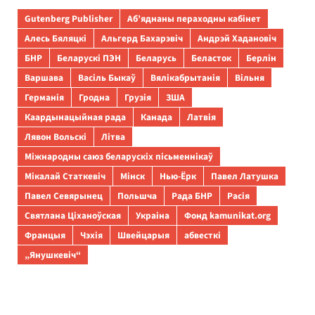
Gutenberg Publisher
Аб’яднаны пераходны кабінет
Алесь Бяляцкі
Альгерд Бахарэвіч
Андрэй Хадановіч
БНР
Беларускі ПЭН
Беларусь
Беласток
Берлін
Варшава
Васіль Быкаў
Вялікабрытанія
Вільня
Германія
Гродна
Грузія
ЗША
Каардынацыйная рада
Канада
Латвія
Лявон Вольскі
Літва
Міжнародны саюз беларускіх пісьменнікаў
Мікалай Статкевіч
Мінск
Нью-Ёрк
Павел Латушка
Павел Севярынец
Польшча
Рада БНР
Расія
Святлана Ціханоўская
Украіна
Фонд kamunikat.org
Францыя
Чэхія
Швейцарыя
абвесткі
„Янушкевіч“