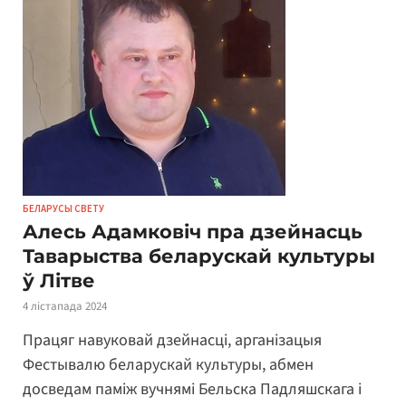
БЕЛАРУСЫ СВЕТУ
Алесь Адамковіч пра дзейнасць
Таварыства беларускай культуры
ў Літве
4 лістапада 2024
Працяг навуковай дзейнасці, арганізацыя
Фестывалю беларускай культуры, абмен
досведам паміж вучнямі Бельска Падляшскага і