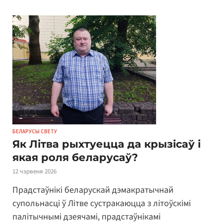
БЕЛАРУСЫ СВЕТУ
Як Літва рыхтуецца да крызісаў і
якая роля беларусаў?
12 чэрвеня 2026
Прадстаўнікі беларускай дэмакратычнай
супольнасці ў Літве сустракаюцца з літоўскімі
палітычнымі дзеячамі, прадстаўнікамі