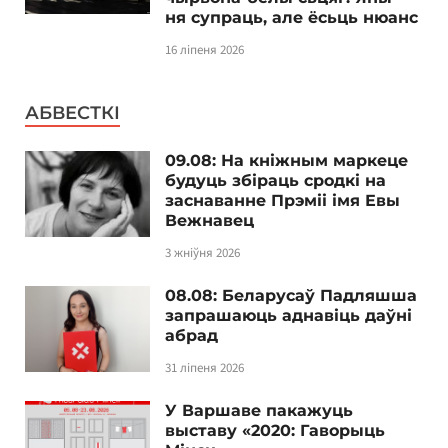
ня супраць, але ёсьць нюанс
16 ліпеня 2026
АБВЕСТКІ
09.08: На кніжным маркеце
будуць збіраць сродкі на
заснаванне Прэміі імя Евы
Вежнавец
3 жніўня 2026
08.08: Беларусаў Падляшша
запрашаюць аднавіць даўні
абрад
31 ліпеня 2026
У Варшаве пакажуць
выставу «2020: Гаворыць