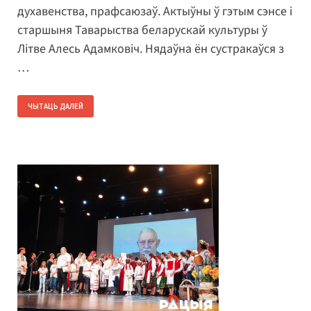
духавенства, прафсаюзаў. Актыўны ў гэтым сэнсе і
старшыня Таварыства беларускай культуры ў
Літве Алесь Адамковіч. Нядаўна ён сустракаўся з
…
ЧЫТАЦЬ ДАЛЕЙ