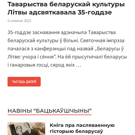
Таварыства беларускай культуры
Літвы адсвяткавала 35-годдзе
6 снежня 2023
35-годдзе заснавання адзначыла Таварыства
беларускай культуры ў Вільні. Святочная імпрэза
пачалася з канферэнцыі пад назвай „Беларусы ў
Літве: учора і сёння”. На ёй прысутнічалі беларусы
і ганаровыя госці, сярод якіх …
ЧЫТАЦЬ ДАЛЕЙ
НАВІНЫ “БАЦЬКАЎШЧЫНЫ”
Кніга пра пасляваенную
гісторыю беларусаў