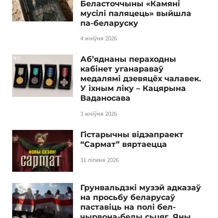
Беласточчыны «Камяні
мусілі паляцець» выйшла
па-беларуску
4 жніўня 2026
Аб’яднаны пераходны
кабінет уганараваў
медалямі дзевяцёх чалавек.
У іхным ліку – Кацярына
Ваданосава
3 жніўня 2026
Гістарычны відэапраект
“Сармат” вяртаецца
31 ліпеня 2026
Грунвальдзкі музэй адказаў
на просьбу беларусаў
паставіць на полі бел-
чырвона-белы сьцяг. Яны