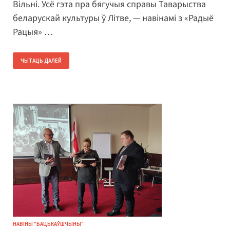
Вільні. Усё гэта пра бягучыя справы Таварыства
беларускай культуры ў Літве, — навінамі з «Радыё
Рацыя» …
ЧЫТАЦЬ ДАЛЕЙ
НАВІНЫ "БАЦЬКАЎШЧЫНЫ"