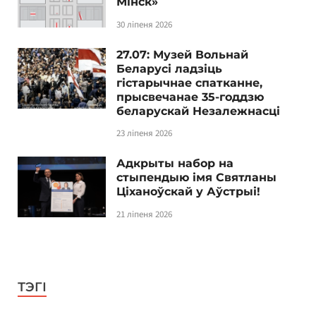
Мінск»
30 ліпеня 2026
27.07: Музей Вольнай
Беларусі ладзіць
гістарычнае спатканне,
прысвечанае 35-годдзю
беларускай Незалежнасці
23 ліпеня 2026
Адкрыты набор на
стыпендыю імя Святланы
Ціханоўскай у Аўстрыі!
21 ліпеня 2026
ТЭГІ