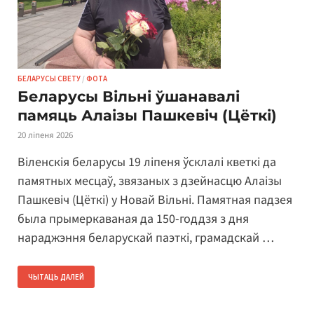
БЕЛАРУСЫ СВЕТУ
/
ФОТА
Беларусы Вільні ўшанавалі
памяць Алаізы Пашкевіч (Цёткі)
20 ліпеня 2026
Віленскія беларусы 19 ліпеня ўсклалі кветкі да
памятных месцаў, звязаных з дзейнасцю Алаізы
Пашкевіч (Цёткі) у Новай Вільні. Памятная падзея
была прымеркаваная да 150-годдзя з дня
нараджэння беларускай паэткі, грамадскай …
ЧЫТАЦЬ ДАЛЕЙ