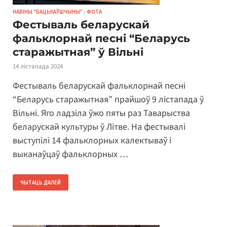
НАВІНЫ "БАЦЬКАЎШЧЫНЫ"
/
ФОТА
Фестываль беларускай
фальклорнай песні “Беларусь
старажытная” ў Вільні
14 лістапада 2024
Фестываль беларускай фальклорнай песні
“Беларусь старажытная” прайшоў 9 лістапада ў
Вільні. Яго ладзіла ўжо пяты раз Таварыства
беларускай культуры ў Літве. На фестывалі
выступілі 14 фальклорных калектываў і
выканаўцаў фальклорных …
ЧЫТАЦЬ ДАЛЕЙ