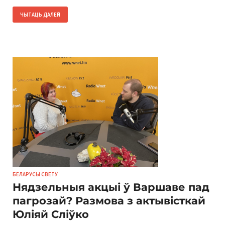
ЧЫТАЦЬ ДАЛЕЙ
БЕЛАРУСЫ СВЕТУ
Нядзельныя акцыі ў Варшаве пад
пагрозай? Размова з актывісткай
Юліяй Сліўко