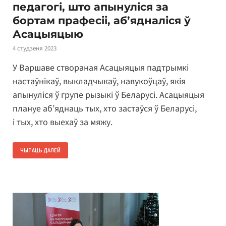
педагогі, што апынуліся за
бортам прафесіі, аб’ядналіся ў
Асацыяцыю
4 студзеня 2023
У Варшаве створаная Асацыяцыя падтрымкі
настаўнікаў, выкладчыкаў, навукоўцаў, якія
апынуліся ў групе рызыкі ў Беларусі. Асацыяцыя
плануе аб’яднаць тых, хто застаўся ў Беларусі,
і тых, хто выехаў за мяжу.
ЧЫТАЦЬ ДАЛЕЙ