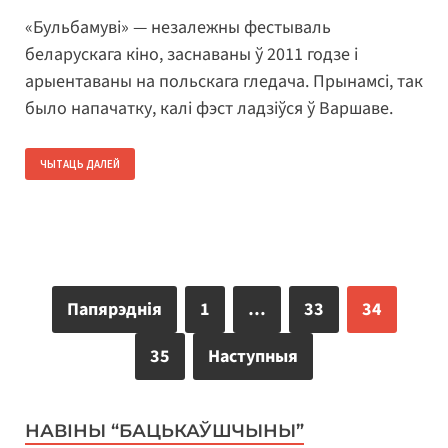
«Бульбамуві» — незалежны фестываль
беларускага кіно, заснаваны ў 2011 годзе і
арыентаваны на польскага гледача. Прынамсі, так
было напачатку, калі фэст ладзіўся ў Варшаве.
ЧЫТАЦЬ ДАЛЕЙ
Папярэднія
1
…
33
34
35
Наступныя
НАВІНЫ “БАЦЬКАЎШЧЫНЫ”