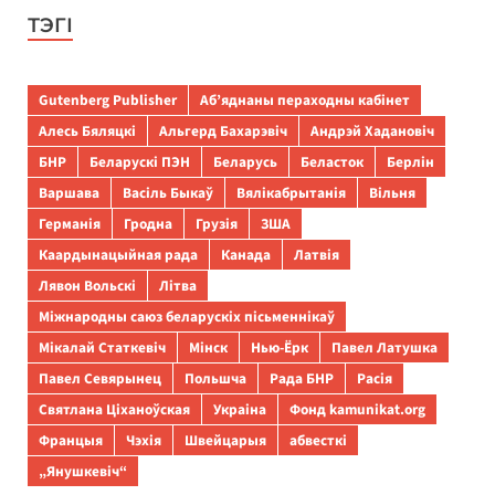
ТЭГІ
Gutenberg Publisher
Аб’яднаны пераходны кабінет
Алесь Бяляцкі
Альгерд Бахарэвіч
Андрэй Хадановіч
БНР
Беларускі ПЭН
Беларусь
Беласток
Берлін
Варшава
Васіль Быкаў
Вялікабрытанія
Вільня
Германія
Гродна
Грузія
ЗША
Каардынацыйная рада
Канада
Латвія
Лявон Вольскі
Літва
Міжнародны саюз беларускіх пісьменнікаў
Мікалай Статкевіч
Мінск
Нью-Ёрк
Павел Латушка
Павел Севярынец
Польшча
Рада БНР
Расія
Святлана Ціханоўская
Украіна
Фонд kamunikat.org
Францыя
Чэхія
Швейцарыя
абвесткі
„Янушкевіч“