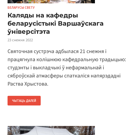
БЕЛАРУСЫ СВЕТУ
Каляды на кафедры
беларусістыкі Варшаўскага
ўніверсітэта
23 снежня 2022
Святочная сустрэча адбылася 21 снежня і
працягнула колішнюю кафедральную традыцыю:
студэнты і выкладчыкі ў нефармальнай і
сяброўскай атмасферы спаткаліся напярэдадні
Раства Хрыстова.
ЧЫТАЦЬ ДАЛЕЙ