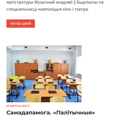
магістратуры Музычнай акадэміі ў Быдгашчы па
спецыяльнасці кампазіцыя кіно і тэатра.
ЧЫТАЦЬ ДАЛЕЙ
БЕЛАРУСЫ СВЕТУ
Самадапамога. «Палітычныя»