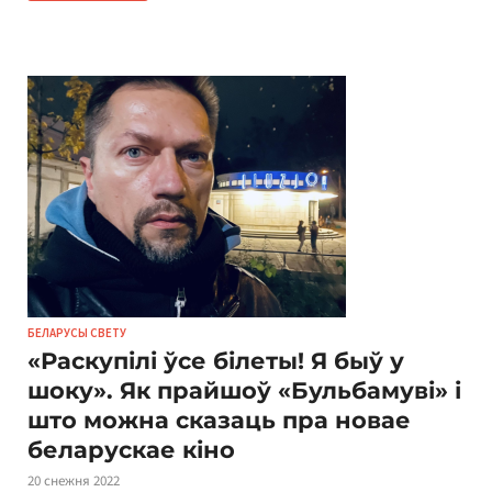
БЕЛАРУСЫ СВЕТУ
«Раскупілі ўсе білеты! Я быў у
шоку». Як прайшоў «Бульбамуві» і
што можна сказаць пра новае
беларускае кіно
20 снежня 2022