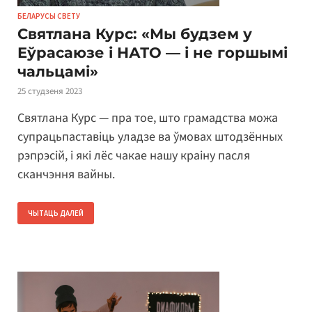
БЕЛАРУСЫ СВЕТУ
Святлана Курс: «Мы будзем у
Еўрасаюзе і НАТО — і не горшымі
чальцамі»
25 студзеня 2023
Святлана Курс — пра тое, што грамадства можа
супрацьпаставіць уладзе ва ўмовах штодзённых
рэпрэсій, і які лёс чакае нашу краіну пасля
сканчэння вайны.
ЧЫТАЦЬ ДАЛЕЙ