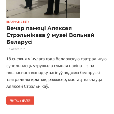
БЕЛАРУСЫ СВЕТУ
Вечар памяці Аляксея
Стрэльнікава ў музеі Вольнай
Беларусі
1 лютага 2023
18 снежня мінулага года беларускую тэатральную
супольнасць узрушыла сумная навіна – з-за
няшчаснага выпадку загінуў вядомы беларускі
тэатральны крытык, рэжысёр, мастацтвазнаўца
Аляксей Стрэльнікаў.
ЧЫТАЦЬ ДАЛЕЙ