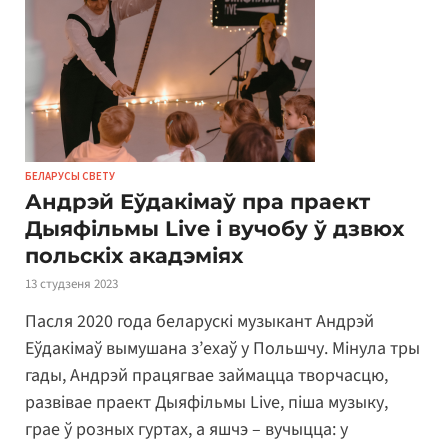
БЕЛАРУСЫ СВЕТУ
Андрэй Еўдакімаў пра праект
Дыяфільмы Live і вучобу ў дзвюх
польскіх акадэміях
13 студзеня 2023
Пасля 2020 года беларускі музыкант Андрэй
Еўдакімаў вымушана з’ехаў у Польшчу. Мінула тры
гады, Андрэй працягвае займацца творчасцю,
развівае праект Дыяфільмы Live, піша музыку,
грае ў розных гуртах, а яшчэ – вучыцца: у