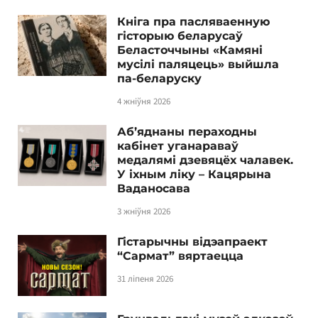
Кніга пра пасляваенную
гісторыю беларусаў
Беласточчыны «Камяні
мусілі паляцець» выйшла
па-беларуску
4 жніўня 2026
Аб’яднаны пераходны
кабінет уганараваў
медалямі дзевяцёх чалавек.
У іхным ліку – Кацярына
Ваданосава
3 жніўня 2026
Гістарычны відэапраект
“Сармат” вяртаецца
31 ліпеня 2026