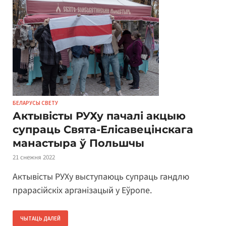
БЕЛАРУСЫ СВЕТУ
Актывісты РУХу пачалі акцыю
супраць Свята-Елісавецінскага
манастыра ў Польшчы
21 снежня 2022
Актывісты РУХу выступаюць супраць гандлю
прарасійскіх арганізацый у Еўропе.
ЧЫТАЦЬ ДАЛЕЙ