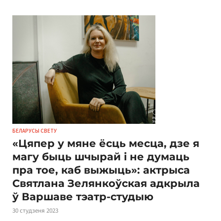
БЕЛАРУСЫ СВЕТУ
«Цяпер у мяне ёсць месца, дзе я
магу быць шчырай і не думаць
пра тое, каб выжыць»: актрыса
Святлана Зелянкоўская адкрыла
ў Варшаве тэатр-студыю
30 студзеня 2023