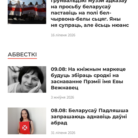
Грунвальдзкі музэй адказаў
на просьбу беларусаў
паставіць на полі бел-
чырвона-белы сьцяг. Яны
ня супраць, але ёсьць нюанс
16 ліпеня 2026
АБВЕСТКІ
09.08: На кніжным маркеце
будуць збіраць сродкі на
заснаванне Прэміі імя Евы
Вежнавец
3 жніўня 2026
08.08: Беларусаў Падляшша
запрашаюць аднавіць даўні
абрад
31 ліпеня 2026