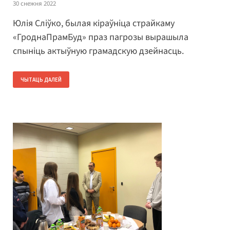
30 снежня 2022
Юлія Сліўко, былая кіраўніца страйкаму
«ГроднаПрамБуд» праз пагрозы вырашыла
спыніць актыўную грамадскую дзейнасць.
ЧЫТАЦЬ ДАЛЕЙ