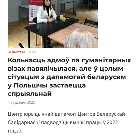
БЕЛАРУСЫ СВЕТУ
Колькасць адмоў па гуманітарных
візах павялічылася, але ў цэлым
сітуацыя з дапамогай беларусам
у Польшчы застаецца
спрыяльнай
4 студзеня 2023
Цэнтр юрыдычнай дапамогі Цэнтра Беларускай
Салідарнасці падводзіць вынікі працы ў 2022
годзе.