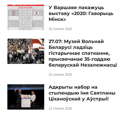
У Варшаве пакажуць
выставу «2020: Гаворыць
Мінск»
30 ліпеня 2026
27.07: Музей Вольнай
Беларусі ладзіць
гістарычнае спатканне,
прысвечанае 35-годдзю
беларускай Незалежнасці
23 ліпеня 2026
Адкрыты набор на
стыпендыю імя Святланы
Ціханоўскай у Аўстрыі!
21 ліпеня 2026