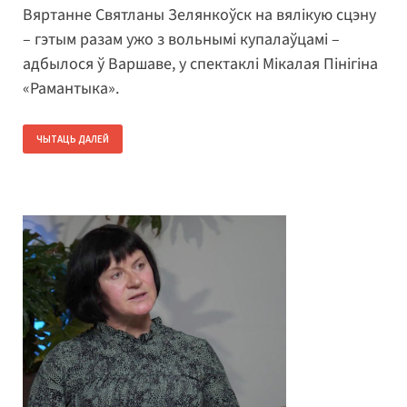
Вяртанне Святланы Зелянкоўск на вялікую сцэну
– гэтым разам ужо з вольнымі купалаўцамі –
адбылося ў Варшаве, у спектаклі Мікалая Пінігіна
«Рамантыка».
ЧЫТАЦЬ ДАЛЕЙ