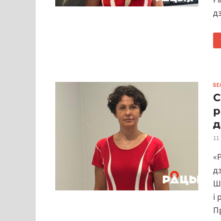
д
БЕ
С
р
д
11
«
д
Ш
і 
П