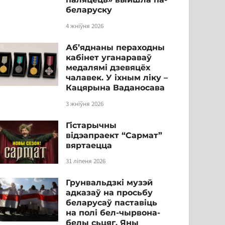
беларуску
4 жніўня 2026
Аб’яднаны пераходны
кабінет уганараваў
медалямі дзевяцёх
чалавек. У іхным ліку –
Кацярына Ваданосава
3 жніўня 2026
Гістарычны
відэапраект “Сармат”
вяртаецца
31 ліпеня 2026
Грунвальдзкі музэй
адказаў на просьбу
беларусаў паставіць
на полі бел-чырвона-
белы сьцяг. Яны