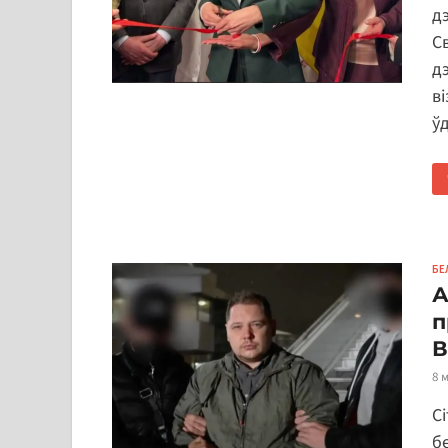
д
С
д
ві
ў
БЕ
А
п
В
8 
С
б