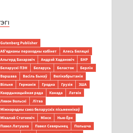
ТЭГІ
Gutenberg Publisher
Аб’яднаны пераходны кабінет
Алесь Бяляцкі
Альгерд Бахарэвіч
Андрэй Хадановіч
БНР
Беларускі ПЭН
Беларусь
Беласток
Берлін
Варшава
Васіль Быкаў
Вялікабрытанія
Вільня
Германія
Гродна
Грузія
ЗША
Каардынацыйная рада
Канада
Латвія
Лявон Вольскі
Літва
Міжнародны саюз беларускіх пісьменнікаў
Мікалай Статкевіч
Мінск
Нью-Ёрк
Павел Латушка
Павел Севярынец
Польшча