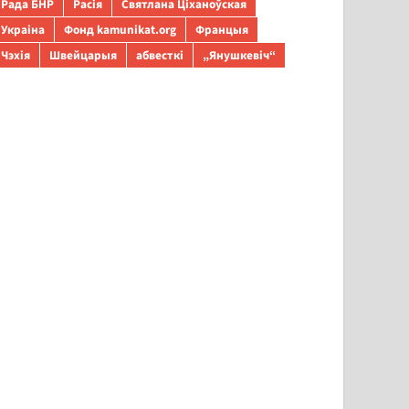
Рада БНР
Расія
Святлана Ціханоўская
Украіна
Фонд kamunikat.org
Францыя
Чэхія
Швейцарыя
абвесткі
„Янушкевіч“