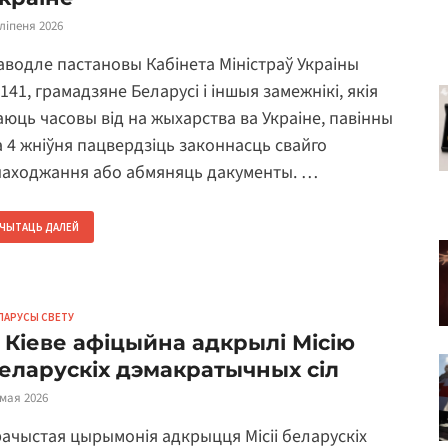
 ліпеня 2026
аводле пастановы Кабінета Міністраў Украіны
141, грамадзяне Беларусі і іншыя замежнікі, якія
аюць часовы від на жыхарства ва Украіне, павінны
а 4 жніўня пацвердзіць законнасць свайго
находжання або абмяняць дакументы. …
ЧЫТАЦЬ ДАЛЕЙ
ЛАРУСЫ СВЕТУ
 Кіеве афіцыйна адкрылі Місію
еларускіх дэмакратычных сіл
 мая 2026
рачыстая цырымонія адкрыцця Місіі беларускіх