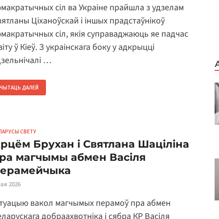
эмакратычных сіл ва Украіне прайшла з удзелам
вятланы Ціханоўскай і іншых прадстаўнікоў
эмакратычных сіл, якія суправаджаюць яе падчас
зіту ў Кіеў. З украінскага боку у адкрыцці
дзельнічалі …
ЧЫТАЦЬ ДАЛЕЙ
ЛАРУСЫ СВЕТУ
рцём Брухан і Святлана Шаціліна
ра магчымы абмен Васіля
ерамейчыка
мая 2026
ітуацыю вакол магчымых перамоў пра абмен
еларускага добраахвотніка і сябра КР Васіля