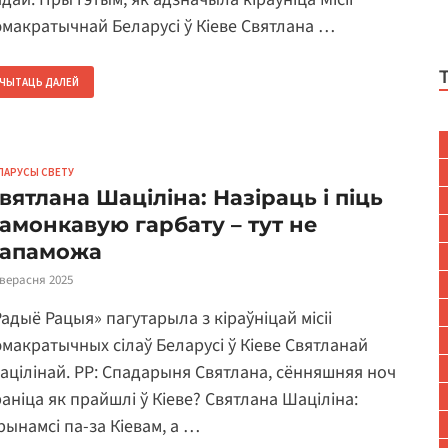
эмакратычнай Беларусі ў Кіеве Святлана …
ЧЫТАЦЬ ДАЛЕЙ
ЛАРУСЫ СВЕТУ
вятлана Шаціліна: Назіраць і піць
амонкавую гарбату – тут не
апаможа
 верасня 2025
Радыё Рацыя» пагутарыла з кіраўніцай місіі
эмакратычных сілаў Беларусі ў Кіеве Святланай
ацілінай. РР: Спадарыня Святлана, сённяшняя ноч
раніца як прайшлі ў Кіеве? Святлана Шаціліна:
рынамсі па-за Кіевам, а …