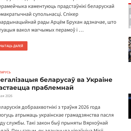
ерамейчыка каментуюць прадстаўнікі беларускай
эмакратычнай супольнасці. Спікер
аардынацыйнай рады Арцём Брухан адзначае, што
ітуацыя вакол магчымых перамоў і …
ЧЫТАЦЬ ДАЛЕЙ
ЛАРУСЬ
егалізацыя беларусаў ва Украіне
астаецца праблемнай
мая 2026
еларускія добраахвотнікі з траўня 2026 года
могуць атрымаць украінскае грамадзянства пасля
оду службы. Такі закон быў прыняты Вярхоўнай
адай. Пры гэтым, як адзначыла кіраўніца Місіі