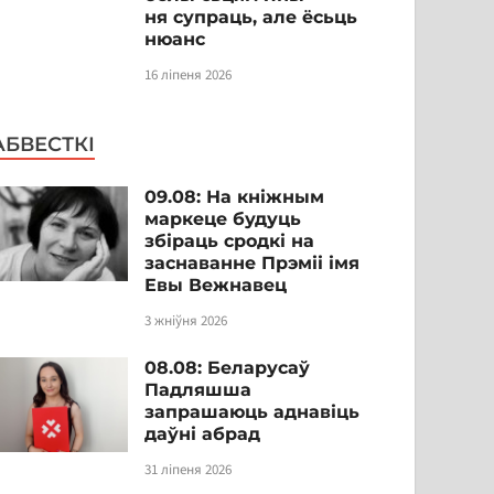
ня супраць, але ёсьць
нюанс
16 ліпеня 2026
АБВЕСТКІ
09.08: На кніжным
маркеце будуць
збіраць сродкі на
заснаванне Прэміі імя
Евы Вежнавец
3 жніўня 2026
08.08: Беларусаў
Падляшша
запрашаюць аднавіць
даўні абрад
31 ліпеня 2026