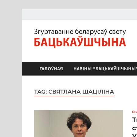
ЗБС "Бацькаўшчына"
ГАЛОЎНАЯ
НАВІНЫ “БАЦЬКАЎШЧЫНЫ
TAG:
СВЯТЛАНА ШАЦІЛІНА
БЕ
Т
с
У