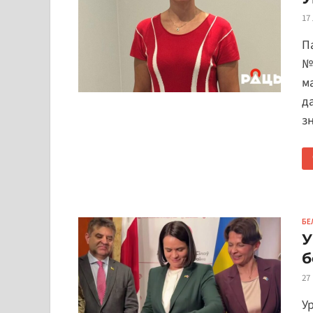
17
П
№
м
д
з
БЕ
У
б
27
У