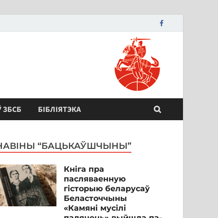
Ў ЗБСБ
БІБЛІЯТЭКА
НАВІНЫ “БАЦЬКАЎШЧЫНЫ”
Кніга пра
пасляваенную
гісторыю беларусаў
Беласточчыны
«Камяні мусілі
паляцець» выйшла па-