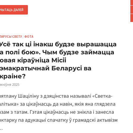
ЧЫТАЦЬ ДАЛЕЙ
ЛАРУСЫ СВЕТУ
/
ФОТА
Усё так ці інакш будзе вырашацца
а полі бою». Чым будзе займацца
овая кіраўніца Місіі
эмакратычнай Беларусі ва
краіне?
 жніўня 2025
вятлану Шаціліну з дзяцінства называлі «Светка-
літыка» за цікаўнасць да навін, якія яна глядзела
зам з татам. Гэтая цікаўнасць не знікла і занесла
октарку па адукацыі спачатку ў грамадскі актывізм
 …