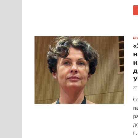
БЕ
«
н
н
д
У
27
С
па
ра
д
і