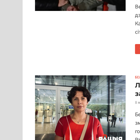
В
д
К
с
БЕ
Л
з
8 
Б
з
г
Р