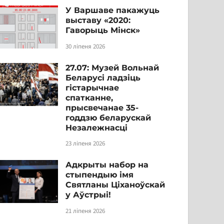
У Варшаве пакажуць
выставу «2020:
Гаворыць Мінск»
30 ліпеня 2026
27.07: Музей Вольнай
Беларусі ладзіць
гістарычнае
спатканне,
прысвечанае 35-
годдзю беларускай
Незалежнасці
23 ліпеня 2026
Адкрыты набор на
стыпендыю імя
Святланы Ціханоўскай
у Аўстрыі!
21 ліпеня 2026