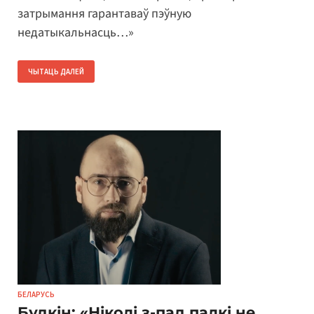
затрымання гарантаваў пэўную
недатыкальнасць…»
ЧЫТАЦЬ ДАЛЕЙ
БЕЛАРУСЬ
Будкін: «Ніколі з-пад палкі не