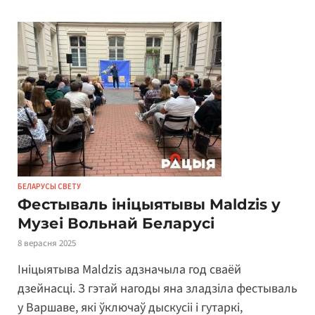
БЕЛАРУСЫ СВЕТУ
Фестываль ініцыятывы Maldzis у
Музеі Вольнай Беларусі
8 верасня 2025
Ініцыятыва Maldzis адзначыла год сваёй
дзейнасці. З гэтай нагоды яна зладзіла фестываль
у Варшаве, які ўключаў дыскусіі і гутаркі,