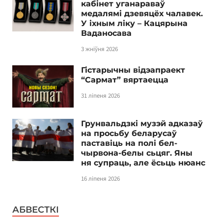
кабінет уганараваў
медалямі дзевяцёх чалавек.
У іхным ліку – Кацярына
Ваданосава
3 жніўня 2026
Гістарычны відэапраект
“Сармат” вяртаецца
31 ліпеня 2026
Грунвальдзкі музэй адказаў
на просьбу беларусаў
паставіць на полі бел-
чырвона-белы сьцяг. Яны
ня супраць, але ёсьць нюанс
16 ліпеня 2026
АБВЕСТКІ