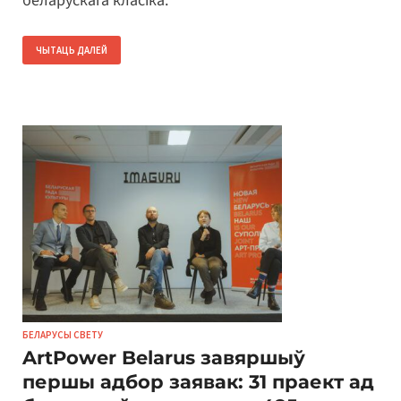
беларускага класіка.
ЧЫТАЦЬ ДАЛЕЙ
БЕЛАРУСЫ СВЕТУ
ArtPower Belarus завяршыў
першы адбор заявак: 31 праект ад