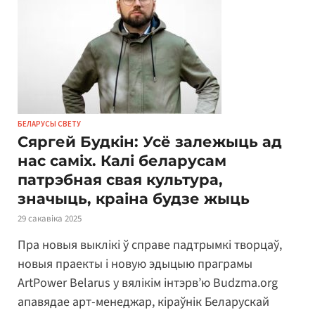
БЕЛАРУСЫ СВЕТУ
Сяргей Будкін: Усё залежыць ад
нас саміх. Калі беларусам
патрэбная свая культура,
значыць, краіна будзе жыць
29 сакавіка 2025
Пра новыя выклікі ў справе падтрымкі творцаў,
новыя праекты і новую эдыцыю праграмы
ArtPower Belarus у вялікім інтэрв’ю Budzma.org
апавядае арт-менеджар, кіраўнік Беларускай