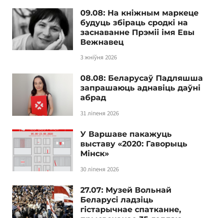
09.08: На кніжным маркеце
будуць збіраць сродкі на
заснаванне Прэміі імя Евы
Вежнавец
3 жніўня 2026
08.08: Беларусаў Падляшша
запрашаюць аднавіць даўні
абрад
31 ліпеня 2026
У Варшаве пакажуць
выставу «2020: Гаворыць
Мінск»
30 ліпеня 2026
27.07: Музей Вольнай
Беларусі ладзіць
гістарычнае спатканне,