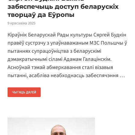
забяспечыць доступ беларускіх
творцаў да Еўропы
9 красавіка 2025
Кіраўнік Беларускай Рады культуры Сяргей Будкін
правёў сустрэчу з упаўнаважаным МЗС Польшчы ў
пытаннях супрацоўніцтва з беларускімі
дэмакратычнымі сіламі Адамам Галацінскім.
Асноўнай тэмай абмеркавання сталі візавыя
пытанні, асабліва неабходнасць забеспячэння …
ЧЫТАЦЬ ДАЛЕЙ