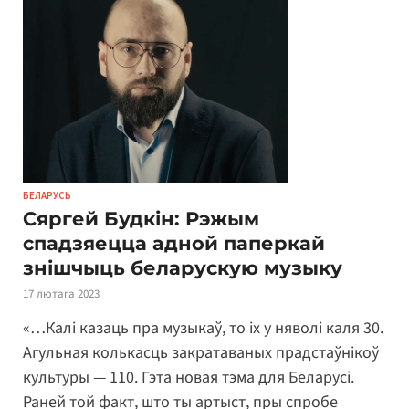
БЕЛАРУСЬ
Сяргей Будкін: Рэжым
спадзяецца адной паперкай
знішчыць беларускую музыку
17 лютага 2023
«…Калі казаць пра музыкаў, то іх у няволі каля 30.
Агульная колькасць закратаваных прадстаўнікоў
культуры — 110. Гэта новая тэма для Беларусі.
Раней той факт, што ты артыст, пры спробе