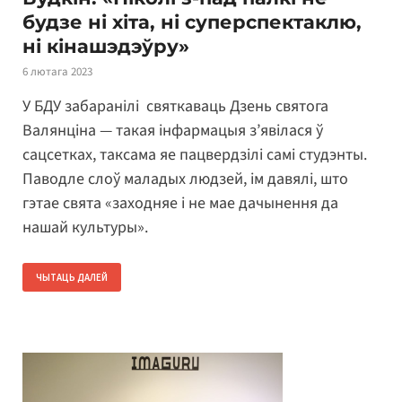
будзе ні хіта, ні суперспектаклю,
ні кінашэдэўру»
6 лютага 2023
У БДУ забаранілі святкаваць Дзень святога
Валянціна — такая інфармацыя з’явілася ў
сацсетках, таксама яе пацвердзілі самі студэнты.
Паводле слоў маладых людзей, ім давялі, што
гэтае свята «заходняе і не мае дачынення да
нашай культуры».
ЧЫТАЦЬ ДАЛЕЙ