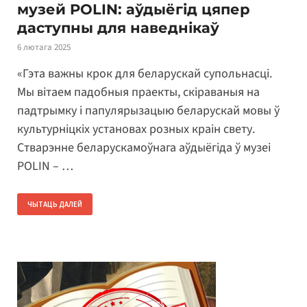
музей POLIN: аўдыёгід цяпер
даступны для наведнікаў
6 лютага 2025
«Гэта важны крок для беларускай супольнасці.
Мы вітаем падобныя праекты, скіраваныя на
падтрымку і папулярызацыю беларускай мовы ў
культурніцкіх установах розных краін свету.
Стварэнне беларускамоўнага аўдыёгіда ў музеі
POLIN – …
ЧЫТАЦЬ ДАЛЕЙ