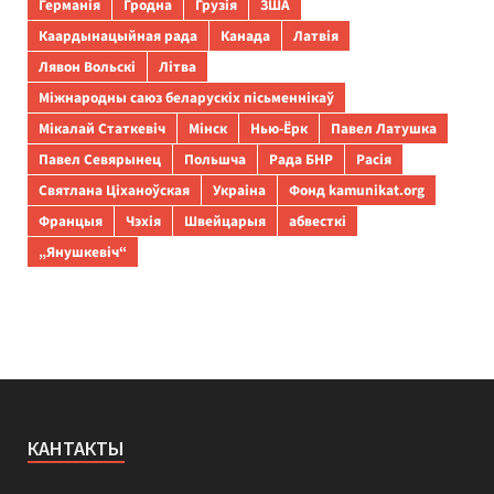
Германія
Гродна
Грузія
ЗША
Каардынацыйная рада
Канада
Латвія
Лявон Вольскі
Літва
Міжнародны саюз беларускіх пісьменнікаў
Мікалай Статкевіч
Мінск
Нью-Ёрк
Павел Латушка
Павел Севярынец
Польшча
Рада БНР
Расія
Святлана Ціханоўская
Украіна
Фонд kamunikat.org
Францыя
Чэхія
Швейцарыя
абвесткі
„Янушкевіч“
КАНТАКТЫ