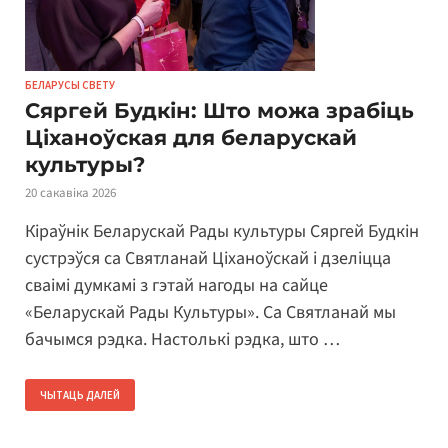
БЕЛАРУСЫ СВЕТУ
Сяргей Будкін: Што можа зрабіць
Ціханоўская для беларускай
культуры?
20 сакавіка 2026
Кіраўнік Беларускай Рады культуры Сяргей Будкін
сустрэўся са Святланай Ціханоўскай і дзеліцца
сваімі думкамі з гэтай нагоды на сайце
«Беларускай Рады Культуры». Са Святланай мы
бачымся рэдка. Настолькі рэдка, што …
ЧЫТАЦЬ ДАЛЕЙ