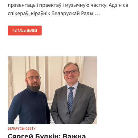
прэзентацыі праектаў і музычную частку. Адзін са
спікераў, кіраўнік Беларускай Рады …
ЧЫТАЦЬ ДАЛЕЙ
БЕЛАРУСЫ СВЕТУ
Сяргей Будкін: Важна