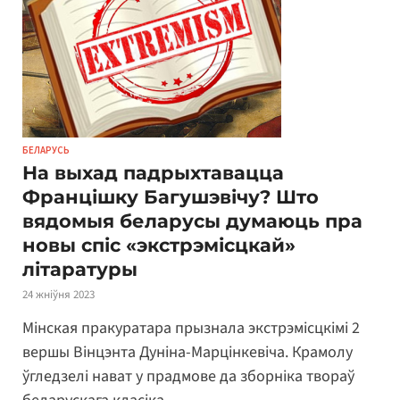
БЕЛАРУСЬ
На выхад падрыхтавацца
Францішку Багушэвічу? Што
вядомыя беларусы думаюць пра
новы спіс «экстрэмісцкай»
літаратуры
24 жніўня 2023
Мінская пракуратара прызнала экстрэмісцкімі 2
вершы Вінцэнта Дуніна-Марцінкевіча. Крамолу
ўгледзелі нават у прадмове да зборніка твораў