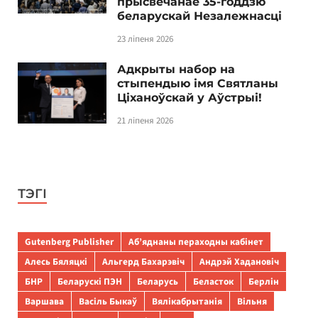
прысвечанае 35-годдзю
беларускай Незалежнасці
23 ліпеня 2026
Адкрыты набор на
стыпендыю імя Святланы
Ціханоўскай у Аўстрыі!
21 ліпеня 2026
ТЭГІ
Gutenberg Publisher
Аб’яднаны пераходны кабінет
Алесь Бяляцкі
Альгерд Бахарэвіч
Андрэй Хадановіч
БНР
Беларускі ПЭН
Беларусь
Беласток
Берлін
Варшава
Васіль Быкаў
Вялікабрытанія
Вільня