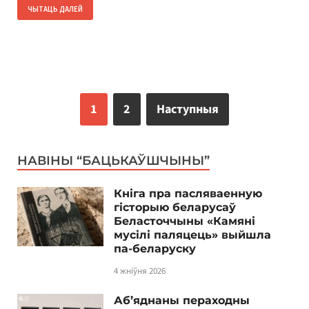
ЧЫТАЦЬ ДАЛЕЙ
1
2
Наступныя
НАВІНЫ “БАЦЬКАЎШЧЫНЫ”
Кніга пра пасляваенную
гісторыю беларусаў
Беласточчыны «Камяні
мусілі паляцець» выйшла
па-беларуску
4 жніўня 2026
Аб’яднаны пераходны