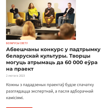
БЕЛАРУСЫ СВЕТУ
Абвешчаны конкурс у падтрымку
беларускай культуры. Творцы
могуць атрымаць да 60 000 еўра
на праект
2 лютага 2023
Кожны з пададзеных праектаў будзе спачатку
разглядацца экспертнай, а пасля адборачнай
камісіямі.