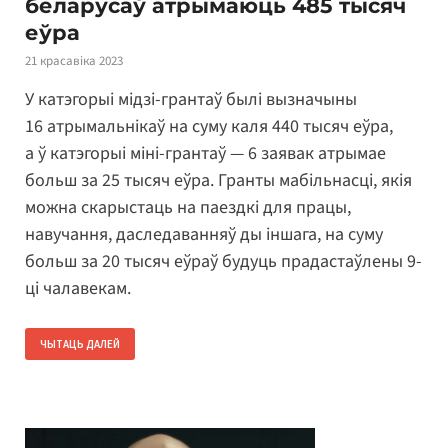
беларусаў атрымаюць 485 тысяч
еўра
21 красавіка 2023
У катэгорыі мідзі-грантаў былі вызначыны
16 атрымальнікаў на суму каля 440 тысяч еўра,
а ў катэгорыі міні-грантаў — 6 заявак атрымае
больш за 25 тысяч еўра. Гранты мабільнасці, якія
можна скарыстаць на паездкі для працы,
навучання, даследаванняў ды іншага, на суму
больш за 20 тысяч еўраў будуць прадастаўлены 9-
ці чалавекам.
ЧЫТАЦЬ ДАЛЕЙ