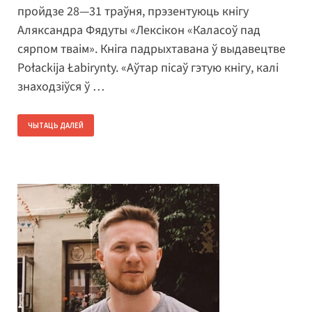
пройдзе 28—31 траўня, прэзентуюць кнігу
Аляксандра Фядуты «Лексікон «Каласоў пад
сярпом тваім». Кніга падрыхтавана ў выдавецтве
Połackija Łabirynty. «Аўтар пісаў гэтую кнігу, калі
знаходзіўся ў …
ЧЫТАЦЬ ДАЛЕЙ