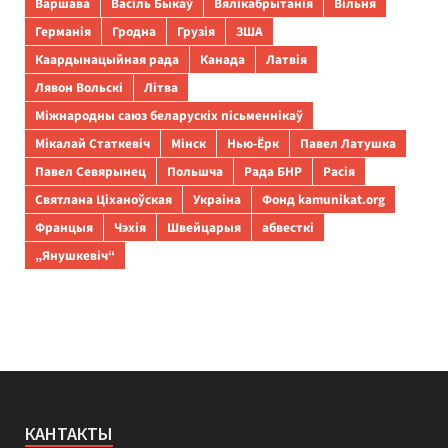
Варшава
Васіль Быкаў
Вялікабрытанія
Вільня
Германія
Гродна
Грузія
ЗША
Каардынацыйная рада
Канада
Латвія
Лявон Вольскі
Літва
Міжнародны саюз беларускіх пісьменнікаў
Мікалай Статкевіч
Мінск
Нью-Ёрк
Павел Латушка
Павел Севярынец
Польшча
Рада БНР
Расія
Святлана Ціханоўская
Украіна
Фонд kamunikat.org
Францыя
Чэхія
Швейцарыя
абвесткі
„Янушкевіч“
КАНТАКТЫ