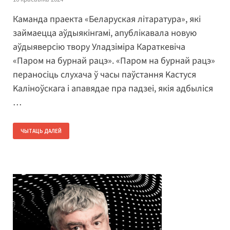
Каманда праекта «Беларуская літаратура», які
займаецца аўдыякінгамі, апублікавала новую
аўдыяверсію твору Уладзіміра Караткевіча
«Паром на бурнай рацэ». «Паром на бурнай рацэ»
пераносіць слухача ў часы паўстання Kacтycя
Kaлiнoўcкaга і апавядае пра падзеі, якія адбыліся
…
ЧЫТАЦЬ ДАЛЕЙ