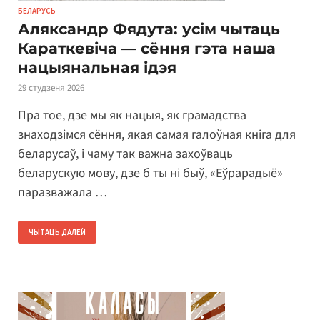
БЕЛАРУСЬ
Аляксандр Фядута: усім чытаць
Караткевіча — сёння гэта наша
нацыянальная ідэя
29 студзеня 2026
Пра тое, дзе мы як нацыя, як грамадства
знаходзімся сёння, якая самая галоўная кніга для
беларусаў, і чаму так важна захоўваць
беларускую мову, дзе б ты ні быў, «Еўрарадыё»
паразважала …
ЧЫТАЦЬ ДАЛЕЙ