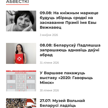
АБВЕСТКІ
09.08: На кніжным маркеце
будуць збіраць сродкі на
заснаванне Прэміі імя Евы
Вежнавец
3 жніўня 2026
08.08: Беларусаў Падляшша
запрашаюць аднавіць даўні
абрад
31 ліпеня 2026
У Варшаве пакажуць
выставу «2020: Гаворыць
Мінск»
30 ліпеня 2026
27.07: Музей Вольнай
Беларусі ладзіць