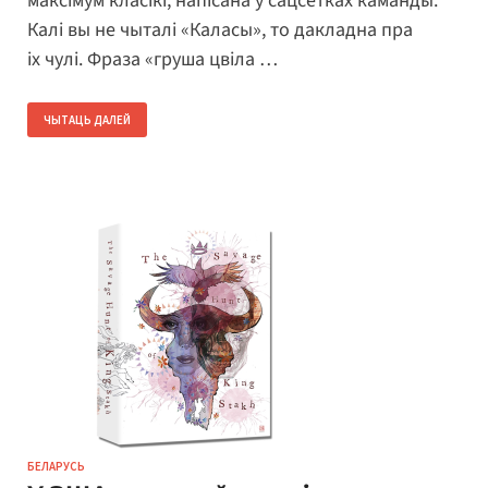
максімум класікі, напісана ў сацсетках каманды.
Калі вы не чыталі «Каласы», то дакладна пра
іх чулі. Фраза «груша цвіла …
ЧЫТАЦЬ ДАЛЕЙ
БЕЛАРУСЬ