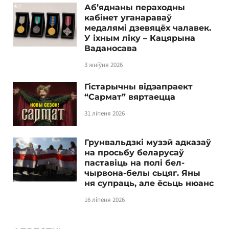
Аб’яднаны пераходны
кабінет уганараваў
медалямі дзевяцёх чалавек.
У іхным ліку – Кацярына
Ваданосава
3 жніўня 2026
Гістарычны відэапраект
“Сармат” вяртаецца
31 ліпеня 2026
Грунвальдзкі музэй адказаў
на просьбу беларусаў
паставіць на полі бел-
чырвона-белы сьцяг. Яны
ня супраць, але ёсьць нюанс
16 ліпеня 2026