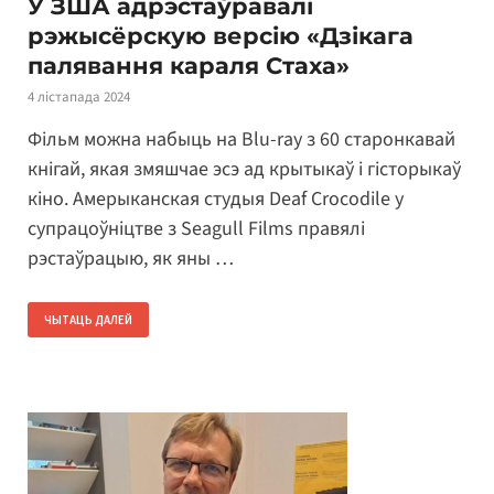
У ЗША адрэстаўравалі
рэжысёрскую версію «Дзікага
палявання караля Стаха»
4 лістапада 2024
Фільм можна набыць на Blu-ray з 60 старонкавай
кнігай, якая змяшчае эсэ ад крытыкаў і гісторыкаў
кіно. Амерыканская студыя Deaf Crocodile у
супрацоўніцтве з Seagull Films правялі
рэстаўрацыю, як яны …
ЧЫТАЦЬ ДАЛЕЙ