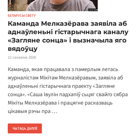
БЕЛАРУСЫ СВЕТУ
Каманда Мелказёрава заявіла аб
аднаўленьні гістарычнага каналу
«Загляне сонца» і вызначыла яго
вядоўцу
12 сакавіка 2026
Каманда, якая працавала з памерлым летась
журналістам Мікітам Мелказёравым, заявіла аб
аднаўленьні гістарычнага праекту «Загляне
сонца». «Саша Івулін падхапіў сьцяг свайго сябра
Мікіты Мелказёрава і працягне расказваць
цікавыя рэчы пра …
ЧЫТАЦЬ ДАЛЕЙ