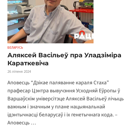
БЕЛАРУСЬ
Аляксей Васільеў пра Уладзіміра
Караткевіча
26 ліпеня 2024
Аповесць “Дзікае паляванне караля Стаха”
прафесар Цэнтра вывучэння Усходняй Еўропы ў
Варшаўскім універсітэце Аляксей Васільеў лічыць
важным і значным у плане нацыянальнай
ідэнтычнасці беларусаў і іх генетычнага кода. –
Аповесць …