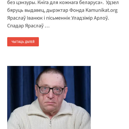
без цэнзуры. Кніга для кожнага беларуса». Удзел
бяруць выдавец, дырэктар Фонда Kamunikat.org
Яраслаў Іванюк і пісьменнік Уладзімір Арлоў.
Спадар Яраслаў …
ЧЫТАЦЬ ДАЛЕЙ