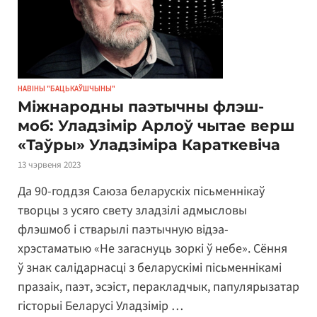
НАВІНЫ "БАЦЬКАЎШЧЫНЫ"
Міжнародны паэтычны флэш-
моб: Уладзімір Арлоў чытае верш
«Таўры» Уладзіміра Караткевіча
13 чэрвеня 2023
Да 90-годдзя Саюза беларускіх пісьменнікаў
творцы з усяго свету зладзілі адмысловы
флэшмоб і стварылі паэтычную відэа-
хрэстаматыю «Не загаснуць зоркі ў небе». Сёння
ў знак салідарнасці з беларускімі пісьменнікамі
празаік, паэт, эсэіст, перакладчык, папулярызатар
гісторыі Беларусі Уладзімір …