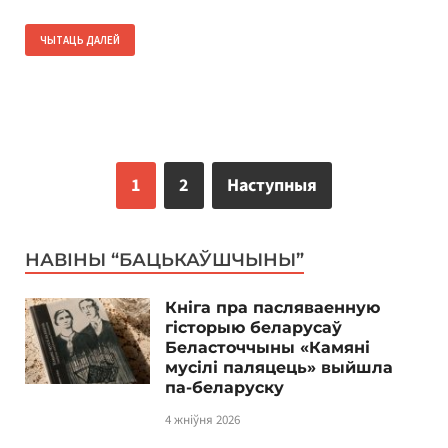
ЧЫТАЦЬ ДАЛЕЙ
1
2
Наступныя
НАВІНЫ “БАЦЬКАЎШЧЫНЫ”
Кніга пра пасляваенную
гісторыю беларусаў
Беласточчыны «Камяні
мусілі паляцець» выйшла
па-беларуску
4 жніўня 2026