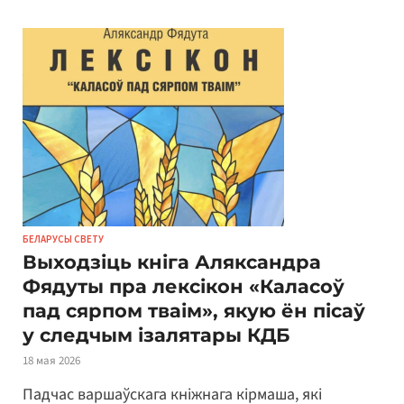
БЕЛАРУСЫ СВЕТУ
Выходзіць кніга Аляксандра
Фядуты пра лексікон «Каласоў
пад сярпом тваім», якую ён пісаў
у следчым ізалятары КДБ
18 мая 2026
Падчас варшаўскага кніжнага кірмаша, які