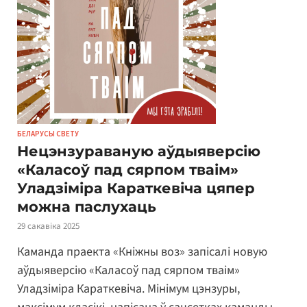
БЕЛАРУСЫ СВЕТУ
Нецэнзураваную аўдыяверсію
«Каласоў пад сярпом тваім»
Уладзіміра Караткевіча цяпер
можна паслухаць
29 сакавіка 2025
Каманда праекта «Кніжны воз» запісалі новую
аўдыяверсію «Каласоў пад сярпом тваім»
Уладзіміра Караткевіча. Мінімум цэнзуры,