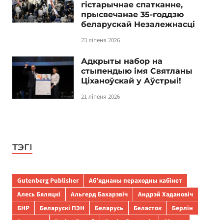
гістарычнае спатканне,
прысвечанае 35-годдзю
беларускай Незалежнасці
23 ліпеня 2026
Адкрыты набор на
стыпендыю імя Святланы
Ціханоўскай у Аўстрыі!
21 ліпеня 2026
ТЭГІ
Gutenberg Publisher
Аб’яднаны пераходны кабінет
Алесь Бяляцкі
Альгерд Бахарэвіч
Андрэй Хадановіч
БНР
Беларускі ПЭН
Беларусь
Беласток
Берлін