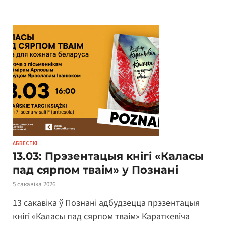
АБВЕСТКІ
13.03: Прэзентацыя кнігі «Каласы
пад сярпом тваім» у Познані
5 сакавіка 2026
13 сакавіка ў Познані адбудзецца прэзентацыя
кнігі «Каласы пад сярпом тваім» Караткевіча