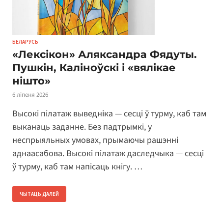
БЕЛАРУСЬ
«Лексікон» Аляксандра Фядуты.
Пушкін, Каліноўскі і «вялікае
нішто»
6 ліпеня 2026
Высокі пілатаж выведніка — сесці ў турму, каб там
выканаць заданне. Без падтрымкі, у
неспрыяльных умовах, прымаючы рашэнні
аднаасабова. Высокі пілатаж даследчыка — сесці
ў турму, каб там напісаць кнігу. …
ЧЫТАЦЬ ДАЛЕЙ