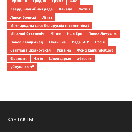
Германія
Гродна
Грузія
ЗША
Каардынацыйная рада
Канада
Латвія
Лявон Вольскі
Літва
Міжнародны саюз беларускіх пісьменнікаў
Мікалай Статкевіч
Мінск
Нью-Ёрк
Павел Латушка
Павел Севярынец
Польшча
Рада БНР
Расія
Святлана Ціханоўская
Украіна
Фонд kamunikat.org
Францыя
Чэхія
Швейцарыя
абвесткі
„Янушкевіч“
КАНТАКТЫ