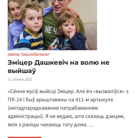
НАВІНЫ "БАЦЬКАЎШЧЫНЫ"
Зміцер Дашкевіч на волю не
выйшаў
11 ліпеня 2023
«Сёння мусіў выйсці Зміцер. Але ён «вызваліўся» з
ПК-14 і быў арыштаваны па 411-м артыкуле
(непадпарадкаванне патрабаванням
адміністрацыі). Я не ведаю, што сказаць дзецям,
якія з раніцы чакаюць тату дома. …