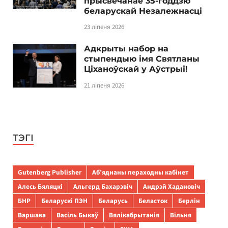
прысвечанае 35-годдзю
беларускай Незалежнасці
23 ліпеня 2026
Адкрыты набор на
стыпендыю імя Святланы
Ціханоўскай у Аўстрыі!
21 ліпеня 2026
ТЭГІ
Gutenberg Publisher
Аб’яднаны пераходны кабінет
Алесь Бяляцкі
Альгерд Бахарэвіч
Андрэй Хадановіч
БНР
Беларускі ПЭН
Беларусь
Беласток
Берлін
Варшава
Васіль Быкаў
Вялікабрытанія
Вільня