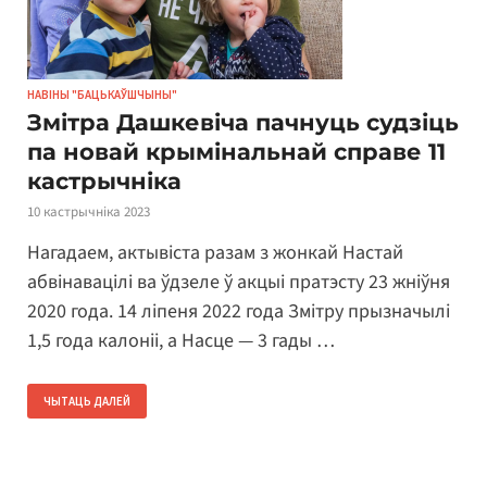
НАВІНЫ "БАЦЬКАЎШЧЫНЫ"
Змітра Дашкевіча пачнуць судзіць
па новай крымінальнай справе 11
кастрычніка
10 кастрычніка 2023
Нагадаем, актывіста разам з жонкай Настай
абвінавацілі ва ўдзеле ў акцыі пратэсту 23 жніўня
2020 года. 14 ліпеня 2022 года Змітру прызначылі
1,5 года калоніі, а Насце — 3 гады …
ЧЫТАЦЬ ДАЛЕЙ