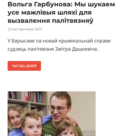
Вольга Гарбунова: Мы шукаем
усе мажлівыя шляхі для
вызвалення палітвязняў
13 кастрычніка 2023
У Барысаве па новай крымінальнай справе
судзяць палітвязня Змітра Дашкевіча.
ЧЫТАЦЬ ДАЛЕЙ