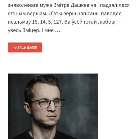
зняволенага мужа Змітра Дашкевіча і падзялілася
ягоным вершам. «Гэты верш напісаны паводле
псальмаў 18, 14, 5, 127. Ва ўсёй гэтай любові —
увесь Зміцер. І мне …
ЧЫТАЦЬ ДАЛЕЙ