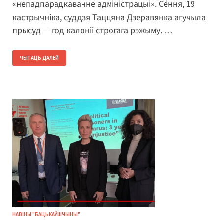
«непадпарадкаванне адміністрацыі». Сёння, 19
кастрычніка, суддзя Таццяна Дзеравянка агучыла
прысуд — год калоніі строгага рэжыму. …
ЧЫТАЦЬ ДАЛЕЙ
НАВІНЫ "БАЦЬКАЎШЧЫНЫ"