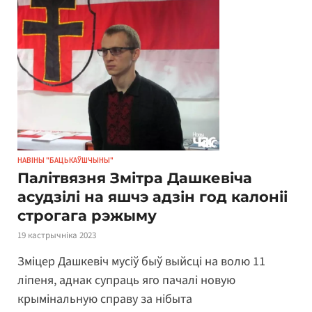
НАВІНЫ "БАЦЬКАЎШЧЫНЫ"
Палітвязня Змітра Дашкевіча
асудзілі на яшчэ адзін год калоніі
строгага рэжыму
19 кастрычніка 2023
Зміцер Дашкевіч мусіў быў выйсці на волю 11
ліпеня, аднак супраць яго пачалі новую
крымінальную справу за нібыта