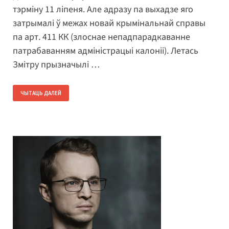
тэрміну 11 ліпеня. Але адразу па выхадзе яго
затрымалі ў межах новай крымінальнай справы
па арт. 411 КК (злоснае непадпарадкаванне
патрабаванням адміністрацыі калоніі). Летась
Змітру прызначылі …
ЧЫТАЦЬ ДАЛЕЙ