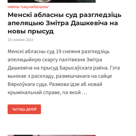
НАВІНЫ "БАЦЬКАЎШЧЫНЫ"
Менскі абласны суд разгледзіць
апеляцыю Змітра Дашкевіча на
новы прысуд
18 снежня 2023
Менскі абласны суд 19 снежня разгледзіць
апеляцыйную скаргу палітвязня Змітра
Дашкевіча на прысуд Барысаўскага раёна. Гэта
вынікае з раскладу, размешчанага на сайце
Вярхоўнага суда. Размова ідзе аб новай
крымінальнай справе, па якой …
ЧЫТАЦЬ ДАЛЕЙ