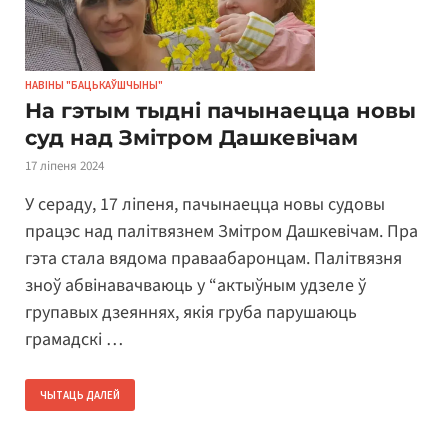
НАВІНЫ "БАЦЬКАЎШЧЫНЫ"
На гэтым тыдні пачынаецца новы
суд над Змітром Дашкевічам
17 ліпеня 2024
У сераду, 17 ліпеня, пачынаецца новы судовы
працэс над палітвязнем Змітром Дашкевічам. Пра
гэта стала вядома праваабаронцам. Палітвязня
зноў абвінавачваюць у “актыўным удзеле ў
групавых дзеяннях, якія груба парушаюць
грамадскі …
ЧЫТАЦЬ ДАЛЕЙ