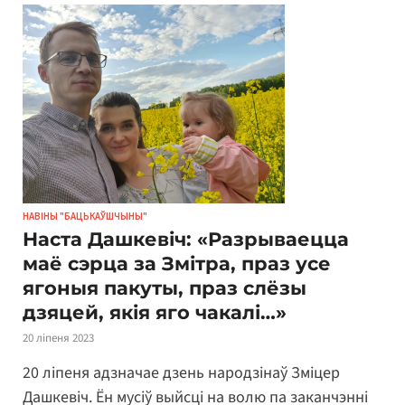
НАВІНЫ "БАЦЬКАЎШЧЫНЫ"
Наста Дашкевіч: «Разрываецца
маё сэрца за Змітра, праз усе
ягоныя пакуты, праз слёзы
дзяцей, якія яго чакалі…»
20 ліпеня 2023
20 ліпеня адзначае дзень народзінаў Зміцер
Дашкевіч. Ён мусіў выйсці на волю па заканчэнні