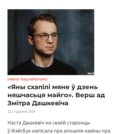
НАВІНЫ "БАЦЬКАЎШЧЫНЫ"
«Яны схапілі мяне ў дзень
няшчасьця майго». Верш ад
Змітра Дашкевіча
22 студзеня 2024
Наста Дашкевіч на сваёй старонцы
ў Фэйсбук напісала пра апошнія навіны пра