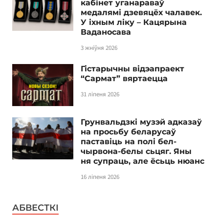
кабінет уганараваў
медалямі дзевяцёх чалавек.
У іхным ліку – Кацярына
Ваданосава
3 жніўня 2026
Гістарычны відэапраект
“Сармат” вяртаецца
31 ліпеня 2026
Грунвальдзкі музэй адказаў
на просьбу беларусаў
паставіць на полі бел-
чырвона-белы сьцяг. Яны
ня супраць, але ёсьць нюанс
16 ліпеня 2026
АБВЕСТКІ