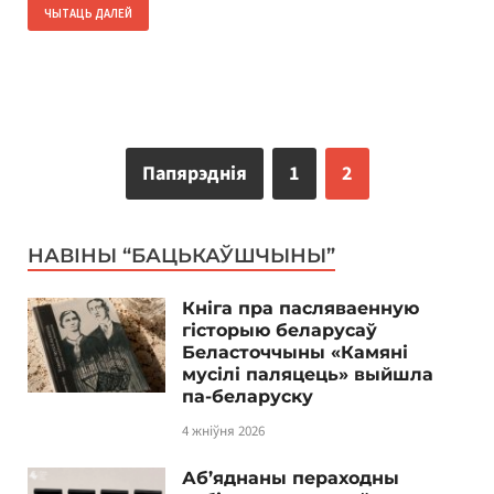
ЧЫТАЦЬ ДАЛЕЙ
Папярэднія
1
2
НАВІНЫ “БАЦЬКАЎШЧЫНЫ”
Кніга пра пасляваенную
гісторыю беларусаў
Беласточчыны «Камяні
мусілі паляцець» выйшла
па-беларуску
4 жніўня 2026
Аб’яднаны пераходны