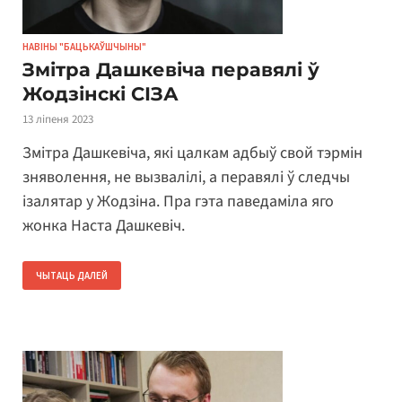
НАВІНЫ "БАЦЬКАЎШЧЫНЫ"
Змітра Дашкевіча перавялі ў
Жодзінскі СІЗА
13 ліпеня 2023
Змітра Дашкевіча, які цалкам адбыў свой тэрмін
зняволення, не вызвалілі, а перавялі ў следчы
ізалятар у Жодзіна. Пра гэта паведаміла яго
жонка Наста Дашкевіч.
ЧЫТАЦЬ ДАЛЕЙ