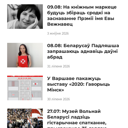
09.08: На кніжным маркеце
будуць збіраць сродкі на
заснаванне Прэміі імя Евы
Вежнавец
3 жніўня 2026
08.08: Беларусаў Падляшша
запрашаюць аднавіць даўні
абрад
31 ліпеня 2026
У Варшаве пакажуць
выставу «2020: Гаворыць
Мінск»
30 ліпеня 2026
27.07: Музей Вольнай
Беларусі ладзіць
гістарычнае спатканне,