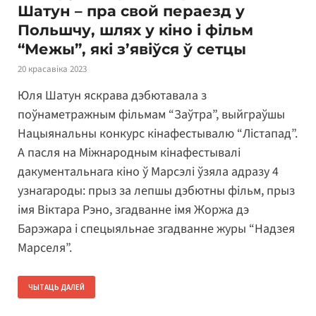
Шатун – пра свой пераезд у
Польшчу, шлях у кіно і фільм
“Межы”, які з’явіўся ў сетцы
20 красавіка 2023
Юля Шатун яскрава дэбютавала з
поўнаметражным фільмам “Заўтра”, выйграўшы
Нацыянальны конкурс кінафестывалю “Лістапад”.
А пасля на Міжнародным кінафестывалі
дакументальнага кіно ў Марсэлі ўзяла адразу 4
узнагароды: прыз за лепшы дэбютны фільм, прыз
імя Віктара Рэно, згадванне імя Жоржа дэ
Барэжара і спецыяльнае згадванне журы “Надзея
Марселя”.
ЧЫТАЦЬ ДАЛЕЙ