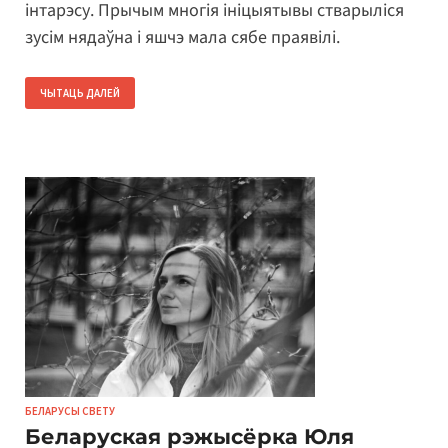
інтарэсу. Прычым многія ініцыятывы стварыліся
зусім нядаўна і яшчэ мала сябе праявілі.
ЧЫТАЦЬ ДАЛЕЙ
БЕЛАРУСЫ СВЕТУ
Беларуская рэжысёрка Юля