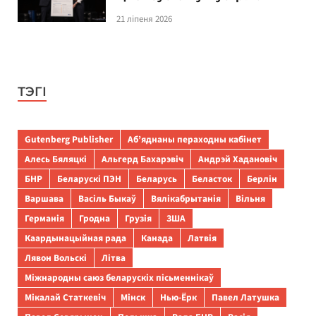
21 ліпеня 2026
ТЭГІ
Gutenberg Publisher
Аб’яднаны пераходны кабінет
Алесь Бяляцкі
Альгерд Бахарэвіч
Андрэй Хадановіч
БНР
Беларускі ПЭН
Беларусь
Беласток
Берлін
Варшава
Васіль Быкаў
Вялікабрытанія
Вільня
Германія
Гродна
Грузія
ЗША
Каардынацыйная рада
Канада
Латвія
Лявон Вольскі
Літва
Міжнародны саюз беларускіх пісьменнікаў
Мікалай Статкевіч
Мінск
Нью-Ёрк
Павел Латушка