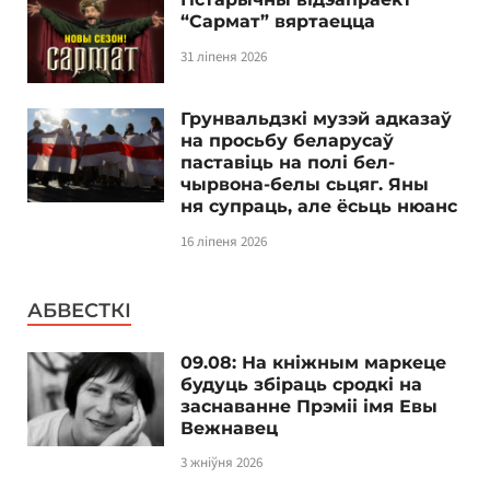
“Сармат” вяртаецца
31 ліпеня 2026
Грунвальдзкі музэй адказаў
на просьбу беларусаў
паставіць на полі бел-
чырвона-белы сьцяг. Яны
ня супраць, але ёсьць нюанс
16 ліпеня 2026
АБВЕСТКІ
09.08: На кніжным маркеце
будуць збіраць сродкі на
заснаванне Прэміі імя Евы
Вежнавец
3 жніўня 2026