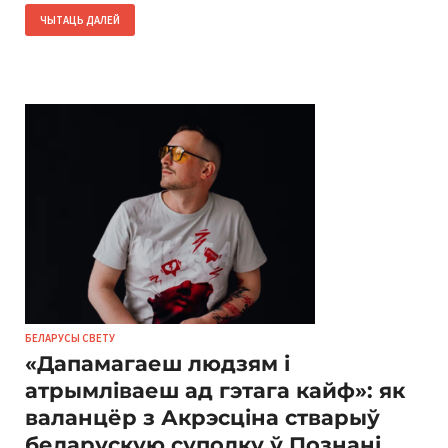
ЧЫТАЦЬ ДАЛЕЙ
БЕЛАРУСЫ СВЕТУ
«Дапамагаеш людзям і
атрымліваеш ад гэтага кайф»: як
валанцёр з Акрэсціна стварыў
беларускую суполку ў Познані