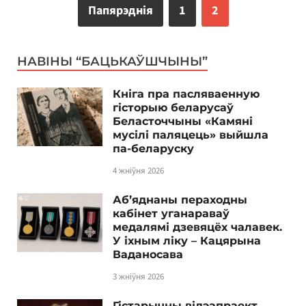
Папярэднія
1
2
НАВІНЫ “БАЦЬКАЎШЧЫНЫ”
Кніга пра пасляваенную
гісторыю беларусаў
Беласточчыны «Камяні
мусілі паляцець» выйшла
па-беларуску
4 жніўня 2026
Аб’яднаны пераходны
кабінет уганараваў
медалямі дзевяцёх чалавек.
У іхным ліку – Кацярына
Ваданосава
3 жніўня 2026
Гістарычны відэапраект