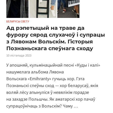
БЕЛАРУСЫ СВЕТУ
Ад рэпетыцый на траве да
фурору сярод слухачоў і супрацы
з Лявонам Вольскім. Гісторыя
Познаньскага спеўнага сходу
10 лістапада 2023
У апошняй, кульмінацыйнай песні «Куды і калі»
нашумелага альбома Лявона
Вольскага «Emihranty» гучыць хор. Гэта
Познаньскі спеўны сход — хор беларусаў, якія
воляй лёсу апынуліся ў невялікім горадзе
на захадзе Польшчы. Як аматарскі хор пачаў
супрацоўнічаць з Вольскім? Чаму …