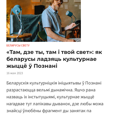
БЕЛАРУСЫ СВЕТУ
«Там, дзе ты, там і твой свет»: як
беларусы ладзяць культурнае
жыццё ў Познані
16 мая 2023
Беларускія культурніцкія ініцыятывы ў Познані
разрастаюцца вельмі дынамічна. Яшчэ рана
назваць іх інстытуцыямі, культурнае жыццё
нагадвае тут лапікавы дыванок, дзе любы можа
знайсці ўлюбёны фрагмент ды занятак па