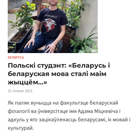
БЕЛАРУСЬ
Польскі студэнт: «Беларусь і
беларуская мова сталі маім
жыццём…»
31 ліпеня 2023
Як паляк вучыцца на факультэце беларускай
філалогіі ва ўніверсітэце імя Адама Міцкевіча і
адкуль у яго зацікаўленасць беларусамі, іх мовай і
культурай.