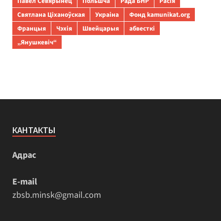
Павел Севярынец
Польшча
Рада БНР
Расія
Святлана Ціханоўская
Украіна
Фонд kamunikat.org
Францыя
Чэхія
Швейцарыя
абвесткі
„Янушкевіч“
КАНТАКТЫ
Адрас
E-mail
zbsb.minsk@gmail.com