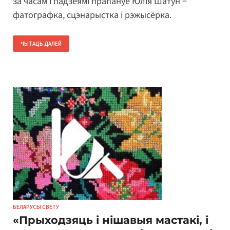
за часам і падзеямi прапануе Юлія Шатун −
фатографка, сцэнарыстка і рэжысёрка.
ЧЫТАЦЬ ДАЛЕЙ
БЕЛАРУСЫ СВЕТУ
«Прыходзяць і нішавыя мастакі, і