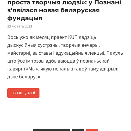
проста творчыя людзі»: у Познані
з’явілася новая беларуская
фундацыя
23 лютага 2023
Вось ужо як месяц праект KUT ладзіць
дыскусійныя сустрэчы, творчыя вечары,
майстэрні, выставы і адукацыйныя лекцыі. Пакуль
што ўсе імпрэзы адбываюцца ў познаньскай
кавярні «Мы», якую некалькі гадоў таму адкрылі
дзве беларускі.
ЧЫТАЦЬ ДАЛЕЙ