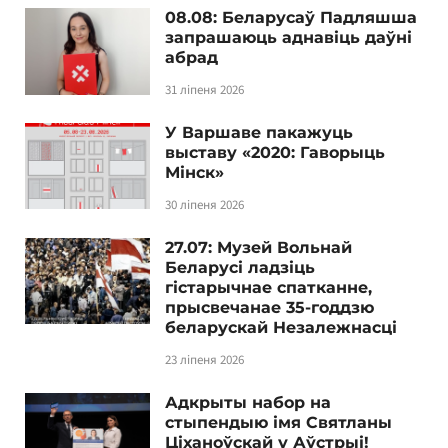
08.08: Беларусаў Падляшша
запрашаюць аднавіць даўні
абрад
31 ліпеня 2026
У Варшаве пакажуць
выставу «2020: Гаворыць
Мінск»
30 ліпеня 2026
27.07: Музей Вольнай
Беларусі ладзіць
гістарычнае спатканне,
прысвечанае 35-годдзю
беларускай Незалежнасці
23 ліпеня 2026
Адкрыты набор на
стыпендыю імя Святланы
Ціханоўскай у Аўстрыі!