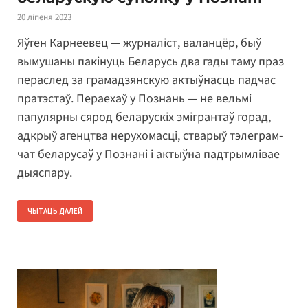
20 ліпеня 2023
Яўген Карнеевец — журналіст, валанцёр, быў
вымушаны пакінуць Беларусь два гады таму праз
пераслед за грамадзянскую актыўнасць падчас
пратэстаў. Пераехаў у Познань — не вельмі
папулярны сярод беларускіх эмігрантаў горад,
адкрыў агенцтва нерухомасці, стварыў тэлеграм-
чат беларусаў у Познані і актыўна падтрымлівае
дыяспару.
ЧЫТАЦЬ ДАЛЕЙ