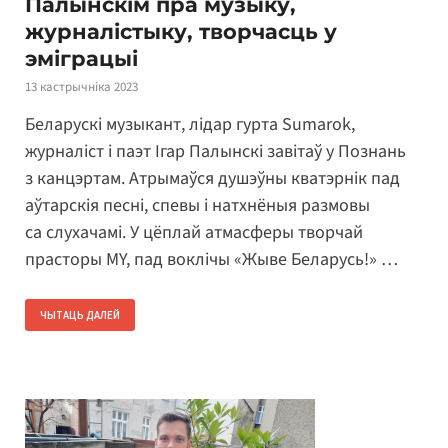
Палынскім пра музыку,
журналістыку, творчасць у
эміграцыі
13 кастрычніка 2023
Беларускі музыкант, лідар гурта Sumarok,
журналіст і паэт Ігар Палынскі завітаў у Познань
з канцэртам. Атрымаўся душэўны кватэрнік пад
аўтарскія песні, спевы і натхнёныя размовы
са слухачамі. У цёплай атмасферы творчай
прасторы MY, пад воклічы «Жыве Беларусь!» …
ЧЫТАЦЬ ДАЛЕЙ