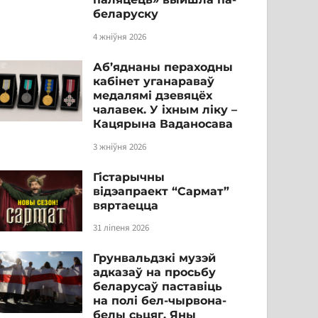
беларуску
4 жніўня 2026
Аб’яднаны пераходны
кабінет уганараваў
медалямі дзевяцёх
чалавек. У іхным ліку –
Кацярына Ваданосава
3 жніўня 2026
Гістарычны
відэапраект “Сармат”
вяртаецца
31 ліпеня 2026
Грунвальдзкі музэй
адказаў на просьбу
беларусаў паставіць
на полі бел-чырвона-
белы сьцяг. Яны