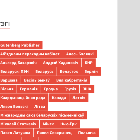
ТЭГІ
Gutenberg Publisher
Аб’яднаны пераходны кабінет
Алесь Бяляцкі
Альгерд Бахарэвіч
Андрэй Хадановіч
БНР
Беларускі ПЭН
Беларусь
Беласток
Берлін
Варшава
Васіль Быкаў
Вялікабрытанія
Вільня
Германія
Гродна
Грузія
ЗША
Каардынацыйная рада
Канада
Латвія
Лявон Вольскі
Літва
Міжнародны саюз беларускіх пісьменнікаў
Мікалай Статкевіч
Мінск
Нью-Ёрк
Павел Латушка
Павел Севярынец
Польшча