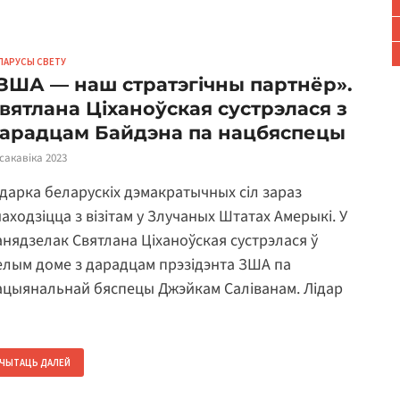
ЛАРУСЫ СВЕТУ
ЗША — наш стратэгічны партнёр».
вятлана Ціханоўская сустрэлася з
арадцам Байдэна па нацбяспецы
 сакавіка 2023
ідарка беларускіх дэмакратычных сіл зараз
находзіцца з візітам у Злучаных Штатах Амерыкі. У
анядзелак Святлана Ціханоўская сустрэлася ў
елым доме з дарадцам прэзідэнта ЗША па
ацыянальнай бяспецы Джэйкам Саліванам. Лідар
…
ЧЫТАЦЬ ДАЛЕЙ