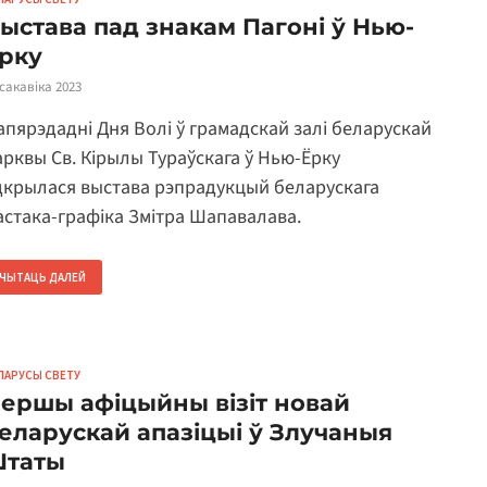
ыстава пад знакам Пагоні ў Нью-
рку
 сакавіка 2023
апярэдадні Дня Волі ў грамадскай залі беларускай
арквы Св. Кірылы Тураўскага ў Нью-Ёрку
дкрылася выстава рэпрадукцый беларускага
астака-графіка Змітра Шапавалава.
ЧЫТАЦЬ ДАЛЕЙ
ЛАРУСЫ СВЕТУ
ершы афіцыйны візіт новай
еларускай апазіцыі ў Злучаныя
таты