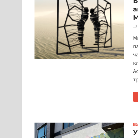
Б
а
M
13
М
п
ча
к
А
т
БЕ
У