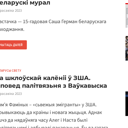
еларускі мурал
красавіка 2023
астачка — 15-гадовая Саша Герман беларускага
аходжання.
ЧЫТАЦЬ ДАЛЕЙ
ЛАРУСЫ СВЕТУ
а шклоўскай калёніі ў ЗША.
повед палітвязьня з Ваўкавыска
красавіка 2023
ям’я Фаміных – «сьвежыя эмігранты» у ЗША.
рывыкаюць да краіны і новага жыцьця. Аднак
шчэ да нядаўняга часу Алег і Наста былі
алітвязьнямі і адбывалі пакараньне. Ён да гэтага