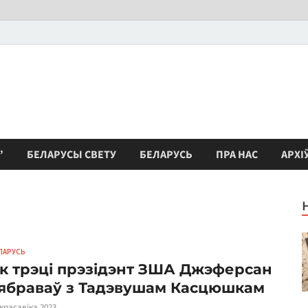
”
БЕЛАРУСЫ СВЕТУ
БЕЛАРУСЬ
ПРА НАС
АРХІ
ЛАРУСЬ
к трэці прэзідэнт ЗША Джэферсан
ябраваў з Тадэвушам Касцюшкам
 красавіка 2023