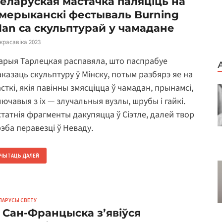
еларуская мастачка паляціць на
мерыканскі фестываль Burning
an са скульптурай у чамадане
 красавіка 2023
арыя Тарлецкая распавяла, што паспрабуе
аказаць скульптуру ў Мінску, потым разбярэ яе на
сткі, якія павінны змясціцца ў чамадан, прынамсі,
лючавыя з іх — злучальныя вузлы, шрубы і гайкі.
статнія фрагменты дакупяцца ў Сіэтле, далей твор
рэба перавезці ў Неваду.
ЧЫТАЦЬ ДАЛЕЙ
ЛАРУСЫ СВЕТУ
 Сан-Францыска з’явіўся