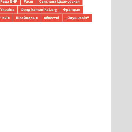
Рада БНР
Расія
Святлана Ціханоўская
Украіна
Фонд kamunikat.org
Францыя
Чэхія
Швейцарыя
абвесткі
„Янушкевіч“