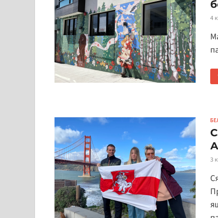
б
4 
М
п
БЕ
C
А
3 
С
П
я
п