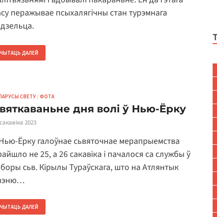
асу перажывае псыхалягічны стан турэмнага
ядзельца.
ЧЫТАЦЬ ДАЛЕЙ
ЛАРУСЫ СВЕТУ
/
ФОТА
вяткаваньне дня волі ў Нью-Ёрку
 сакавіка 2023
 Нью-Ёрку галоўнае сьвяточнае мерапрыемства
райшло не 25, а 26 сакавіка і пачалося са службы ў
аборы сьв. Кірылы Тураўскага, што на Атлянтык
вэню…
ЧЫТАЦЬ ДАЛЕЙ