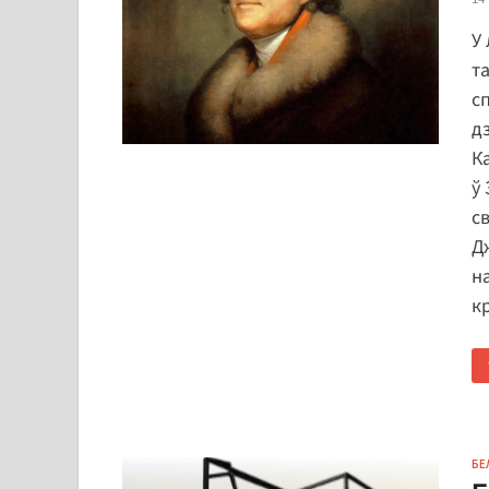
У
т
с
д
К
ў
с
Д
н
к
БЕ