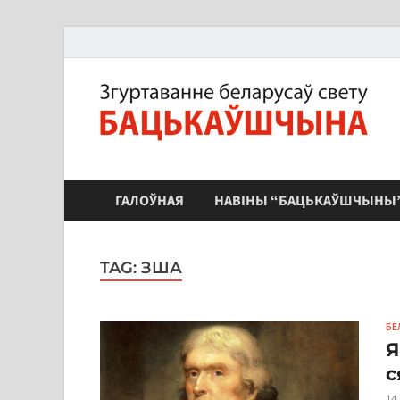
ЗБС "Бацькаўшчына"
ГАЛОЎНАЯ
НАВІНЫ “БАЦЬКАЎШЧЫНЫ
TAG:
ЗША
БЕ
Я
с
14