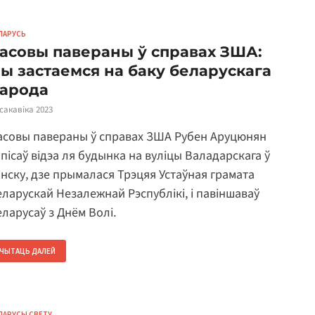
ЛАРУСЬ
асовы павераны ў справах ЗША:
ы застаемся на баку беларускага
арода
 сакавіка 2023
асовы павераны ў справах ЗША Рубен Аруцюнян
апісаў відэа ля будынка на вуліцы Валадарскага ў
інску, дзе прымалася Трэцяя Устаўная грамата
еларускай Незалежнай Рэспублікі, і павіншаваў
еларусаў з Днём Волі.
ЧЫТАЦЬ ДАЛЕЙ
ЛАРУСЫ СВЕТУ