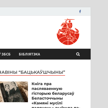
Ў ЗБСБ
БІБЛІЯТЭКА
НАВІНЫ “БАЦЬКАЎШЧЫНЫ”
Кніга пра
пасляваенную
гісторыю беларусаў
Беласточчыны
«Камяні мусілі
паляцець» выйшла па-