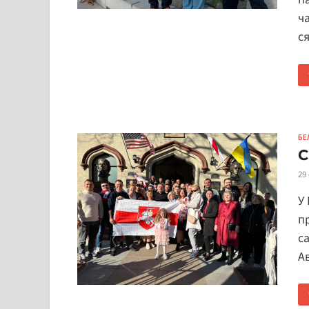
ч
с
БЕ
С
29
У
п
с
А