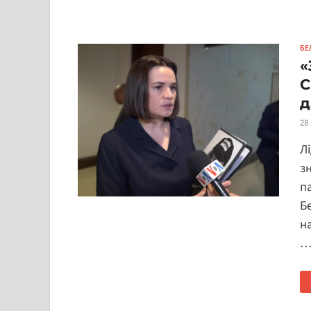
БЕ
«
С
д
28
Л
з
п
Б
н