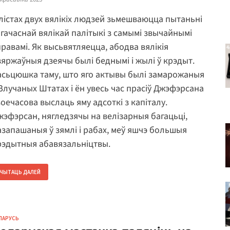
 лістах двух вялікіх людзей зьмешваюцца пытаньні
агачаснай вялікай палітыкі з самымі звычайнымі
правамі. Як высьвятляецца, абодва вялікія
зяржаўныя дзеячы былі беднымі і жылі ў крэдыт.
асьцюшка таму, што яго актывы былі замарожаныя
 Злучаных Штатах і ён увесь час прасіў Джэфэрсана
воечасова выслаць яму адсоткі з капіталу.
жэфэрсан, нягледзячы на ​​велізарныя багацьці,
азапашаныя ў зямлі і рабах, меў яшчэ большыя
рэдытныя абавязальніцтвы.
ЧЫТАЦЬ ДАЛЕЙ
ЛАРУСЬ