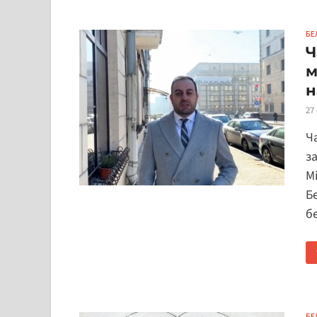
БЕ
Ч
м
н
27
Ч
з
М
Б
б
БЕ