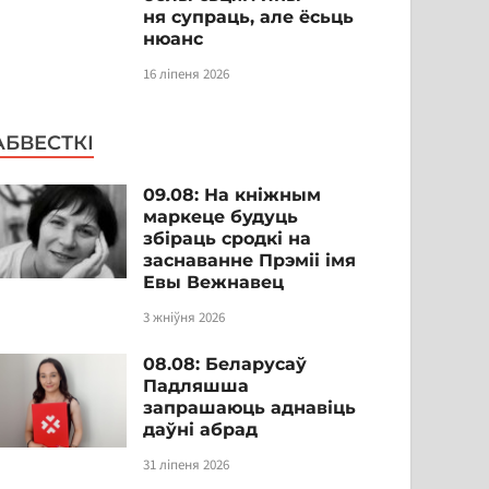
ня супраць, але ёсьць
нюанс
16 ліпеня 2026
АБВЕСТКІ
09.08: На кніжным
маркеце будуць
збіраць сродкі на
заснаванне Прэміі імя
Евы Вежнавец
3 жніўня 2026
08.08: Беларусаў
Падляшша
запрашаюць аднавіць
даўні абрад
31 ліпеня 2026