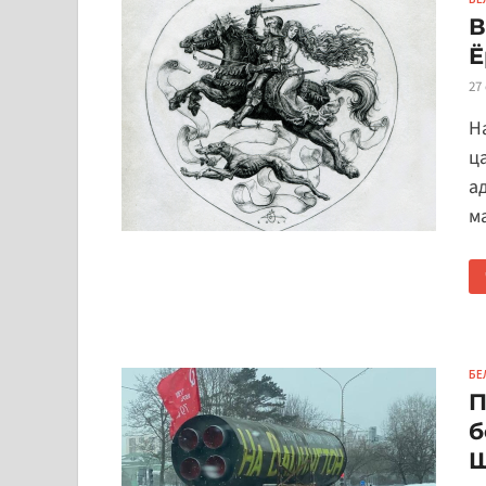
В
Ё
27
Н
ц
а
м
БЕ
П
б
Ш