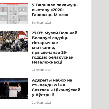
У Варшаве пакажуць
выставу «2020:
Гаворыць Мінск»
30 ліпеня 2026
27.07: Музей Вольнай
Беларусі ладзіць
гістарычнае
спатканне,
прысвечанае 35-
годдзю беларускай
Незалежнасці
23 ліпеня 2026
Адкрыты набор на
стыпендыю імя
Святланы Ціханоўскай
у Аўстрыі!
21 ліпеня 2026