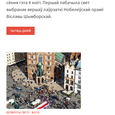
сёння гэта 4 кнігі. Першай пабачыла свет
выбранае вершаў лаўрэаткі Нобелеўскай прэміі
Віславы Шымборскай.
ЧЫТАЦЬ ДАЛЕЙ
БЕЛАРУСЫ СВЕТУ
/
ФОТА