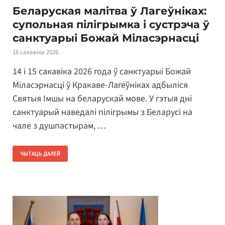
Беларуская малітва ў Лагеўніках:
супольная пілігрымка і сустрэча ў
санктуарыі Божай Міласэрнасці
16 сакавіка 2026
14 і 15 сакавіка 2026 года ў санктуарыі Божай
Міласэрнасці ў Кракаве-Лагеўніках адбыліся
Святыя Імшы на беларускай мове. У гэтыя дні
санктуарый наведалі пілігрымы з Беларусі на
чале з душпастырам, …
ЧЫТАЦЬ ДАЛЕЙ