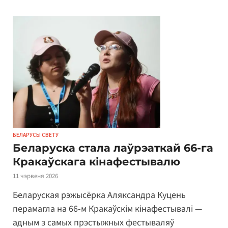
БЕЛАРУСЫ СВЕТУ
Беларуска стала лаўрэаткай 66-га
Кракаўскага кінафестывалю
11 чэрвеня 2026
Беларуская рэжысёрка Аляксандра Куцень
перамагла на 66-м Кракаўскім кінафестывалі —
адным з самых прэстыжных фестываляў