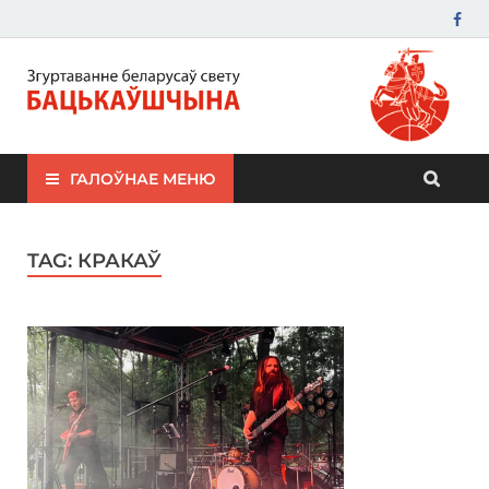
ЗБС "Бацькаўшчына"
ГАЛОЎНАЕ МЕНЮ
TAG:
КРАКАЎ