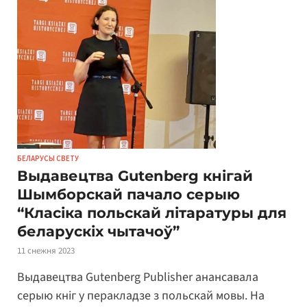
БЕЛАРУСЫ СВЕТУ
Выдавецтва Gutenberg кнігай
Шымборскай пачало серыю
“Класіка польскай літаратуры для
беларускіх чытачоў”
11 снежня 2023
Выдавецтва Gutenberg Publisher анансавала
серыю кніг у перакладзе з польскай мовы. На