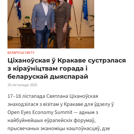
БЕЛАРУСЫ СВЕТУ
Ціханоўская ў Кракаве сустрэлася
з кіраўніцтвам горада і
беларускай дыяспарай
20 лістапада 2025
17–18 лістапада Святлана Ціханоўская
знаходзілася з візітам у Кракаве для ўдзелу ў
Open Eyes Economy Summit — адным з
найбуйнейшых еўрапейскіх форумаў,
прысвечаных эканоміцы каштоўнасцяў, дзе