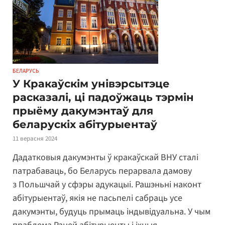
БЕЛАРУСЬ
У Кракаўскім унівэрсытэце
расказалі, ці падоўжаць тэрмін
прыёму дакумэнтаў для
беларускіх абітурыентаў
11 верасня 2024
Дадатковыя дакумэнты ў кракаўскай ВНУ сталі
патрабаваць, бо Беларусь перарвала дамову
з Польшчай у сфэры адукацыі. Рашэньні наконт
абітурыентаў, якія не пасьпелі сабраць усе
дакумэнты, будуць прымаць індывідуальна. У чым