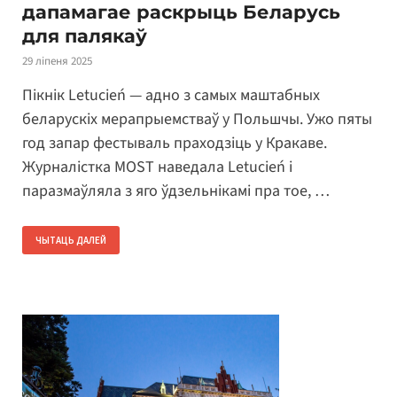
дапамагае раскрыць Беларусь
для палякаў
29 ліпеня 2025
Пікнік Letucień — адно з самых маштабных
беларускіх мерапрыемстваў у Польшчы. Ужо пяты
год запар фестываль праходзіць у Кракаве.
Журналістка MOST наведала Letucień і
паразмаўляла з яго ўдзельнікамі пра тое, …
ЧЫТАЦЬ ДАЛЕЙ