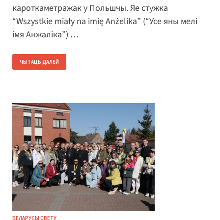
кароткаметражак у Польшчы. Яе стужка
“Wszystkie miały na imię Anżelika” (“Усе яны мелі
імя Анжаліка”) …
ЧЫТАЦЬ ДАЛЕЙ
БЕЛАРУСЫ СВЕТУ