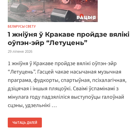
БЕЛАРУСЫ СВЕТУ
1 жніўня ў Кракаве пройдзе вялікі
оўпэн-эйр “Летуцень”
29 ліпеня 2026
1 жніўня ў Кракаве пройдзе вялікі оўпэн-эйр
“Летуцень”. Гасцей чакае насычаная музычная
праграма, фудкорты, спартыўная, псіхалагічная,
дзіцячая і іншыя пляцоўкі. Сваімі ўспамінамі з
мінулага году падзяліліся выступоўцы галоўнай
сцэны, удзельнікі …
ЧЫТАЦЬ ДАЛЕЙ