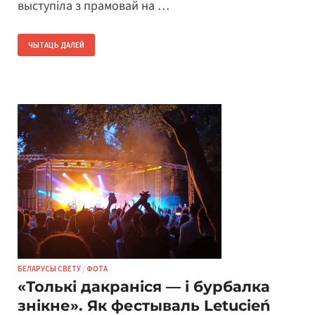
выступіла з прамовай на …
ЧЫТАЦЬ ДАЛЕЙ
БЕЛАРУСЫ СВЕТУ
/
ФОТА
«Толькі дакраніся — і бурбалка
знікне». Як фестываль Letucień