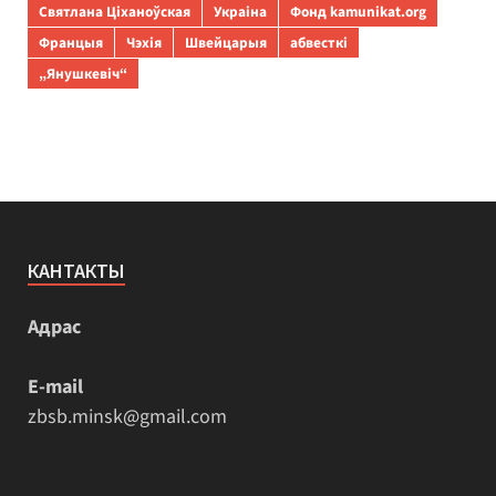
Святлана Ціханоўская
Украіна
Фонд kamunikat.org
Францыя
Чэхія
Швейцарыя
абвесткі
„Янушкевіч“
КАНТАКТЫ
Адрас
E-mail
zbsb.minsk@gmail.com