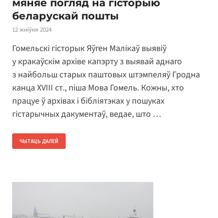
мяняе погляд на гісторыю
беларускай пошты
12 жніўня 2024
Гомельскі гісторык Яўген Малікаў выявіў
у кракаўскім архіве капэрту з выявай аднаго
з найбольш старых паштовых штэмпеляў Гродна
канца XVIII ст., піша Мова Гомель. Кожны, хто
працуе ў архівах і бібліятэках у пошуках
гістарычных дакументаў, ведае, што …
ЧЫТАЦЬ ДАЛЕЙ