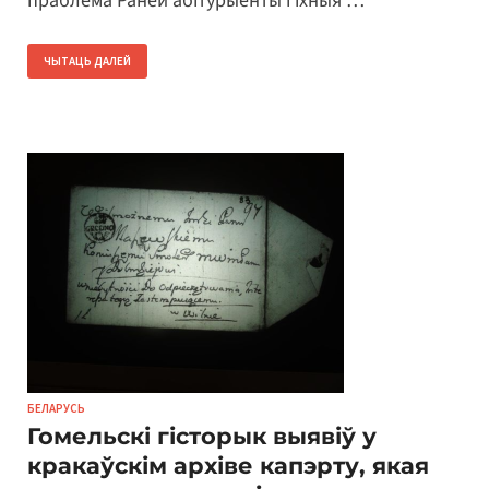
праблема Раней абітурыенты і іхныя …
ЧЫТАЦЬ ДАЛЕЙ
БЕЛАРУСЬ
Гомельскі гісторык выявіў у
кракаўскім архіве капэрту, якая