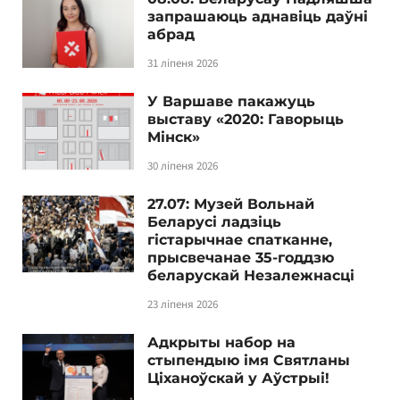
запрашаюць аднавіць даўні
абрад
31 ліпеня 2026
У Варшаве пакажуць
выставу «2020: Гаворыць
Мінск»
30 ліпеня 2026
27.07: Музей Вольнай
Беларусі ладзіць
гістарычнае спатканне,
прысвечанае 35-годдзю
беларускай Незалежнасці
23 ліпеня 2026
Адкрыты набор на
стыпендыю імя Святланы
Ціханоўскай у Аўстрыі!