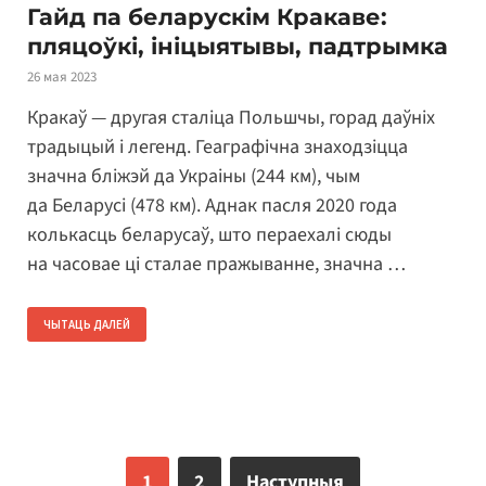
Гайд па беларускім Кракаве:
пляцоўкі, ініцыятывы, падтрымка
26 мая 2023
Кракаў — другая сталіца Польшчы, горад даўніх
традыцый і легенд. Геаграфічна знаходзіцца
значна бліжэй да Украіны (244 км), чым
да Беларусі (478 км). Аднак пасля 2020 года
колькасць беларусаў, што пераехалі сюды
на часовае ці сталае пражыванне, значна …
ЧЫТАЦЬ ДАЛЕЙ
1
2
Наступныя