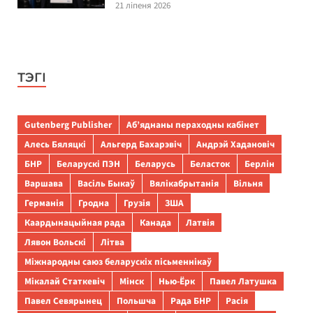
21 ліпеня 2026
ТЭГІ
Gutenberg Publisher
Аб’яднаны пераходны кабінет
Алесь Бяляцкі
Альгерд Бахарэвіч
Андрэй Хадановіч
БНР
Беларускі ПЭН
Беларусь
Беласток
Берлін
Варшава
Васіль Быкаў
Вялікабрытанія
Вільня
Германія
Гродна
Грузія
ЗША
Каардынацыйная рада
Канада
Латвія
Лявон Вольскі
Літва
Міжнародны саюз беларускіх пісьменнікаў
Мікалай Статкевіч
Мінск
Нью-Ёрк
Павел Латушка
Павел Севярынец
Польшча
Рада БНР
Расія