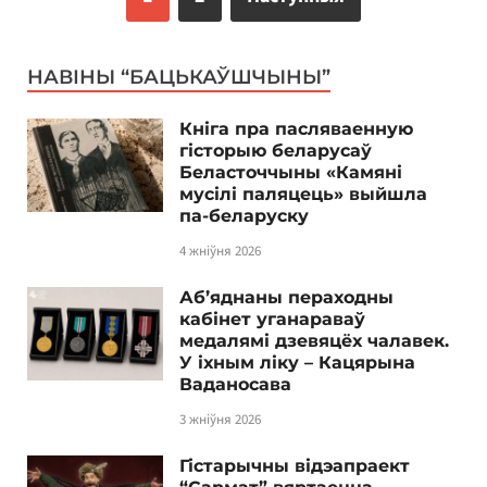
НАВІНЫ “БАЦЬКАЎШЧЫНЫ”
Кніга пра пасляваенную
гісторыю беларусаў
Беласточчыны «Камяні
мусілі паляцець» выйшла
па-беларуску
4 жніўня 2026
Аб’яднаны пераходны
кабінет уганараваў
медалямі дзевяцёх чалавек.
У іхным ліку – Кацярына
Ваданосава
3 жніўня 2026
Гістарычны відэапраект