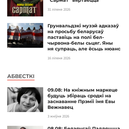
“Сармат” вяртаецца
31 ліпеня 2026
Грунвальдзкі музэй адказаў
на просьбу беларусаў
паставіць на полі бел-
чырвона-белы сьцяг. Яны
ня супраць, але ёсьць нюанс
16 ліпеня 2026
АБВЕСТКІ
09.08: На кніжным маркеце
будуць збіраць сродкі на
заснаванне Прэміі імя Евы
Вежнавец
3 жніўня 2026
08.08: Беларусаў Падляшша