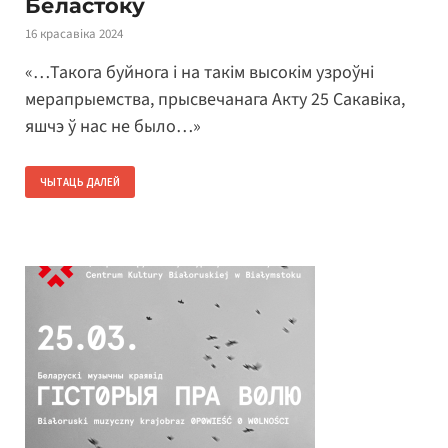
Беластоку
16 красавіка 2024
«…Такога буйнога і на такім высокім узроўні
мерапрыемства, прысвечанага Акту 25 Сакавіка,
яшчэ ў нас не было…»
ЧЫТАЦЬ ДАЛЕЙ