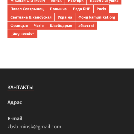
Мікалай Статкевіч
Мінск
Нью-Ёрк
Павел Латушка
Павел Севярынец
Польшча
Рада БНР
Расія
Святлана Ціханоўская
Украіна
Фонд kamunikat.org
Францыя
Чэхія
Швейцарыя
абвесткі
„Янушкевіч“
КАНТАКТЫ
Адрас
E-mail
zbsb.minsk@gmail.com