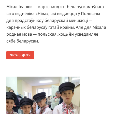
Міхал Іванюк — карэспандэнт беларускамоўнага
штотыднёвіка «Ніва», які выдаецца ў Польшчы
для прадстаўнікоў беларускай меншасці —
карэнных беларусаў гэтай краіны. Але для Міхала
родная мова — польская, хоць ён усведамляе
сябе беларусам.
ЧЫТАЦЬ ДАЛЕЙ