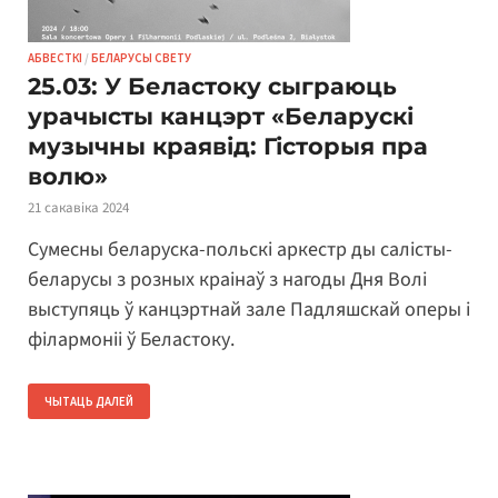
АБВЕСТКІ
/
БЕЛАРУСЫ СВЕТУ
25.03: У Беластоку сыграюць
урачысты канцэрт «Беларускі
музычны краявід: Гісторыя пра
волю»
21 сакавіка 2024
Сумесны беларуска-польскі аркестр ды салісты-
беларусы з розных краінаў з нагоды Дня Волі
выступяць ў канцэртнай зале Падляшскай оперы і
філармоніі ў Беластоку.
ЧЫТАЦЬ ДАЛЕЙ