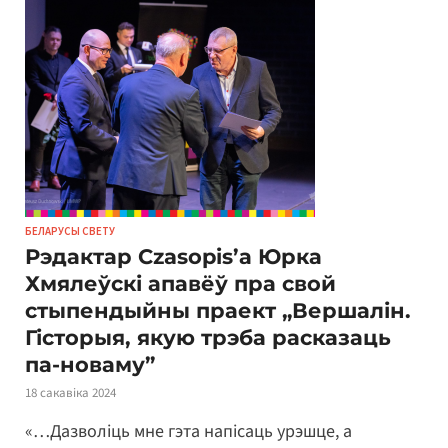
БЕЛАРУСЫ СВЕТУ
Рэдактар Czasopis’а Юрка
Хмялеўскі апавёў пра свой
стыпендыйны праект „Вершалін.
Гісторыя, якую трэба расказаць
па-новаму”
18 сакавіка 2024
«…Дазволіць мне гэта напісаць урэшце, а