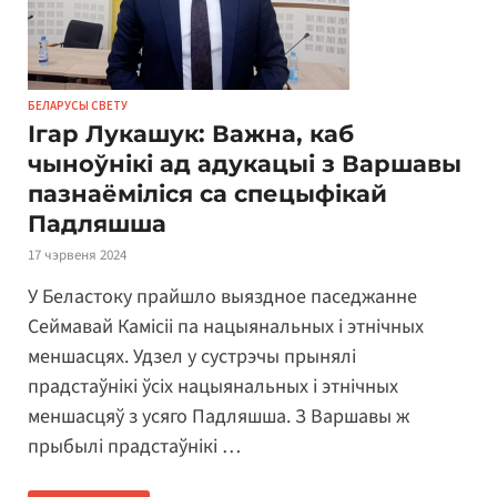
БЕЛАРУСЫ СВЕТУ
Ігар Лукашук: Важна, каб
чыноўнікі ад адукацыі з Варшавы
пазнаёміліся са спецыфікай
Падляшша
17 чэрвеня 2024
У Беластоку прайшло выяздное паседжанне
Сеймавай Камісіі па нацыянальных і этнічных
меншасцях. Удзел у сустрэчы прынялі
прадстаўнікі ўсіх нацыянальных і этнічных
меншасцяў з усяго Падляшша. З Варшавы ж
прыбылі прадстаўнікі …