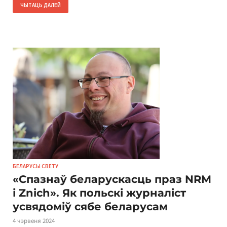
ЧЫТАЦЬ ДАЛЕЙ
БЕЛАРУСЫ СВЕТУ
«Спазнаў беларускасць праз NRM
і Znich». Як польскі журналіст
усвядоміў сябе беларусам
4 чэрвеня 2024