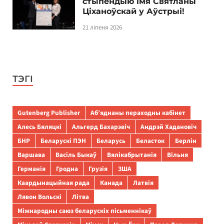
стыпендыю імя Святланы
Ціханоўскай у Аўстрыі!
21 ліпеня 2026
ТЭГІ
Gutenberg Publisher
Аб’яднаны пераходны кабінет
Алесь Бяляцкі
Альгерд Бахарэвіч
Андрэй Хадановіч
БНР
Беларускі ПЭН
Беларусь
Беласток
Берлін
Варшава
Васіль Быкаў
Вялікабрытанія
Вільня
Германія
Гродна
Грузія
ЗША
Каардынацыйная рада
Канада
Латвія
Лявон Вольскі
Літва
Міжнародны саюз беларускіх пісьменнікаў