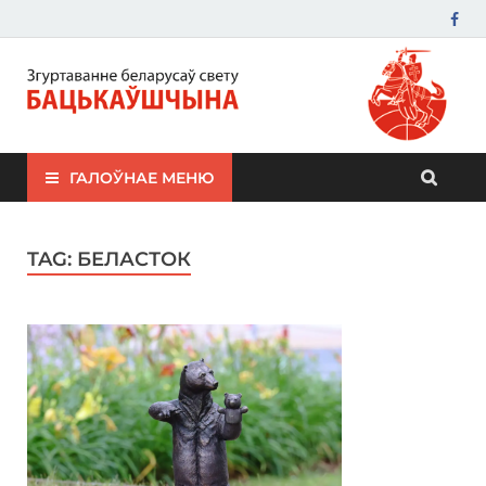
ЗБС "Бацькаўшчына"
ГАЛОЎНАЕ МЕНЮ
TAG:
БЕЛАСТОК