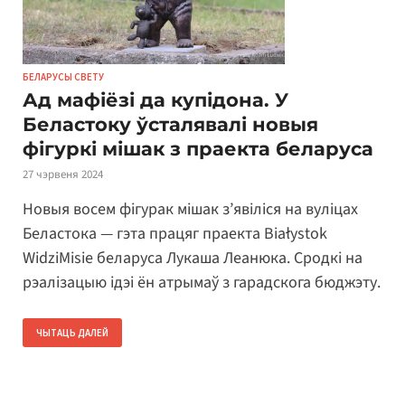
БЕЛАРУСЫ СВЕТУ
Ад мафіёзі да купідона. У
Беластоку ўсталявалі новыя
фігуркі мішак з праекта беларуса
27 чэрвеня 2024
Новыя восем фігурак мішак з’явіліся на вуліцах
Беластока — гэта працяг праекта Białystok
WidziMisie беларуса Лукаша Леанюка. Сродкі на
рэалізацыю ідэі ён атрымаў з гарадскога бюджэту.
ЧЫТАЦЬ ДАЛЕЙ