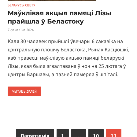
БЕЛАРУСЫ СВЕТУ
Маўклівая акцыя памяці Лізы
прайшла ў Беластоку
7 сакавіка 2024
Каля 30 чалавек прыйшлі ўвечары 6 сакавіка на
цэнтральную плошчу Беластока, Рынак Касцюшкі,
каб правесці маўклівую акцыю памяці беларускі
Лізы, якая была згвалтавана ў ноч на 25 лютага ў
цэнтры Варшавы, а пазней памерла ў шпіталі.
ЧЫТАЦЬ ДАЛЕЙ
Папярэднія
1
…
10
11