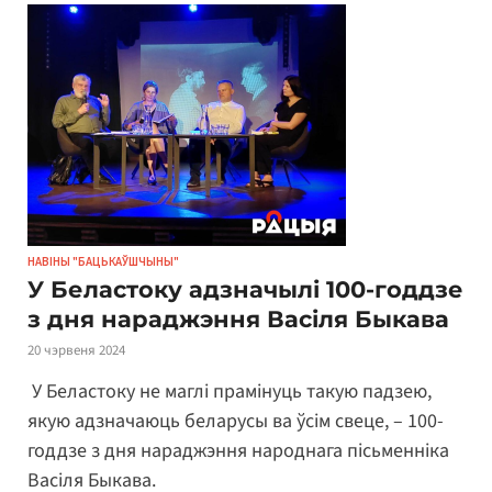
НАВІНЫ "БАЦЬКАЎШЧЫНЫ"
У Беластоку адзначылі 100-годдзе
з дня нараджэння Васіля Быкава
20 чэрвеня 2024
У Беластоку не маглі прамінуць такую падзею,
якую адзначаюць беларусы ва ўсім свеце, – 100-
годдзе з дня нараджэння народнага пісьменніка
Васіля Быкава.