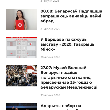
3 жніўня 2026
08.08: Беларусаў Падляшша
запрашаюць аднавіць даўні
абрад
31 ліпеня 2026
У Варшаве пакажуць
выставу «2020: Гаворыць
Мінск»
30 ліпеня 2026
27.07: Музей Вольнай
Беларусі ладзіць
гістарычнае спатканне,
прысвечанае 35-годдзю
беларускай Незалежнасці
23 ліпеня 2026
Адкрыты набор на