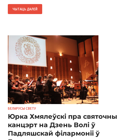
ЧЫТАЦЬ ДАЛЕЙ
БЕЛАРУСЫ СВЕТУ
Юрка Хмялеўскі пра святочны
канцэрт на Дзень Волі ў
Падляшскай філармоніі ў