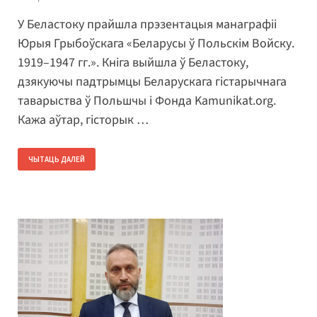
У Беластоку прайшла прэзентацыя манаграфіі
Юрыя Грыбоўскага «Беларусы ў Польскім Войску.
1919–1947 гг.». Кніга выйшла ў Беластоку,
дзякуючы падтрымцы Беларускага гістарычнага
таварыства ў Польшчы і Фонда Kamunikat.org.
Кажа аўтар, гісторык …
ЧЫТАЦЬ ДАЛЕЙ