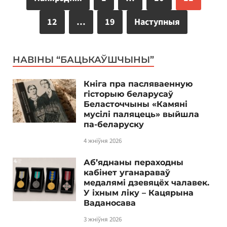
12
…
19
Наступныя
НАВІНЫ “БАЦЬКАЎШЧЫНЫ”
Кніга пра пасляваенную
гісторыю беларусаў
Беласточчыны «Камяні
мусілі паляцець» выйшла
па-беларуску
4 жніўня 2026
Аб’яднаны пераходны
кабінет уганараваў
медалямі дзевяцёх чалавек.
У іхным ліку – Кацярына
Ваданосава
3 жніўня 2026