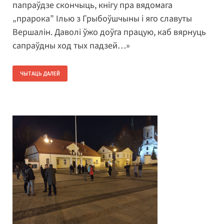
папраўдзе скончыць, кнігу пра вядомага
„прарока” Ілью з Грыбоўшчыны і яго славуты
Вершалін. Даволі ўжо доўга працую, каб вярнуць
сапраўдны ход тых падзей…»
ЧЫТАЦЬ ДАЛЕЙ