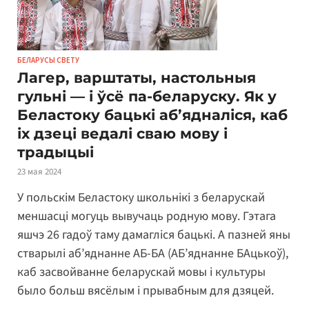
БЕЛАРУСЫ СВЕТУ
Лагер, варштаты, настольныя
гульні — і ўсё па-беларуску. Як у
Беластоку бацькі аб’ядналіся, каб
іх дзеці ведалі сваю мову і
традыцыі
23 мая 2024
У польскім Беластоку школьнікі з беларускай
меншасці могуць вывучаць родную мову. Гэтага
яшчэ 26 гадоў таму дамагліся бацькі. А пазней яны
стварылі аб’яднанне АБ-БА (АБ’яднанне БАцькоў),
каб засвойванне беларускай мовы і культуры
было больш вясёлым і прывабным для дзяцей.