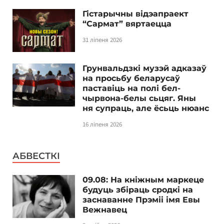
Гістарычны відэапраект
“Сармат” вяртаецца
31 ліпеня 2026
Грунвальдзкі музэй адказаў
на просьбу беларусаў
паставіць на полі бел-
чырвона-белы сьцяг. Яны
ня супраць, але ёсьць нюанс
16 ліпеня 2026
АБВЕСТКІ
09.08: На кніжным маркеце
будуць збіраць сродкі на
заснаванне Прэміі імя Евы
Вежнавец