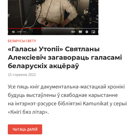
БЕЛАРУСЫ СВЕТУ
«Галасы Утопіі» Святланы
Алексіевіч загавораць галасамі
беларускіх акцёраў
15 чэрвеня 2023
Усе пяць кніг дакументальна-мастацкай хронікі
будуць выстаўлены ў свабоднае карыстанне
на інтэрнэт-рэсурсе бібліятэкі Kamunikat у серыі
«Кнігі бяз літар».
ЧЫТАЦЬ ДАЛЕЙ