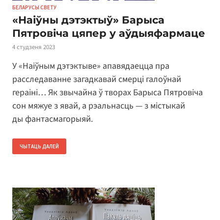
БЕЛАРУСЫ СВЕТУ
«Наіўны дэтэктыў» Барыса
Пятровіча цяпер у аўдыяфармаце
4 студзеня 2023
У «Наіўным дэтэктыве» апавядаецца пра
расследаванне загадкавай смерці галоўнай
гераіні… Як звычайна ў творах Барыса Пятровіча
сон мяжуе з явай, а рэальнасць — з містыкай
ды фантасмагорыяй.
ЧЫТАЦЬ ДАЛЕЙ