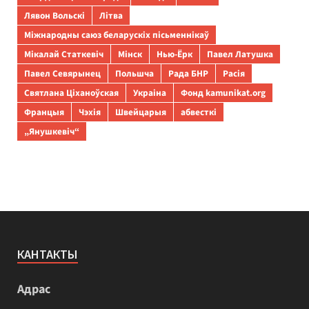
Лявон Вольскі
Літва
Міжнародны саюз беларускіх пісьменнікаў
Мікалай Статкевіч
Мінск
Нью-Ёрк
Павел Латушка
Павел Севярынец
Польшча
Рада БНР
Расія
Святлана Ціханоўская
Украіна
Фонд kamunikat.org
Францыя
Чэхія
Швейцарыя
абвесткі
„Янушкевіч“
КАНТАКТЫ
Адрас