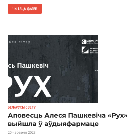
ЧЫТАЦЬ ДАЛЕЙ
БЕЛАРУСЫ СВЕТУ
Аповесць Алеся Пашкевіча «Рух»
выйшла ў аўдыяфармаце
20 чэрвеня 2023