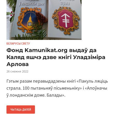
БЕЛАРУСЫ СВЕТУ
Фонд Kamunikat.org выдаў да
Каляд яшчэ дзве кнігі Уладзіміра
Арлова
26 снежня 2022
Гэтым разам перавыдадзены кнігі «Пакуль ляціць
страла. 100 пытаньняў пісьменьніку» і «Апоўначы
ў лонданскім доме. Балады».
ЧЫТАЦЬ ДАЛЕЙ