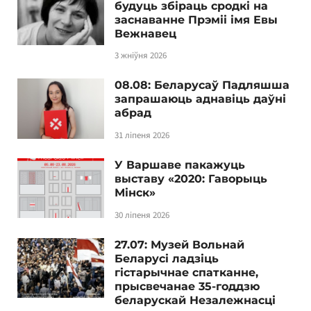
будуць збіраць сродкі на
заснаванне Прэміі імя Евы
Вежнавец
3 жніўня 2026
08.08: Беларусаў Падляшша
запрашаюць аднавіць даўні
абрад
31 ліпеня 2026
У Варшаве пакажуць
выставу «2020: Гаворыць
Мінск»
30 ліпеня 2026
27.07: Музей Вольнай
Беларусі ладзіць
гістарычнае спатканне,
прысвечанае 35-годдзю
беларускай Незалежнасці