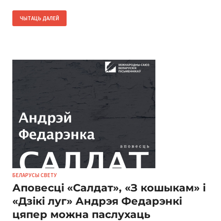
ЧЫТАЦЬ ДАЛЕЙ
БЕЛАРУСЫ СВЕТУ
Аповесці «Салдат», «З кошыкам» і
«Дзікі луг» Андрэя Федарэнкі
цяпер можна паслухаць