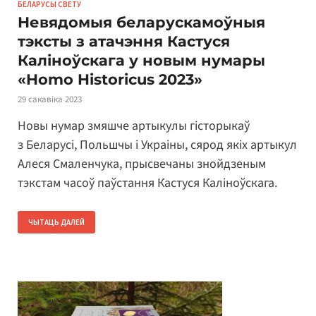
БЕЛАРУСЫ СВЕТУ
Невядомыя беларускамоўныя
тэксты з атачэння Кастуся
Каліноўскага у новым нумары
«Homo Historicus 2023»
29 сакавіка 2023
Новы нумар змяшче артыкулы гісторыкаў
з Беларусі, Польшчы і Украіны, сярод якіх артыкул
Алеся Смаленчука, прысвечаны знойдзеным
тэкстам часоў паўстання Кастуся Каліноўскага.
ЧЫТАЦЬ ДАЛЕЙ