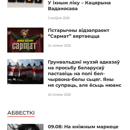
У іхным ліку – Кацярына
Ваданосава
3 жніўня 2026
Гістарычны відэапраект
“Сармат” вяртаецца
31 ліпеня 2026
Грунвальдзкі музэй адказаў
на просьбу беларусаў
паставіць на полі бел-
чырвона-белы сьцяг. Яны
ня супраць, але ёсьць нюанс
16 ліпеня 2026
АБВЕСТКІ
09.08: На кніжным маркеце