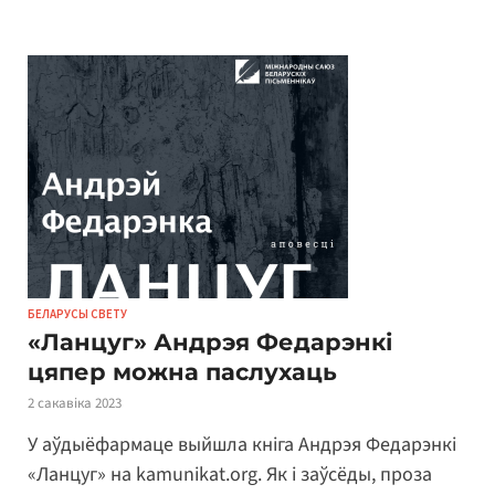
БЕЛАРУСЫ СВЕТУ
«Ланцуг» Андрэя Федарэнкі
цяпер можна паслухаць
2 сакавіка 2023
У аўдыёфармаце выйшла кніга Андрэя Федарэнкі
«Ланцуг» на kamunikat.org. Як і заўсёды, проза