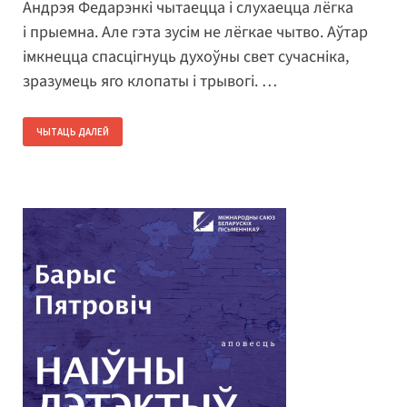
Андрэя Федарэнкі чытаецца і слухаецца лёгка
і прыемна. Але гэта зусім не лёгкае чытво. Аўтар
імкнецца спасцігнуць духоўны свет сучасніка,
зразумець яго клопаты і трывогі. …
ЧЫТАЦЬ ДАЛЕЙ