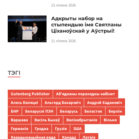
23 ліпеня 2026
Адкрыты набор на
стыпендыю імя Святланы
Ціханоўскай у Аўстрыі!
21 ліпеня 2026
ТЭГІ
Gutenberg Publisher
Аб’яднаны пераходны кабінет
Алесь Бяляцкі
Альгерд Бахарэвіч
Андрэй Хадановіч
БНР
Беларускі ПЭН
Беларусь
Беласток
Берлін
Варшава
Васіль Быкаў
Вялікабрытанія
Вільня
Германія
Гродна
Грузія
ЗША
Каардынацыйная рада
Канада
Латвія