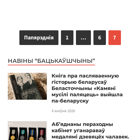
Папярэднія
1
…
6
7
НАВІНЫ “БАЦЬКАЎШЧЫНЫ”
Кніга пра пасляваенную
гісторыю беларусаў
Беласточчыны «Камяні
мусілі паляцець» выйшла
па-беларуску
4 жніўня 2026
Аб’яднаны пераходны
кабінет уганараваў
медалямі дзевяцёх чалавек.