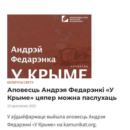
БЕЛАРУСЫ СВЕТУ
Аповесць Андрэя Федарэнкі «У
Крыме» цяпер можна паслухаць
13 красавіка 2023
У аўдыёфармаце выйшла аповесць Андрэя
Федарэнкі «У Крыме» на kamunikat.org.