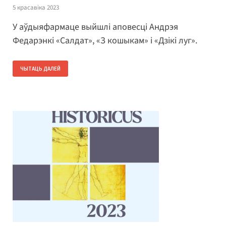
5 красавіка 2023
У аўдыяфармаце выйшлі аповесці Андрэя
Федарэнкі «Салдат», «З кошыкам» і «Дзікі луг».
ЧЫТАЦЬ ДАЛЕЙ