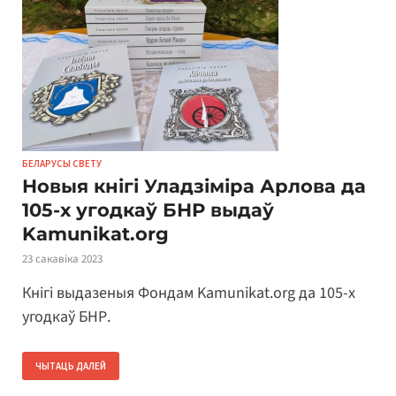
БЕЛАРУСЫ СВЕТУ
Новыя кнігі Уладзіміра Арлова да
105-х угодкаў БНР выдаў
Kamunikat.org
23 сакавіка 2023
Кнігі выдазеныя Фондам Kamunikat.org да 105-х
угодкаў БНР.
ЧЫТАЦЬ ДАЛЕЙ