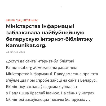
НАВІНЫ "БАЦЬКАЎШЧЫНЫ"
Міністэрства інфармацыі
заблакавала найбуйнейшую
беларускую інтэрнэт-бібліятэку
Kamunikat.org.
24 ліпеня 2023
Доступ да сайта інтэрнэт-блібліятэкі
Kamunikat.org абмежаваны рашэннем
Міністэрства інфармацыі. Паведамленне пра гэта
з’яўляецца пры спробе зайсці на сайт з Беларусі.
Бібліятэку заснаваў вядомы журналіст
з Падляшша Яраслаў Іванюк. На сёння ў нетрах
бібліятэкі захоўваюцца тысячы беларускіх …