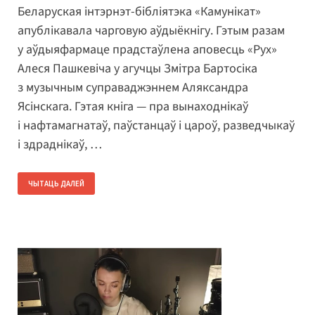
Беларуская інтэрнэт-бібліятэка «Камунікат»
апублікавала чарговую аўдыёкнігу. Гэтым разам
у аўдыяфармаце прадстаўлена аповесць «Рух»
Алеся Пашкевіча у агучцы Змітра Бартосіка
з музычным суправаджэннем Аляксандра
Ясінскага. Гэтая кніга — пра вынаходнікаў
і нафтамагнатаў, паўстанцаў і цароў, разведчыкаў
і здраднікаў, …
ЧЫТАЦЬ ДАЛЕЙ